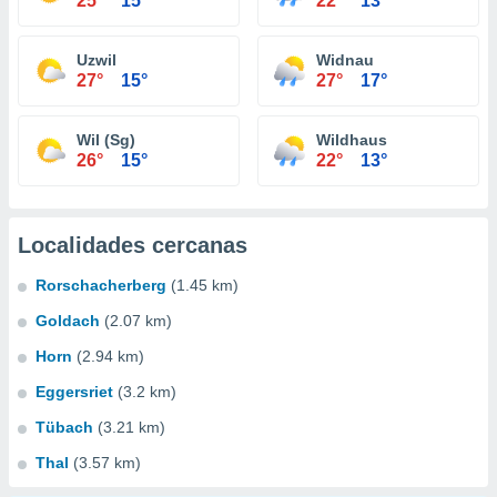
25°
15°
22°
13°
Uzwil
Widnau
27°
15°
27°
17°
Wil (Sg)
Wildhaus
26°
15°
22°
13°
Localidades cercanas
Rorschacherberg
(1.45 km)
Goldach
(2.07 km)
Horn
(2.94 km)
Eggersriet
(3.2 km)
Tübach
(3.21 km)
Thal
(3.57 km)