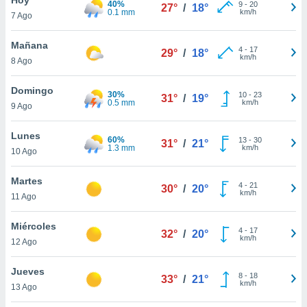
40%
9
-
20
27°
/
18°
0.1 mm
km/h
7 Ago
do en
 mismo.
sultar más
Mañana
4
-
17
29°
/
18°
 en nuestra
km/h
8 Ago
 Cookies
y
ualquier
Domingo
30%
10
-
23
31°
/
19°
0.5 mm
km/h
9 Ago
ento
 botón
ación de
Lunes
60%
13
-
30
31°
/
21°
kies
1.3 mm
km/h
10 Ago
 disponible
e nuestra
Martes
4
-
21
.
30°
/
20°
km/h
11 Ago
IVAMENTE,
Miércoles
4
-
17
32°
/
20°
km/h
12 Ago
as
 a cookies
Jueves
8
-
18
33°
/
21°
km/h
 no aceptar
13 Ago
ón de