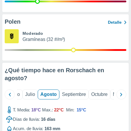
 seleccionar
o.
calización
precisa e
Polen
Detalle
ión mediante
Moderado
, publicidad
Gramíneas (32 #/m³)
dos,
 publicidad
,
ón de
¿Qué tiempo hace en Rorschach en
 desarrollo
s.
agosto
?
tros 1199
ios
yo
Junio
Julio
Agosto
Septiembre
Octubre
Noviemb
T. Media:
18°C
Max.:
22°C
Min:
15°C
Días de lluvia:
16
días
Acum. de lluvia:
163 mm