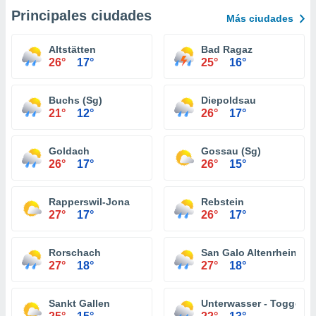
Principales ciudades
Más ciudades
Altstätten
Bad Ragaz
26°
17°
25°
16°
Buchs (Sg)
Diepoldsau
21°
12°
26°
17°
Goldach
Gossau (Sg)
26°
17°
26°
15°
Rapperswil-Jona
Rebstein
27°
17°
26°
17°
Rorschach
San Galo Altenrhein
27°
18°
27°
18°
Sankt Gallen
Unterwasser - Toggenb