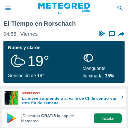
El Tiempo en Rorschach
privacidad
04:55
Viernes
...
o de
eteored.cl)
borado por
Nubes y claros
es para
19°
ue la
 que se
e calidad.
Menguante
eder a este
Sensación de 19°
Iluminada:
35%
ediante las
opciones:
Última hora
ookies y
La nieve sorprenderá al valle de Chile centro-sur
e forma
este fin de semana
d digital
¡Descarga
GRATIS
la app de
Instalar
ada, basada
Meteored!
mación