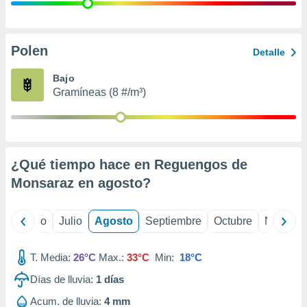
 seleccionar
o.
calización
precisa e
Polen
Detalle
ión mediante
Bajo
, publicidad
Gramíneas (8 #/m³)
dos,
 publicidad
,
ón de
¿Qué tiempo hace en Reguengos de
 desarrollo
s.
Monsaraz en
agosto
?
tros 1199
ios
yo
Junio
Julio
Agosto
Septiembre
Octubre
Noviemb
T. Media:
26°C
Max.:
33°C
Min:
18°C
Días de lluvia:
1
días
Acum. de lluvia:
4 mm