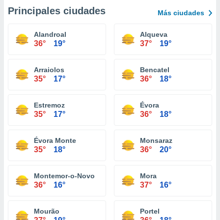
Principales ciudades
Más ciudades
Alandroal
Alqueva
36°
19°
37°
19°
Arraiolos
Bencatel
35°
17°
36°
18°
Estremoz
Évora
35°
17°
36°
18°
Évora Monte
Monsaraz
35°
18°
36°
20°
Montemor-o-Novo
Mora
36°
16°
37°
16°
Mourão
Portel