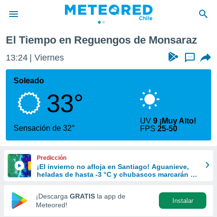
El Tiempo en Reguengos de Monsaraz
privacidad
13:24
Viernes
...
o de
eteored.cl)
borado por
Soleado
es para
33°
ue la
 que se
e calidad.
UV
9 ¡Muy Alto!
eder a este
Sensación de 32°
FPS
25-50
ediante las
opciones:
Predicción
ookies y
¡El invierno no afloja en Santiago! Aguanieve,
e forma
heladas de hasta -3 °C y chubascos marcarán el
fin de semana en la RM
d digital
¡Descarga
GRATIS
la app de
Instalar
ada, basada
Meteored!
mación