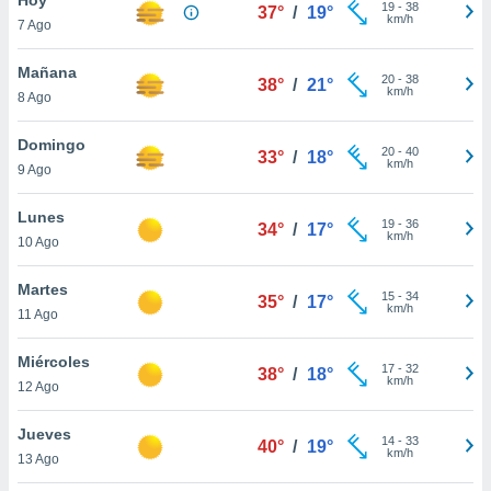
19
-
38
37°
/
19°
km/h
7 Ago
do en
 mismo.
sultar más
Mañana
20
-
38
38°
/
21°
 en nuestra
km/h
8 Ago
 Cookies
y
ualquier
Domingo
20
-
40
33°
/
18°
km/h
9 Ago
ento
 botón
ación de
Lunes
19
-
36
34°
/
17°
kies
km/h
10 Ago
 disponible
e nuestra
Martes
15
-
34
.
35°
/
17°
km/h
11 Ago
IVAMENTE,
Miércoles
17
-
32
38°
/
18°
km/h
12 Ago
as
 a cookies
Jueves
14
-
33
40°
/
19°
km/h
 no aceptar
13 Ago
ón de