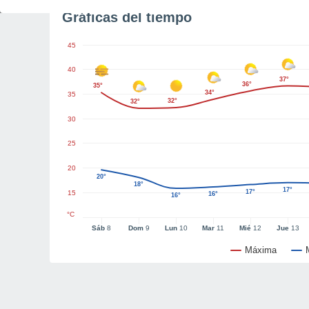
Gráficas del tiempo
45
40
37°
36°
35°
34°
35
32°
32°
30
25
20
20°
18°
17°
17°
15
16°
16°
°C
Sáb
8
Dom
9
Lun
10
Mar
11
Mié
12
Jue
13
Máxima