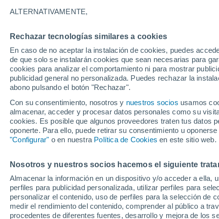
29°
ALTERNATIVAMENTE,
Rechazar tecnologías similares a cookies
Noroeste
En caso de no aceptar la instalación de cookies, puedes accede
Sensación de 29°
9
-
25 km/
de que solo se instalarán cookies que sean necesarias para garan
cookies para analizar el comportamiento ni para mostrar publici
publicidad general no personalizada. Puedes rechazar la instala
abono pulsando el botón "Rechazar".
Última hora
Condiciones climáticas de agosto en Chile: ll
Con su consentimiento, nosotros y
nuestros socios
usamos cooki
abundantes y temperaturas inusuales
almacenar, acceder y procesar datos personales como su visita e
cookies. Es posible que algunos proveedores traten tus datos pe
Tiempo 1 - 7 días
Actualidad
Mapa de lluvia
Satél
oponerte. Para ello, puede retirar su consentimiento u oponerse
"Configurar"
o en nuestra
Política de Cookies
en este sitio web.
Nosotros y nuestros socios hacemos el siguiente trata
Mañana
Lunes
Hoy
Almacenar la información en un dispositivo y/o acceder a ella, 
9 Ago
10 Ago
8 Ago
perfiles para publicidad personalizada, utilizar perfiles para sele
personalizar el contenido, uso de perfiles para la selección de c
medir el rendimiento del contenido, comprender al público a tra
procedentes de diferentes fuentes, desarrollo y mejora de los se