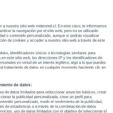
r a nuestro sitio web meteored.cl. En este caso, te informamos
h
tizar la navegación por el sitio web, pero no se utilizarán
dad o contenido personalizado, aunque sí podrás visualizar
ción de cookies y acceder a nuestro sitio web a través de este
uvias
es, identificadores únicos o tecnologías similares para
n este sitio web, las direcciones IP y los identificadores de
rsonales en virtud de un interés legítimo, algo a lo que puedes
ites
Modelos
 al tratamiento de datos en cualquier momento haciendo clic en
miento de datos:
Martes
Miércoles
Jueves
Viernes
uso de datos limitados para seleccionar anuncios básicos, crear
11 Ago
12 Ago
13 Ago
14 Ago
ccionar la publicidad personalizada, crear un perfil para
ontenido personalizado, medir el rendimiento de la publicidad,
vés de estadísticas o a través de la combinación de datos
rvicios, uso de datos limitados con el objetivo de seleccionar el