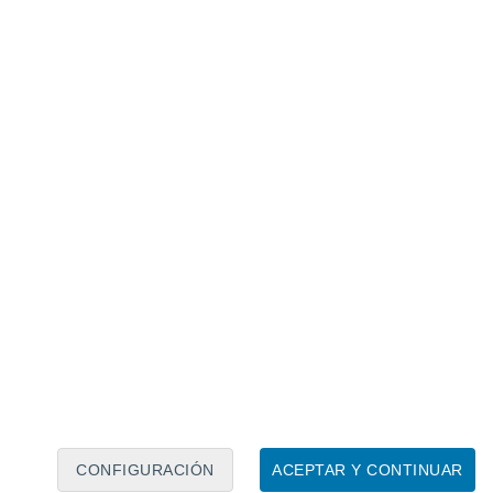
Calendario lunar
Lun
Mar
Mié
Jue
Vie
Sáb
Dom
8
9
10
11
12
13
14
15
16
17
18
19
20
21
CONFIGURACIÓN
ACEPTAR Y CONTINUAR