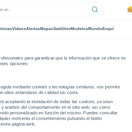
ticias
Vídeos
Alertas
Mapas
Satélites
Modelos
Mundo
Esquí
ofesionales para garantizar que la información que se ofrece es
entes opciones:
ecogida mediante cookies o tecnologías similares, nos permite
on altos estándares de calidad sin coste.
Novas
eb aceptando la instalación de todas las cookies, ya sean
 y análisis del comportamiento en el sitio web, así como
...
ntenido personalizado en función del mismo. Puedes consultar
alquier momento el consentimiento pulsando el botón
Por hora
uestra página web.
Se espera calima en las
próximas horas