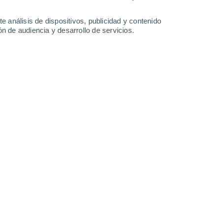
34°
/
16°
36°
/
17°
37°
/
17°
36°
/
17°
e análisis de dispositivos, publicidad y contenido
n de audiencia y desarrollo de servicios.
-
37
km/h
16
-
34
km/h
16
-
34
km/h
17
-
39
km/h
8 de agosto
Noroeste
5 Medio
9
-
25 km/h
FPS:
6-10
Noroeste
7 Alto
9
-
26 km/h
FPS:
15-25
Noroeste
8 ¡Muy Alto!
9
-
26 km/h
FPS:
25-50
Oeste
8 ¡Muy Alto!
10
-
28 km/h
FPS:
25-50