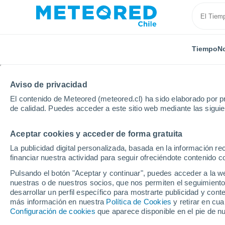
Tiempo
No
Aviso de privacidad
El contenido de Meteored (meteored.cl) ha sido elaborado por pr
de calidad. Puedes acceder a este sitio web mediante las sigui
Aceptar cookies y acceder de forma gratuita
Inicio
Portugal
Distrito de Évora
Vendas Novas
La publicidad digital personalizada, basada en la información r
financiar nuestra actividad para seguir ofreciéndote contenido c
El Tiempo en Vendas 
Pulsando el botón "Aceptar y continuar", puedes acceder a la w
nuestras o de nuestros socios, que nos permiten el seguimiento
11:16
Sábado
desarrollar un perfil específico para mostrarte publicidad y co
más información en nuestra
Política de Cookies
y retirar en cu
Configuración de cookies
que aparece disponible en el pie de n
Calima