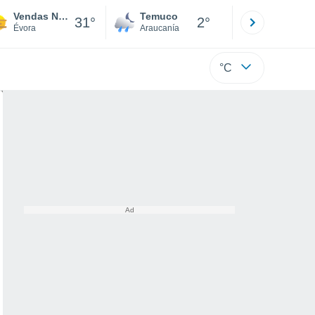
Vendas Novas
Temuco
Osorno
31°
2°
Évora
Araucanía
Los Lagos
°C