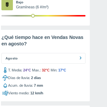
Bajo
Gramíneas (6 #/m³)
¿Qué tiempo hace en Vendas Novas
en
agosto
?
Agosto
T. Media:
24°C
Max.:
32°C
Min:
17°C
Días de lluvia:
2
días
Acum. de lluvia:
7 mm
Viento medio:
12 km/h