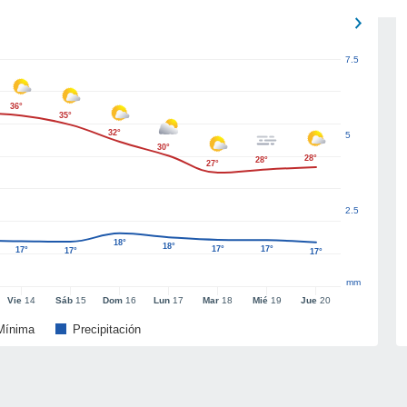
7.5
36°
35°
32°
5
30°
28°
28°
27°
2.5
18°
18°
17°
17°
17°
17°
17°
mm
Vie
14
Sáb
15
Dom
16
Lun
17
Mar
18
Mié
19
Jue
20
Mínima
Precipitación