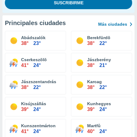
Principales ciudades
Más ciudades
Abádszalók
Berekfürdõ
38°
23°
38°
22°
Cserkeszõlõ
Jászberény
41°
24°
38°
21°
Jászszentandrás
Karcag
38°
22°
38°
22°
Kisújszállás
Kunhegyes
39°
24°
39°
24°
Kunszentmárton
Martfû
41°
24°
40°
24°