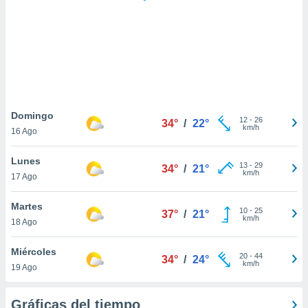
 botón
.
nto,
cios
kies,
ores únicos
Domingo
12
-
26
as similares
34°
/
22°
km/h
16 Ago
nar,
rocesar
Lunes
onales como
13
-
29
34°
/
21°
km/h
 este sitio
17 Ago
recciones IP
ficadores de
Martes
10
-
25
37°
/
21°
 posible
km/h
18 Ago
s
 traten tus
Miércoles
nales en
20
-
44
34°
/
24°
km/h
 interés
19 Ago
go a lo que
nerte. Para
Gráficas del tiempo
retirar su