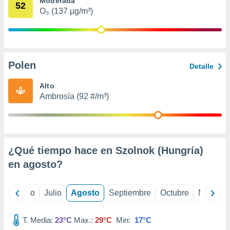
Moderada
 seleccionar
52
o.
O₃ (137 µg/m³)
calización
precisa e
ión mediante
Polen
, publicidad
Detalle
dos,
Alto
 publicidad
Ambrosía (92 #/m³)
,
ón de
 desarrollo
s.
¿Qué tiempo hace en Szolnok (Hungría)
tros 1199
ios
en
agosto
?
yo
Junio
Julio
Agosto
Septiembre
Octubre
Noviemb
T. Media:
23°C
Max.:
29°C
Min:
17°C