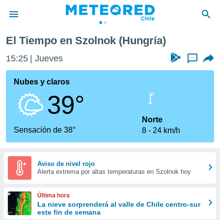
El Tiempo en Szolnok (Hungría)
privacidad
15:25
Jueves
...
o de
eteored.cl)
borado por
Nubes y claros
es para
39°
ue la
 que se
e calidad.
Norte
eder a este
Sensación de 38°
8
24 km/h
ediante las
opciones:
ookies y
Aviso de nivel rojo
Alerta extrema por altas temperaturas en Szolnok hoy
e forma
d digital
Última hora
ada, basada
La nieve sorprenderá al valle de Chile centro-sur
este fin de semana
mación