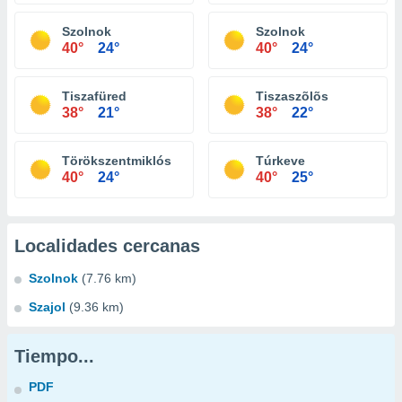
Szolnok
Szolnok
40°
24°
40°
24°
Tiszafüred
Tiszaszõlõs
38°
21°
38°
22°
Törökszentmiklós
Túrkeve
40°
24°
40°
25°
Localidades cercanas
Szolnok
(7.76 km)
Szajol
(9.36 km)
Tiempo...
PDF