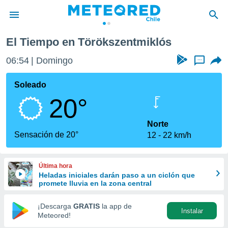
El Tiempo en Törökszentmiklós
privacidad
06:54
Domingo
...
o de
eteored.cl)
borado por
Soleado
es para
20°
ue la
 que se
e calidad.
Norte
eder a este
Sensación de 20°
12
22 km/h
ediante las
opciones:
Última hora
ookies y
Heladas iniciales darán paso a un ciclón que
e forma
promete lluvia en la zona central
d digital
¡Descarga
GRATIS
la app de
Instalar
ada, basada
Meteored!
mación