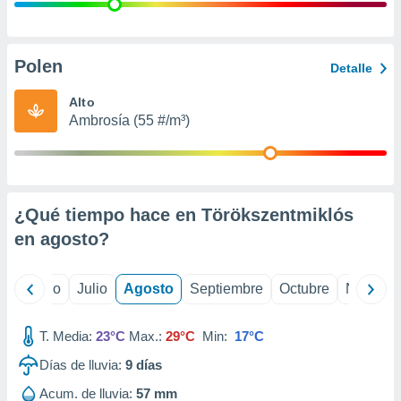
 seleccionar
o.
calización
precisa e
Polen
Detalle
ión mediante
Alto
, publicidad
Ambrosía (55 #/m³)
dos,
 publicidad
,
ón de
¿Qué tiempo hace en Törökszentmiklós
 desarrollo
s.
en
agosto
?
tros 1199
ios
yo
Junio
Julio
Agosto
Septiembre
Octubre
Noviemb
T. Media:
23°C
Max.:
29°C
Min:
17°C
Días de lluvia:
9
días
Acum. de lluvia:
57 mm