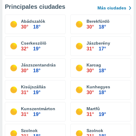
Principales ciudades
Más ciudades
Abádszalók
Berekfürdõ
30°
18°
30°
18°
Cserkeszõlõ
Jászberény
32°
19°
31°
17°
Jászszentandrás
Karcag
30°
18°
30°
18°
Kisújszállás
Kunhegyes
31°
19°
30°
18°
Kunszentmárton
Martfû
31°
19°
31°
19°
Szolnok
Szolnok