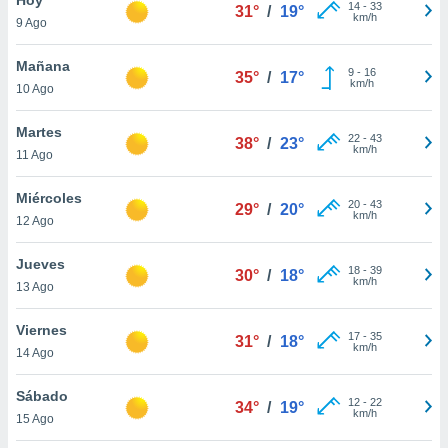
14
-
33
31°
/
19°
km/h
9 Ago
do en
 mismo.
sultar más
Mañana
9
-
16
35°
/
17°
 en nuestra
km/h
10 Ago
 Cookies
y
ualquier
Martes
22
-
43
38°
/
23°
km/h
11 Ago
ento
 botón
ación de
Miércoles
20
-
43
29°
/
20°
kies
km/h
12 Ago
 disponible
e nuestra
Jueves
18
-
39
.
30°
/
18°
km/h
13 Ago
IVAMENTE,
Viernes
17
-
35
31°
/
18°
km/h
14 Ago
as
 a cookies
Sábado
12
-
22
34°
/
19°
km/h
 no aceptar
15 Ago
ón de