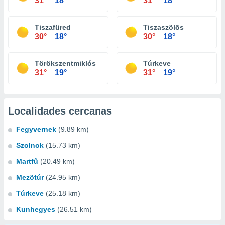
31°
18°
31°
18°
Tiszafüred
Tiszaszõlõs
30°
18°
30°
18°
Törökszentmiklós
Túrkeve
31°
19°
31°
19°
Localidades cercanas
Fegyvernek
(9.89 km)
Szolnok
(15.73 km)
Martfû
(20.49 km)
Mezõtúr
(24.95 km)
Túrkeve
(25.18 km)
Kunhegyes
(26.51 km)