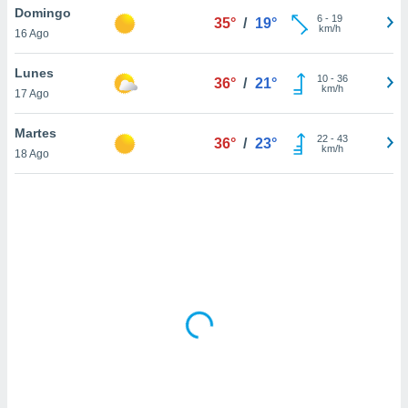
uedes
Domingo
6
-
19
35°
/
19°
uestro sitio
km/h
16 Ago
ed.cl. En
te
Lunes
 de que
10
-
36
36°
/
21°
km/h
talarán
17 Ago
e sean
para
Martes
22
-
43
36°
/
23°
a
km/h
18 Ago
por el sitio
o se
cookies para
nto ni para
licidad o
ado, aunque
sualizar
general no
ada. Puedes
 instalación
y acceder a
io web a
ste abono