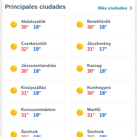
Principales ciudades
Más ciudades
Abádszalók
Berekfürdõ
30°
18°
30°
18°
Cserkeszõlõ
Jászberény
32°
19°
31°
17°
Jászszentandrás
Karcag
30°
18°
30°
18°
Kisújszállás
Kunhegyes
31°
19°
30°
18°
Kunszentmárton
Martfû
31°
19°
31°
19°
Szolnok
Szolnok