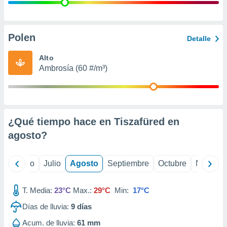
 seleccionar
o.
calización
precisa e
Polen
Detalle
ión mediante
Alto
, publicidad
Ambrosía (60 #/m³)
dos,
 publicidad
,
ón de
¿Qué tiempo hace en Tiszafüred en
 desarrollo
s.
agosto
?
tros 1199
ios
yo
Junio
Julio
Agosto
Septiembre
Octubre
Noviemb
T. Media:
23°C
Max.:
29°C
Min:
17°C
Días de lluvia:
9
días
Acum. de lluvia:
61 mm