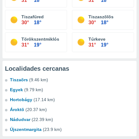
31°
18°
31°
18°
Tiszafüred
Tiszaszõlõs
30°
18°
30°
18°
Törökszentmiklós
Túrkeve
31°
19°
31°
19°
Localidades cercanas
Tiszaõrs
(9.46 km)
Egyek
(9.79 km)
Hortobágy
(17.14 km)
Ároktõ
(20.37 km)
Nádudvar
(22.39 km)
Újszentmargita
(23.9 km)