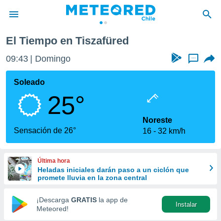
El Tiempo en Tiszafüred
privacidad
09:43
Domingo
...
o de
eteored.cl)
borado por
Soleado
es para
25°
ue la
 que se
e calidad.
Noreste
eder a este
Sensación de 26°
16
32 km/h
ediante las
opciones:
Última hora
ookies y
Heladas iniciales darán paso a un ciclón que
e forma
promete lluvia en la zona central
d digital
¡Descarga
GRATIS
la app de
Instalar
ada, basada
Meteored!
mación