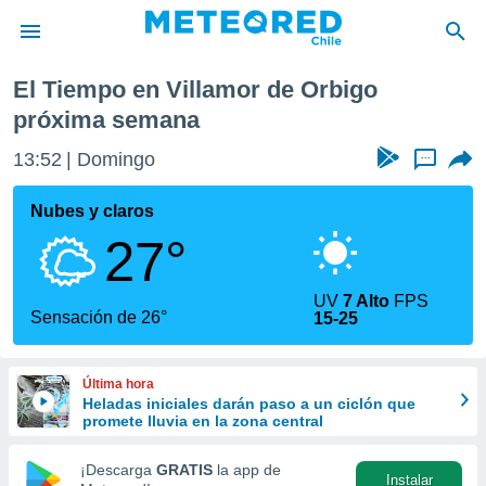
or de Orbigo
Próxima semana
El Tiempo en Villamor de Orbigo
privacidad
próxima semana
o de
eteored.cl)
13:52
Domingo
...
borado por
es para
Nubes y claros
ue la
 que se
27°
e calidad.
eder a este
ediante las
UV
7 Alto
FPS
Sensación de 26°
opciones:
15-25
ookies y
e forma
Última hora
Heladas iniciales darán paso a un ciclón que
promete lluvia en la zona central
d digital
ada, basada
¡Descarga
GRATIS
la app de
mación
Instalar