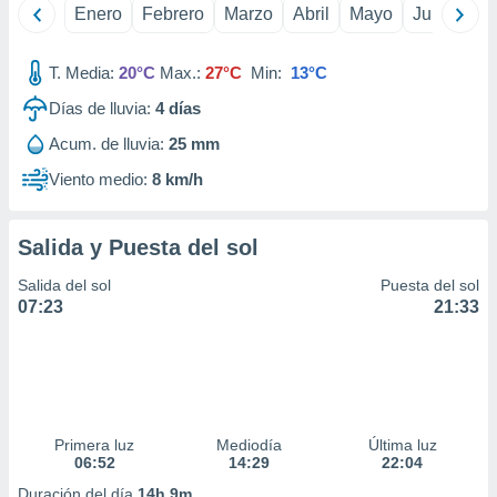
Enero
Febrero
Marzo
Abril
Mayo
Junio
Ju
idad
a, utilizar
a
T. Media:
20°C
Max.:
27°C
Min:
13°C
 la
Días de lluvia:
4
días
da, crear un
personalizar
Acum. de lluvia:
25 mm
o, uso de
Viento medio:
8 km/h
a la
e contenido
do, medir el
Salida y Puesta del sol
 de la
medir el
Salida del sol
Puesta del sol
 del
07:23
21:33
 comprender
 través de
s o a través
nación de
edentes de
fuentes,
y mejora de
Primera luz
Mediodía
Última luz
os, uso de
06:52
14:29
22:04
ados con el
Duración del día
14h 9m