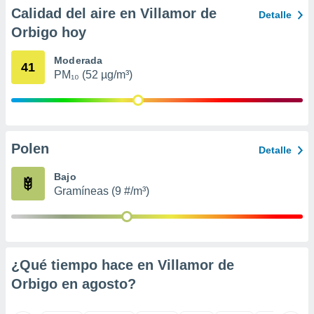
ento u
Calidad del aire en Villamor de
Detalle
Orbigo hoy
 de datos
er momento
Moderada
ic en
41
PM₁₀ (52 µg/m³)
o en
 Cookies
en
eb.
y
Polen
Detalle
socios
el
Bajo
Gramíneas (9 #/m³)
to de
la
 en un
 y/o acceder
¿Qué tiempo hace en Villamor de
 de datos
Orbigo en
agosto
?
ara
 anuncios
ar perfiles