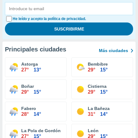
He leído y acepto la política de privacidad.
Principales ciudades
Más ciudades
Astorga
Bembibre
27°
13°
29°
15°
Boñar
Cistierna
29°
15°
29°
15°
Fabero
La Bañeza
28°
14°
31°
14°
La Pola de Gordón
León
27°
15°
29°
15°