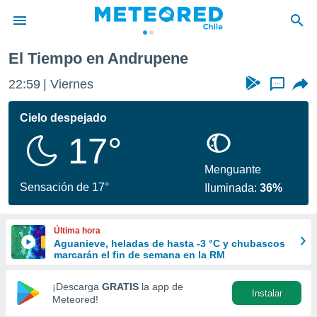
El Tiempo en Andrupene
privacidad
22:59
Viernes
...
o de
eteored.cl)
borado por
Cielo despejado
es para
17°
ue la
 que se
e calidad.
Menguante
eder a este
Sensación de 17°
Iluminada:
36%
ediante las
opciones:
Última hora
ookies y
Aguanieve, heladas de hasta -3 °C y chubascos
e forma
marcarán el fin de semana en la RM
d digital
¡Descarga
GRATIS
la app de
Instalar
ada, basada
Meteored!
mación