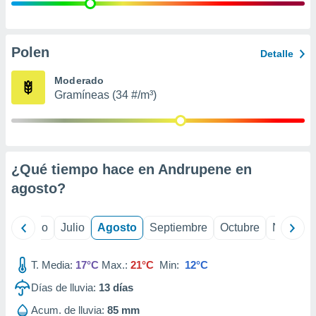
 seleccionar
o.
calización
precisa e
Polen
Detalle
ión mediante
Moderado
, publicidad
Gramíneas (34 #/m³)
dos,
 publicidad
,
ón de
¿Qué tiempo hace en Andrupene en
 desarrollo
s.
agosto
?
tros 1199
ios
yo
Junio
Julio
Agosto
Septiembre
Octubre
Noviemb
T. Media:
17°C
Max.:
21°C
Min:
12°C
Días de lluvia:
13
días
Acum. de lluvia:
85 mm