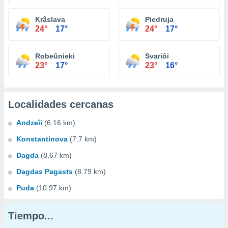
Krâslava
Piedruja
24°
17°
24°
17°
Robeûnieki
Svariôi
23°
17°
23°
16°
Localidades cercanas
Andzeîi
(6.16 km)
Konstantinova
(7.7 km)
Dagda
(8.67 km)
Dagdas Pagasts
(8.79 km)
Puda
(10.97 km)
Tiempo...