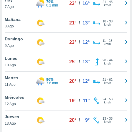
70%
21
-
45
23°
/
16°
0.2 mm
km/h
7 Ago
do en
 mismo.
sultar más
Mañana
18
-
38
21°
/
13°
 en nuestra
km/h
8 Ago
 Cookies
y
ualquier
Domingo
11
-
23
23°
/
12°
km/h
9 Ago
ento
 botón
ación de
Lunes
20
-
44
25°
/
13°
kies
km/h
10 Ago
 disponible
e nuestra
Martes
90%
21
-
62
.
20°
/
12°
7.6 mm
km/h
11 Ago
IVAMENTE,
Miércoles
24
-
53
19°
/
11°
km/h
12 Ago
as
 a cookies
Jueves
13
-
33
20°
/
9°
km/h
 no aceptar
13 Ago
ón de