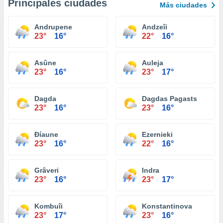
Principales ciudades
Más ciudades
Andrupene
Andzeîi
23°
16°
22°
16°
Asûne
Auleja
23°
16°
23°
17°
Dagda
Dagdas Pagasts
23°
16°
23°
16°
Ðíaune
Ezernieki
23°
16°
22°
16°
Grâveri
Indra
23°
16°
23°
17°
Kombuîi
Konstantinova
23°
17°
23°
16°