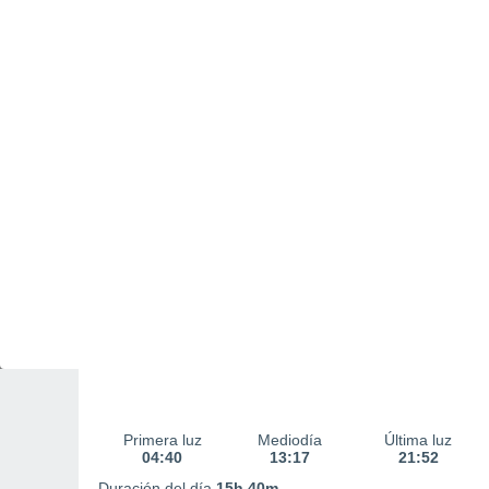
Salida y Puesta del sol
Salida del sol
Puesta del sol
05:26
21:06
Primera luz
Mediodía
Última luz
04:40
13:17
21:52
Duración del día
15h 40m