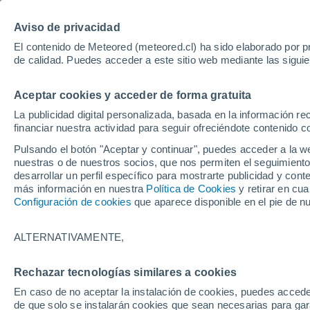
Aviso de privacidad
El contenido de Meteored (meteored.cl) ha sido elaborado por pr
de calidad. Puedes acceder a este sitio web mediante las sigui
Tiempo
No
Aceptar cookies y acceder de forma gratuita
La publicidad digital personalizada, basada en la información r
financiar nuestra actividad para seguir ofreciéndote contenido c
Pulsando el botón "Aceptar y continuar", puedes acceder a la w
nuestras o de nuestros socios, que nos permiten el seguimiento
desarrollar un perfil específico para mostrarte publicidad y co
más información en nuestra
Política de Cookies
y retirar en cu
Inicio
Letonia
Distrito de Krāslava
Kombuîi
Configuración de cookies
que aparece disponible en el pie de n
El Tiempo en Kombuîi
ALTERNATIVAMENTE,
08:00
Viernes
Rechazar tecnologías similares a cookies
En caso de no aceptar la instalación de cookies, puedes accede
Soleado
de que solo se instalarán cookies que sean necesarias para garan