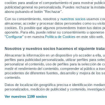
cookies para analizar el comportamiento ni para mostrar publici
18°
publicidad general no personalizada. Puedes rechazar la instala
abono pulsando el botón "Rechazar".
Con su consentimiento, nosotros y
nuestros socios
usamos cooki
Oeste
almacenar, acceder y procesar datos personales como su visita e
Sensación de 18°
12
-
24 km
cookies. Es posible que algunos proveedores traten tus datos pe
oponerte. Para ello, puede retirar su consentimiento u oponerse
"Configurar"
o en nuestra
Política de Cookies
en este sitio web.
Última hora
La nieve sorprenderá al valle de Chile centro-
Nosotros y nuestros socios hacemos el siguiente trata
este fin de semana
Almacenar la información en un dispositivo y/o acceder a ella, 
perfiles para publicidad personalizada, utilizar perfiles para sele
Tiempo 1 - 7 días
Actualidad
Mapa de nubosidad
personalizar el contenido, uso de perfiles para la selección de c
medir el rendimiento del contenido, comprender al público a tra
procedentes de diferentes fuentes, desarrollo y mejora de los se
contenido.
Mañana
Domingo
Hoy
Datos de localización geográfica precisa e identificación mediant
8 Ago
9 Ago
7 Ago
personalizados, medición de publicidad y contenido, investigació
Ver nuestros 1199 socios
40%
80%