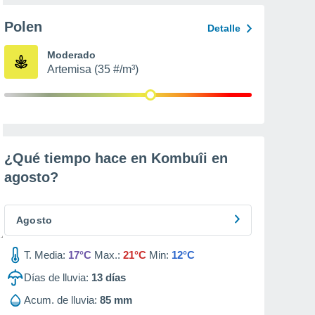
Polen
Detalle
Moderado
Artemisa (35 #/m³)
¿Qué tiempo hace en Kombuîi en
agosto
?
Agosto
T. Media:
17°C
Max.:
21°C
Min:
12°C
Días de lluvia:
13
días
Acum. de lluvia:
85 mm