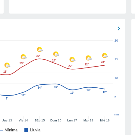
20
26°
15
24°
23°
23°
22°
22°
19°
10
15°
14°
13°
12°
12°
11°
5
9°
mm
Jue
13
Vie
14
Sáb
15
Dom
16
Lun
17
Mar
18
Mié
19
Mínima
Lluvia