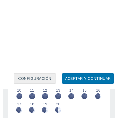
Calendario lunar
Lun
Mar
Mié
Jue
Vie
Sáb
Dom
7
8
9
CONFIGURACIÓN
ACEPTAR Y CONTINUAR
10
11
12
13
14
15
16
17
18
19
20