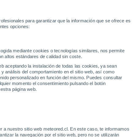
ofesionales para garantizar que la información que se ofrece es
entes opciones:
ticias
Vídeos
Alertas
Mapas
Satélites
Modelos
Mundo
Esquí
ecogida mediante cookies o tecnologías similares, nos permite
on altos estándares de calidad sin coste.
eb aceptando la instalación de todas las cookies, ya sean
 y análisis del comportamiento en el sitio web, así como
ntenido personalizado en función del mismo. Puedes consultar
alquier momento el consentimiento pulsando el botón
uestra página web.
...
Por hora
r a nuestro sitio web meteored.cl. En este caso, te informamos
Cielos nubosos en las próximas
tizar la navegación por el sitio web, pero no se utilizarán
horas