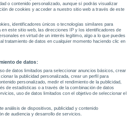
dad o contenido personalizado, aunque sí podrás visualizar
ción de cookies y acceder a nuestro sitio web a través de este
es, identificadores únicos o tecnologías similares para
n este sitio web, las direcciones IP y los identificadores de
/h
rsonales en virtud de un interés legítimo, algo a lo que puedes
 al tratamiento de datos en cualquier momento haciendo clic en
sur
miento de datos:
uso de datos limitados para seleccionar anuncios básicos, crear
ccionar la publicidad personalizada, crear un perfil para
Satélites
Modelos
ontenido personalizado, medir el rendimiento de la publicidad,
vés de estadísticas o a través de la combinación de datos
rvicios, uso de datos limitados con el objetivo de seleccionar el
Lunes
Martes
Miércoles
Jueves
e análisis de dispositivos, publicidad y contenido
10 Ago
11 Ago
12 Ago
13 Ago
n de audiencia y desarrollo de servicios.
90%