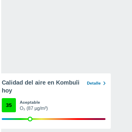
Calidad del aire en Kombuîi
Detalle
hoy
Aceptable
35
O₃ (87 µg/m³)