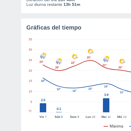
Luz diurna restante
13h 51m
Gráficas del tiempo
35
30
25°
25
23°
22°
21°
20°
20°
20
15
16°
14°
13°
12°
12°
10
11°
3.9
2.5
5
0.1
°C
Vie
7
Sáb
8
Dom
9
Lun
10
Mar
11
Mié
12
Máxima