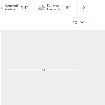
Kombuîi
Temuco
Osorno
19°
6°
Krāslava
Araucanía
Los Lagos
°C