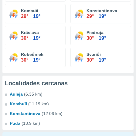
Kombuîi
Konstantinova
29°
19°
29°
19°
Krâslava
Piedruja
30°
19°
30°
19°
Robeûnieki
Svariôi
30°
19°
30°
19°
Localidades cercanas
Auleja
(6.35 km)
Kombuîi
(11.19 km)
Konstantinova
(12.06 km)
Puda
(13.9 km)