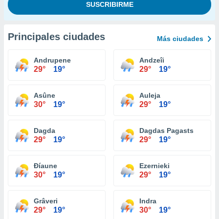
Principales ciudades
Más ciudades
Andrupene
Andzeîi
29°
19°
29°
19°
Asûne
Auleja
30°
19°
29°
19°
Dagda
Dagdas Pagasts
29°
19°
29°
19°
Ðíaune
Ezernieki
30°
19°
29°
19°
Grâveri
Indra
29°
19°
30°
19°