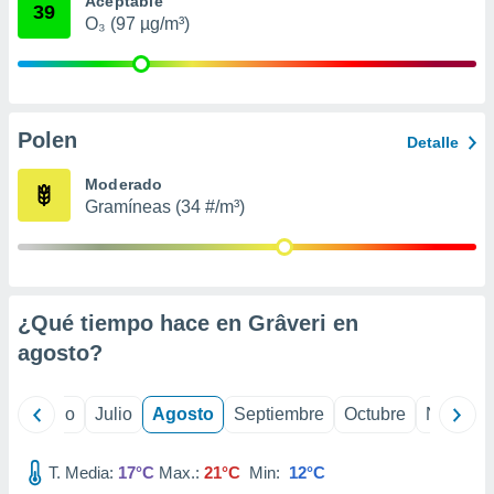
Aceptable
 seleccionar
39
o.
O₃ (97 µg/m³)
calización
precisa e
ión mediante
Polen
, publicidad
Detalle
dos,
Moderado
 publicidad
Gramíneas (34 #/m³)
,
ón de
 desarrollo
s.
¿Qué tiempo hace en Grâveri en
tros 1199
ios
agosto
?
yo
Junio
Julio
Agosto
Septiembre
Octubre
Noviemb
T. Media:
17°C
Max.:
21°C
Min:
12°C