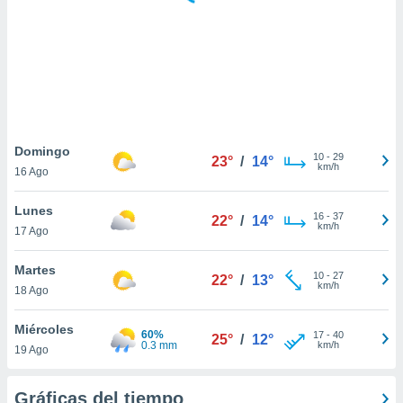
 botón
.
nto,
cios
kies,
ores únicos
Domingo
10
-
29
as similares
23°
/
14°
km/h
16 Ago
nar,
rocesar
Lunes
onales como
16
-
37
22°
/
14°
km/h
 este sitio
17 Ago
recciones IP
ficadores de
Martes
10
-
27
22°
/
13°
 posible
km/h
18 Ago
s
 traten tus
Miércoles
nales en
60%
17
-
40
25°
/
12°
0.3 mm
km/h
 interés
19 Ago
go a lo que
nerte. Para
Gráficas del tiempo
retirar su