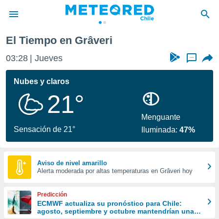
El Tiempo en Grâveri
privacidad
03:28
Jueves
...
o de
eteored.cl)
borado por
Nubes y claros
es para
21°
ue la
 que se
e calidad.
Menguante
eder a este
Sensación de 21°
Iluminada:
47%
ediante las
opciones:
ookies y
Aviso de nivel amarillo
Alerta moderada por altas temperaturas en Grâveri hoy
e forma
d digital
Predicción
ada, basada
ECMWF actualiza su pronóstico para Chile:
agosto, septiembre y octubre mantendrían una
mación