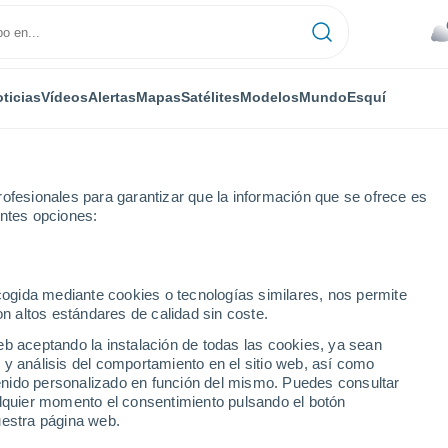
ticias
Vídeos
Alertas
Mapas
Satélites
Modelos
Mundo
Esquí
IPO
MEDIOS
TRABAJA
ofesionales para garantizar que la información que se ofrece es
entes opciones:
ecogida mediante cookies o tecnologías similares, nos permite
on altos estándares de calidad sin coste.
eb aceptando la instalación de todas las cookies, ya sean
 y análisis del comportamiento en el sitio web, así como
ntenido personalizado en función del mismo. Puedes consultar
alquier momento el consentimiento pulsando el botón
fía
(con una nota media de 20). Es doctor en Geografía y Ordenación de
uestra página web.
mas Naturales por la
Universidad de Barcelona
con la máxima calificació