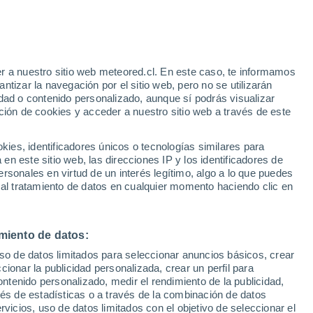
aisajes, Patrimonio y Territorio (Lab2PT) y colaborador del Grupo de C
ltimos años ha aplicado algunos métodos de participación ciudadana en 
istas internacionales indexadas en
ISI Web of Knowledge
y SCOPUS y alg
r a nuestro sitio web meteored.cl. En este caso, te informamos
resentado un centenar de trabajos en conferencias y talleres nacionales 
tizar la navegación por el sitio web, pero no se utilizarán
dad o contenido personalizado, aunque sí podrás visualizar
 y ha obtenido 10 premios por sus logros académicos. Es miembro de la
ción de cookies y acceder a nuestro sitio web a través de este
evisor científico de algunas revistas de renombre nacionales e interna
s relacionadas con el tiempo, el clima y el cambio climático y por cómo
es, identificadores únicos o tecnologías similares para
n este sitio web, las direcciones IP y los identificadores de
rsonales en virtud de un interés legítimo, algo a lo que puedes
 al tratamiento de datos en cualquier momento haciendo clic en
miento de datos:
uso de datos limitados para seleccionar anuncios básicos, crear
ccionar la publicidad personalizada, crear un perfil para
ndo con hongos? Científicos proponen un material que podría reempla
ontenido personalizado, medir el rendimiento de la publicidad,
s "cultivados" a partir de micelio (la red vegetativa de los hongos) e
vés de estadísticas o a través de la combinación de datos
rbono para aislamientos y revestimientos. Sin embargo, los investigad
rvicios, uso de datos limitados con el objetivo de seleccionar el