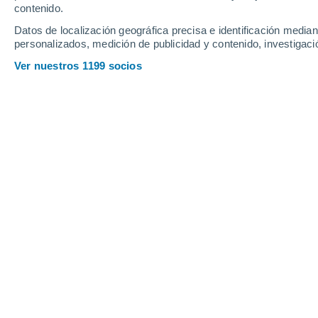
necesita m
contenido.
Datos de localización geográfica precisa e identificación mediant
personalizados, medición de publicidad y contenido, investigació
CIENCIA
Ver nuestros 1199 socios
¿Por qué h
Un terremo
país en al
temporalme
ACTUALID
El Pelopon
Mientras d
Peloponeso
antiguas.