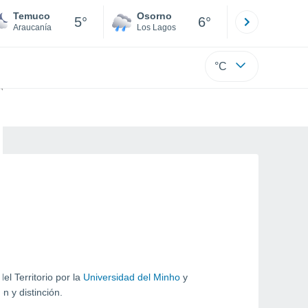
Temuco
Osorno
Puerto
5°
6°
Araucanía
Los Lagos
Los Lagos
°C
l Territorio por la
Universidad del Minho
y
n y distinción.