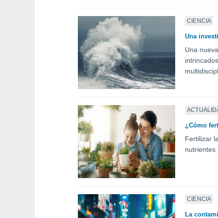
CIENCIA
Una invest
Una nueva 
intrincado
multidiscip
ACTUALID
¿Cómo fert
Fertilizar
nutrientes
CIENCIA
La contami