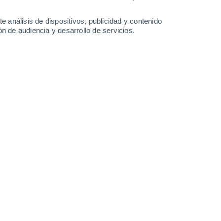
ejorar su durabilidad, uniformidad y cumplimiento normativo.
e análisis de dispositivos, publicidad y contenido
n de audiencia y desarrollo de servicios.
ay tantos terremotos en Japón? La geología explica esta fuerza invisibl
to de magnitud 7,6 frente a la costa norte de Japón, en la noche del 8 
erta. Las olas del tsunami alcanzaron decenas de centímetros, más d
nte y decenas resultaron heridas.
AD
eso: el nuevo paraíso vinícola de Europa, con Sol y playas paradisíacas
estinos como Santorini y Mykonos siguen atrayendo multitudes, algun
. Esta península montañosa, aún en gran parte inexplorada, combina 