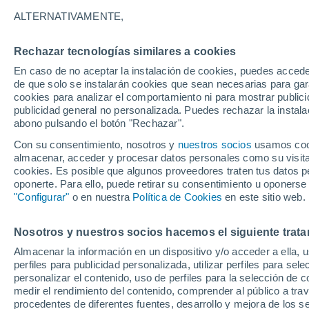
También es investigador del Laboratorio de P
ALTERNATIVAMENTE,
Grupo de Climatología - Barcelona). En los ú
y turismo.
Rechazar tecnologías similares a cookies
Ha publicado artículos en las principales rev
En caso de no aceptar la instalación de cookies, puedes accede
principales editoriales internacionales. Ha p
de que solo se instalarán cookies que sean necesarias para garan
cookies para analizar el comportamiento ni para mostrar publici
relacionados con el tema de la climatología,
publicidad general no personalizada. Puedes rechazar la instala
sección de Clima, Turismo y Recreación y es r
abono pulsando el botón "Rechazar".
Desde muy joven se interesó por las cuestione
Con su consentimiento, nosotros y
nuestros socios
usamos cooki
se ven afectados por sus efectos.
almacenar, acceder y procesar datos personales como su visita e
cookies. Es posible que algunos proveedores traten tus datos pe
oponerte. Para ello, puede retirar su consentimiento u oponerse
"Configurar"
o en nuestra
Política de Cookies
en este sitio web.
Artículos de Hélder Lopes
Nosotros y nuestros socios hacemos el siguiente trata
CIENCIA
Almacenar la información en un dispositivo y/o acceder a ella, 
perfiles para publicidad personalizada, utilizar perfiles para sele
¿Construye
personalizar el contenido, uso de perfiles para la selección de c
Los bloque
medir el rendimiento del contenido, comprender al público a tra
baja en ca
procedentes de diferentes fuentes, desarrollo y mejora de los se