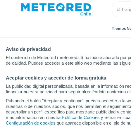
Tiempo
No
SOBRE NOSOTROS
PRODUCTOS
EMPRESA
EQU
Aviso de privacidad
El contenido de Meteored (meteored.cl) ha sido elaborado por pr
Inicio
Sobre nosotros
Equipo
Hélder Lopes
de calidad. Puedes acceder a este sitio web mediante las sigui
Aceptar cookies y acceder de forma gratuita
Hélder Lopes
La publicidad digital personalizada, basada en la información r
financiar nuestra actividad para seguir ofreciéndote contenido c
Climatólogo -
62 artículos
Pulsando el botón "Aceptar y continuar", puedes acceder a la w
nuestras o de nuestros socios, que nos permiten el seguimiento
desarrollar un perfil específico para mostrarte publicidad y co
más información en nuestra
Política de Cookies
y retirar en cu
Es
licenciado y tiene un máster en Geogra
Configuración de cookies
que aparece disponible en el pie de n
doctor en Geografía - Cambio Global y Siste