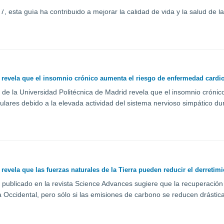
limentaria es una guía visual y sencilla que facilita la organización de 
, esta guía ha contribuido a mejorar la calidad de vida y la salud de la
 revela que el insomnio crónico aumenta el riesgo de enfermedad cardi
 de la Universidad Politécnica de Madrid revela que el insomnio crón
ulares debido a la elevada actividad del sistema nervioso simpático du
revela que las fuerzas naturales de la Tierra pueden reducir el derretimi
 publicado en la revista Science Advances sugiere que la recuperación d
da Occidental, pero sólo si las emisiones de carbono se reducen drásti