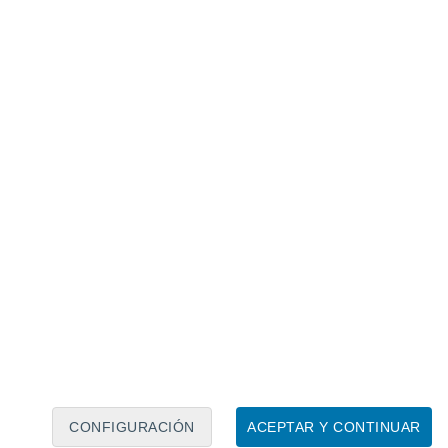
mpuertas del
#LagoRapel
ante el
 usuarios.
pic.twitter.com/gjtIOOSuk8
iggins)
September 10, 2023
nce, y con la llegada de la noche, los
 a aumentar en
sectores de Valparaíso
y
. Durante la madrugada de este lunes 11 de
bién sectores del sur de la
Región de
@RedMeteoA
@_catalinacm
eoLaSerena
@ceazamet
@canal13
itter.com/EhuZZR3J2X
athan_kda)
September 11, 2023
CONFIGURACIÓN
ACEPTAR Y CONTINUAR