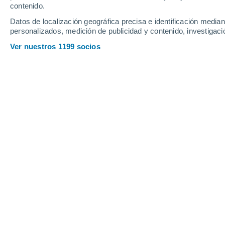
contenido.
Datos de localización geográfica precisa e identificación mediant
personalizados, medición de publicidad y contenido, investigació
Ver nuestros 1199 socios
Muchas vías se llenaron de agua producto de las intensas
pasado.
Viviana Urbina
11/0
Las precipitaciones han dejado, en su 
impresionantes imágenes del
poder y
precipitación
, con acumulados que h
llevado al rápido aumento del agua en 