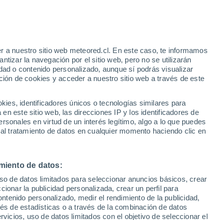
Chile
ma frontal se han acumulado durante la
 este lunes 11 de septiembre. El agua
r a nuestro sitio web meteored.cl. En este caso, te informamos
tizar la navegación por el sitio web, pero no se utilizarán
dad o contenido personalizado, aunque sí podrás visualizar
ción de cookies y acceder a nuestro sitio web a través de este
es, identificadores únicos o tecnologías similares para
n este sitio web, las direcciones IP y los identificadores de
rsonales en virtud de un interés legítimo, algo a lo que puedes
 al tratamiento de datos en cualquier momento haciendo clic en
miento de datos:
uso de datos limitados para seleccionar anuncios básicos, crear
ccionar la publicidad personalizada, crear un perfil para
ontenido personalizado, medir el rendimiento de la publicidad,
vés de estadísticas o a través de la combinación de datos
rvicios, uso de datos limitados con el objetivo de seleccionar el