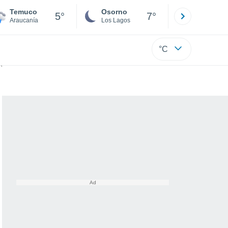
Temuco
Osorno
Puerto
5°
7°
Araucanía
Los Lagos
Los Lagos
°C
ma frontal sobre Chile