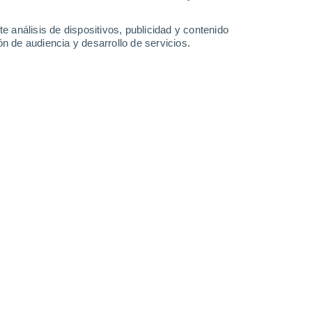
e análisis de dispositivos, publicidad y contenido
n de audiencia y desarrollo de servicios.
 lluvias en corto periodo de tiempo, registradas esta domingo
9/2023 06:48
6 min
avance por el centro del país,
 potencia del agua
. La
alta tasa de
an superado los
10 mm por hora
, ha
las calles de varias ciudades del centro