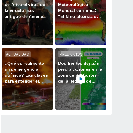
de Arica el virus de
Meteorológica
la viruela más
Mundial confirma:
antiguo de América
"El Niño alcanza una
fuerza no vista en
años"
ACTUALIDAD
PREDICCIÓN
¿Qué es realmente
Dos frentes dejarán
una emergencia
precipitaciones en la
química? Las claves
zona central antes
para entender el
de la llegada de
incendio industrial
heladas de hasta -3
de Quilicura
°C