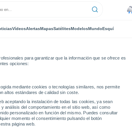
ticias
Vídeos
Alertas
Mapas
Satélites
Modelos
Mundo
Esquí
RONOMÍA
PLANTAS
TIEMPO LIBRE
ofesionales para garantizar que la información que se ofrece es
entes opciones:
ecogida mediante cookies o tecnologías similares, nos permite
on altos estándares de calidad sin coste.
ndaciones y nuevas evacuaciones deja hasta el momento el intenso siste
eb aceptando la instalación de todas las cookies, ya sean
 y análisis del comportamiento en el sitio web, así como
ntenido personalizado en función del mismo. Puedes consultar
ndaciones y nuevas
alquier momento el consentimiento pulsando el botón
uestra página web.
ta el momento el intenso