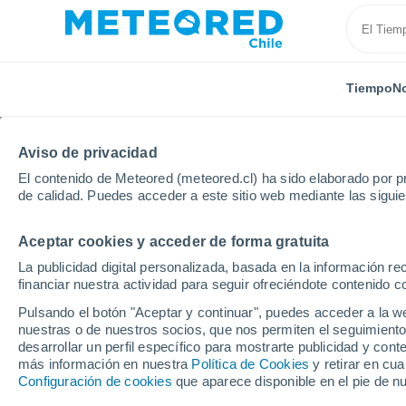
Tiempo
No
TODAS
ACTUALIDAD
CIENCIA
PREDICCIÓN
AST
Aviso de privacidad
El contenido de Meteored (meteored.cl) ha sido elaborado por pr
de calidad. Puedes acceder a este sitio web mediante las sigui
Aceptar cookies y acceder de forma gratuita
La publicidad digital personalizada, basada en la información r
financiar nuestra actividad para seguir ofreciéndote contenido c
Inicio
Noticias
Actualidad
Intensas lluvias, inu
Pulsando el botón "Aceptar y continuar", puedes acceder a la w
nuestras o de nuestros socios, que nos permiten el seguimiento
desarrollar un perfil específico para mostrarte publicidad y co
Intensas lluvias, inu
más información en nuestra
Política de Cookies
y retirar en cu
Configuración de cookies
que aparece disponible en el pie de n
evacuaciones deja has