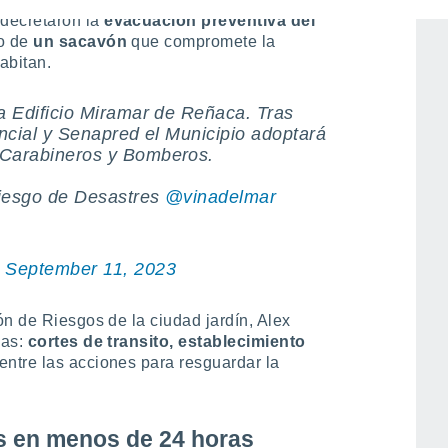
decretaron la
evacuación preventiva del
o de
un sacavón
que compromete la
abitan.
a Edificio Miramar de Reñaca. Tras
ncial y Senapred el Municipio adoptará
Carabineros y Bomberos.
Riesgo de Desastres
@vinadelmar
)
September 11, 2023
ón de Riesgos de la ciudad jardín, Alex
as:
cortes de transito, establecimiento
entre las acciones para resguardar la
 en menos de 24 horas