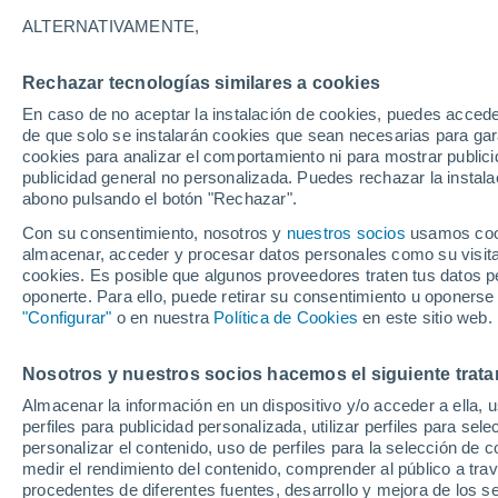
sistema frontal sobre 
ALTERNATIVAMENTE,
Las imágenes de los efectos del siste
Rechazar tecnologías similares a cookies
jornada del domingo y en lo que va de
En caso de no aceptar la instalación de cookies, puedes accede
de que solo se instalarán cookies que sean necesarias para garan
inundó varios sectores.
cookies para analizar el comportamiento ni para mostrar publici
publicidad general no personalizada. Puedes rechazar la instala
abono pulsando el botón "Rechazar".
Con su consentimiento, nosotros y
nuestros socios
usamos cooki
almacenar, acceder y procesar datos personales como su visita e
cookies. Es posible que algunos proveedores traten tus datos pe
oponerte. Para ello, puede retirar su consentimiento u oponerse
"Configurar"
o en nuestra
Política de Cookies
en este sitio web.
Nosotros y nuestros socios hacemos el siguiente trata
Almacenar la información en un dispositivo y/o acceder a ella, 
perfiles para publicidad personalizada, utilizar perfiles para sele
personalizar el contenido, uso de perfiles para la selección de c
medir el rendimiento del contenido, comprender al público a tra
procedentes de diferentes fuentes, desarrollo y mejora de los se