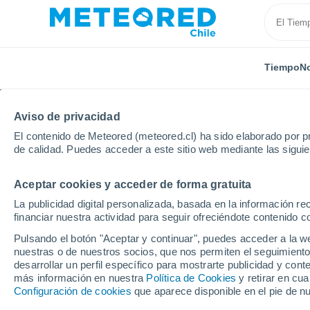
Tiempo
No
TODAS
ACTUALIDAD
CIENCIA
PREDICCIÓN
AST
Aviso de privacidad
El contenido de Meteored (meteored.cl) ha sido elaborado por pr
de calidad. Puedes acceder a este sitio web mediante las sigui
Aceptar cookies y acceder de forma gratuita
La publicidad digital personalizada, basada en la información r
financiar nuestra actividad para seguir ofreciéndote contenido c
Inicio
Noticias
Actualidad
Peligro potencial por
Pulsando el botón "Aceptar y continuar", puedes acceder a la w
nuestras o de nuestros socios, que nos permiten el seguimiento
desarrollar un perfil específico para mostrarte publicidad y co
Peligro potencial por 
más información en nuestra
Política de Cookies
y retirar en cu
Configuración de cookies
que aparece disponible en el pie de n
Roma