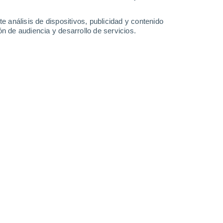
e análisis de dispositivos, publicidad y contenido
n de audiencia y desarrollo de servicios.
ida fácilmente en medio de la basura que no se descarta como
9/2021 19:07
4 min
tractivo turístico, está recibiendo cada vez
eseados
. Se trata de
jabalíes
, mamíferos
edir 1,60 m
, que
pasean sus familias
 de
Roma
en busca de alimento
.