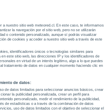
-19, estos mamíferos han sido divisados
ital italiana, donde encuentran comida
n de residuos que vienen enfrentando
r a nuestro sitio web meteored.cl. En este caso, te informamos
tizar la navegación por el sitio web, pero no se utilizarán
dad o contenido personalizado, aunque sí podrás visualizar
ción de cookies y acceder a nuestro sitio web a través de este
es, identificadores únicos o tecnologías similares para
n este sitio web, las direcciones IP y los identificadores de
rsonales en virtud de un interés legítimo, algo a lo que puedes
 al tratamiento de datos en cualquier momento haciendo clic en
miento de datos:
uso de datos limitados para seleccionar anuncios básicos, crear
ccionar la publicidad personalizada, crear un perfil para
ontenido personalizado, medir el rendimiento de la publicidad,
vés de estadísticas o a través de la combinación de datos
rvicios, uso de datos limitados con el objetivo de seleccionar el