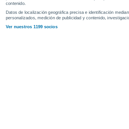
contenido.
Datos de localización geográfica precisa e identificación mediant
personalizados, medición de publicidad y contenido, investigació
Ver nuestros 1199 socios
Los jabalíes aprovechan la oportunidad de encontrar com
corresponde.
Viviana Urbina
26/0
Una ciudad conocida por su historia y a
más frecuentemente
"turistas" no d
que pueden llegar a
pesar 130 kg y m
libremente por calles y vecindarios