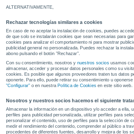
ALTERNATIVAMENTE,
Tras los confinamientos por la COVID
cada vez con más frecuencia en la cap
Rechazar tecnologías similares a cookies
fácilmente producto de la mala gestió
En caso de no aceptar la instalación de cookies, puedes accede
diversas zonas de la ciudad.
de que solo se instalarán cookies que sean necesarias para garan
cookies para analizar el comportamiento ni para mostrar publici
publicidad general no personalizada. Puedes rechazar la instala
abono pulsando el botón "Rechazar".
Con su consentimiento, nosotros y
nuestros socios
usamos cooki
almacenar, acceder y procesar datos personales como su visita e
cookies. Es posible que algunos proveedores traten tus datos pe
oponerte. Para ello, puede retirar su consentimiento u oponerse
"Configurar"
o en nuestra
Política de Cookies
en este sitio web.
Nosotros y nuestros socios hacemos el siguiente trata
Almacenar la información en un dispositivo y/o acceder a ella, 
perfiles para publicidad personalizada, utilizar perfiles para sele
personalizar el contenido, uso de perfiles para la selección de c
medir el rendimiento del contenido, comprender al público a tra
procedentes de diferentes fuentes, desarrollo y mejora de los se