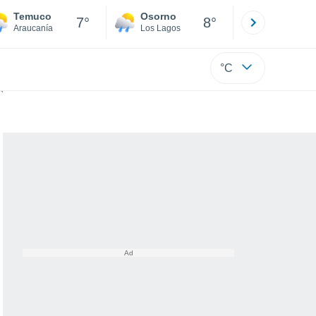
Temuco
Osorno
Puerto
7°
8°
Araucanía
Los Lagos
Los Lagos
°C