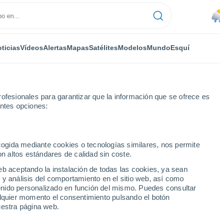
ticias
Vídeos
Alertas
Mapas
Satélites
Modelos
Mundo
Esquí
RONOMÍA
PLANTAS
TIEMPO LIBRE
ofesionales para garantizar que la información que se ofrece es
entes opciones:
ecogida mediante cookies o tecnologías similares, nos permite
on altos estándares de calidad sin coste.
 invasión de jabalíes en Roma
eb aceptando la instalación de todas las cookies, ya sean
 y análisis del comportamiento en el sitio web, así como
ntenido personalizado en función del mismo. Puedes consultar
invasión de jabalíes en
alquier momento el consentimiento pulsando el botón
uestra página web.