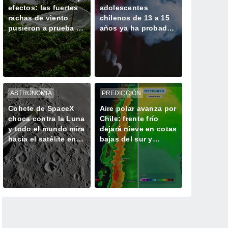
efectos: las fuertes
adolescentes
rachas de viento
chilenos de 13 a 15
pusieron a prueba a
años ya ha probado
frutales y cultivos
un vapeador
ASTRONOMÍA
PREDICCIÓN
Cohete de SpaceX
Aire polar avanza por
choca contra la Luna
Chile: frente frío
y todo el mundo mira
dejará nieve en cotas
hacia el satélite en
bajas del sur y
busca del cráter
centro del país este
fin de semana