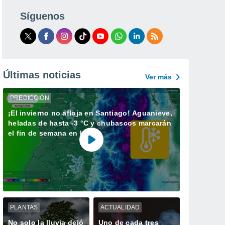
Síguenos
Últimas noticias
Ver más
PREDICCIÓN
¡El invierno no afloja en Santiago! Aguanieve,
heladas de hasta -3 °C y chubascos marcarán
el fin de semana en la RM
PLANTAS
ACTUALIDAD
No solo la lluvia dejó
Uno de cada tres