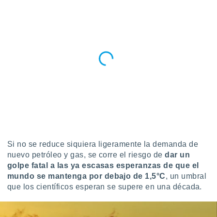
idad
a, utilizar
a
 la
da, crear un
personalizar
o, uso de
a la
e contenido
do, medir el
 de la
medir el
 del
 comprender
Si no se reduce siquiera ligeramente la demanda de
 través de
s o a través
nuevo petróleo y gas, se corre el riesgo de
dar un
nación de
golpe fatal a las ya escasas esperanzas de que el
edentes de
mundo se mantenga por debajo de 1,5°C
, un umbral
fuentes,
que los científicos esperan se supere en una década.
y mejora de
os, uso de
ados con el