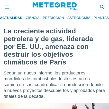
ACTUALIDAD
CIENCIA
PREDICCIÓN
ASTRONOMÍA
PLANTAS
privacidad
La creciente actividad
o de
eteored.cl)
petrolera y de gas, liderada
borado por
es para
por EE. UU., amenaza con
ue la
destruir los objetivos
 que se
e calidad.
climáticos de París
eder a este
ediante las
opciones:
Según un nuevo informe, los productores
mundiales de combustibles fósiles están en
ookies y
camino de casi cuadruplicar su producción debido
e forma
a nuevos proyectos descubiertos y aprobados para
finales de la década.
d digital
ada, basada
mación