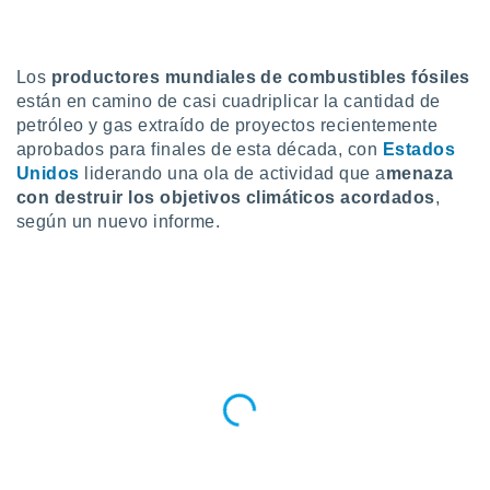
do en
 mismo.
sultar más
Los
productores mundiales de combustibles fósiles
 en nuestra
están en camino de casi cuadriplicar la cantidad de
 Cookies
y
petróleo y gas extraído de proyectos recientemente
ualquier
aprobados para finales de esta década, con
Estados
Unidos
liderando una ola de actividad que a
menaza
ento
 botón
con destruir los objetivos climáticos acordados
,
ación de
según un nuevo informe.
kies
 disponible
e nuestra
.
IVAMENTE,
as
 a cookies
 no aceptar
ón de