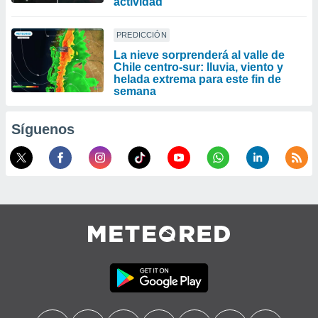
actividad
PREDICCIÓN
La nieve sorprenderá al valle de
Chile centro-sur: lluvia, viento y
helada extrema para este fin de
semana
Síguenos