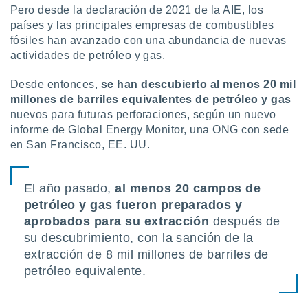
 botón
Pero desde la declaración de 2021 de la AIE, los
.
países y las principales empresas de combustibles
fósiles han avanzado con una abundancia de nuevas
actividades de petróleo y gas.
nto,
cios
Desde entonces,
se han descubierto al menos 20 mil
kies,
millones de barriles equivalentes de petróleo y gas
ores únicos
nuevos para futuras perforaciones, según un nuevo
as similares
informe de Global Energy Monitor, una ONG con sede
nar,
en San Francisco, EE. UU.
rocesar
onales como
 este sitio
El año pasado,
al menos 20 campos de
recciones IP
ficadores de
petróleo y gas fueron preparados y
 posible
aprobados para su extracción
después de
s
su descubrimiento, con la sanción de la
 traten tus
nales en
extracción de 8 mil millones de barriles de
 interés
petróleo equivalente.
go a lo que
nerte. Para
retirar su