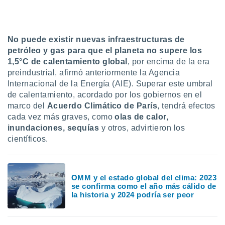
uedes
uestro sitio
ed.cl. En
te
No puede existir nuevas infraestructuras de
 de que
petróleo y gas para que el planeta no supere los
talarán
e sean
1,5°C de calentamiento global
, por encima de la era
para
preindustrial, afirmó anteriormente la Agencia
a
Internacional de la Energía (AIE). Superar este umbral
por el sitio
de calentamiento, acordado por los gobiernos en el
o se
marco del
Acuerdo Climático de París
, tendrá efectos
cookies para
cada vez más graves, como
olas de calor,
nto ni para
inundaciones, sequías
y otros, advirtieron los
licidad o
científicos.
ado, aunque
sualizar
general no
OMM y el estado global del clima: 2023
ada. Puedes
se confirma como el año más cálido de
 instalación
la historia y 2024 podría ser peor
y acceder a
io web a
ste abono