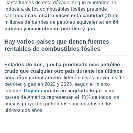
Hasta finales de esta década, según el informe, la
ento u
industria de los combustibles fósiles pretende
sancionar
casi cuatro veces esta cantidad
(31 mil
 de datos
er momento
millones de barriles de petróleo equivalente) en
64
ic en
nuevos yacimientos de petróleo y gas
.
o en
Hay varios países que tienen fuentes
 Cookies
en
rentables de combustibles fósiles
eb.
y
Estados Unidos, que ha producido más petróleo
socios
crudo que cualquier otro país durante los últimos
el
seis años consecutivos
, lideró nuevos proyectos de
to de
petróleo y gas en 2022 y 2023, según el mismo
informe.
Guyana
quedó en segundo lugar
, y los
países de América representan el 40% de todos los
la
 en un
nuevos proyectos petroleros sancionados en los
 y/o acceder
últimos dos años.
 de datos
ara
 anuncios
ar perfiles