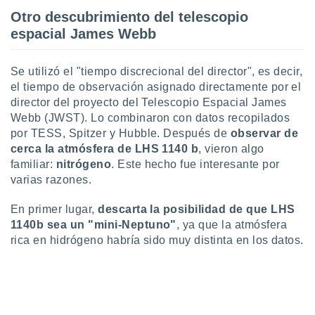
 botón
Otro descubrimiento del telescopio
.
espacial James Webb
nto,
Se utilizó el "tiempo discrecional del director", es decir,
cios
el tiempo de observación asignado directamente por el
kies,
director del proyecto del Telescopio Espacial James
ores únicos
Webb (JWST). Lo combinaron con datos recopilados
as similares
por TESS, Spitzer y Hubble. Después de
observar de
nar,
cerca la atmósfera de LHS 1140 b
, vieron algo
rocesar
familiar:
nitrógeno
. Este hecho fue interesante por
onales como
 este sitio
varias razones.
recciones IP
ficadores de
En primer lugar,
descarta la posibilidad de que LHS
 posible
1140b sea un "mini-Neptuno"
, ya que la atmósfera
s
rica en hidrógeno habría sido muy distinta en los datos.
 traten tus
nales en
 interés
go a lo que
nerte. Para
retirar su