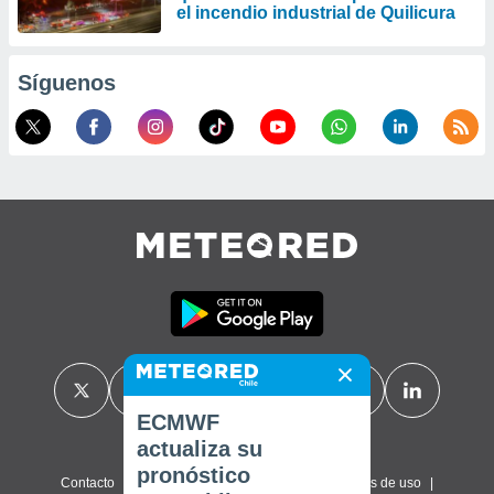
el incendio industrial de Quilicura
Síguenos
ECMWF
actualiza su
pronóstico
Contacto
Sobre nosotros
FAQ
Términos de uso