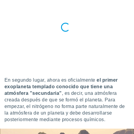
ento u
 de datos
er momento
ic en
o en
 Cookies
en
eb.
y
socios
el
En segundo lugar, ahora es oficialmente
el primer
to de
exoplaneta templado conocido que tiene una
atmósfera "secundaria"
, es decir, una atmósfera
la
creada después de que se formó el planeta. Para
 en un
empezar, el nitrógeno no forma parte naturalmente de
 y/o acceder
la atmósfera de un planeta y debe desarrollarse
 de datos
posteriormente mediante procesos químicos.
ara
 anuncios
ar perfiles