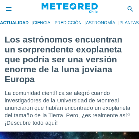
ACTUALIDAD
CIENCIA
PREDICCIÓN
ASTRONOMÍA
PLANTAS
privacidad
Los astrónomos encuentran
o de
eteored.cl)
un sorprendente exoplaneta
borado por
es para
que podría ser una versión
ue la
enorme de la luna joviana
 que se
e calidad.
Europa
eder a este
ediante las
opciones:
La comunidad científica se alegró cuando
investigadores de la Universidad de Montreal
ookies y
anunciaron que habían encontrado un exoplaneta
e forma
del tamaño de la Tierra. Pero, ¿es realmente así?
¡Descubre todo aquí!
d digital
ada, basada
mación