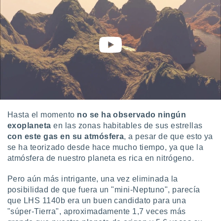
idad
a, utilizar
a
 la
da, crear un
personalizar
o, uso de
a la
e contenido
do, medir el
 de la
Hasta el momento
no se ha observado ningún
medir el
exoplaneta
en las zonas habitables de sus estrellas
 del
con este gas en su atmósfera
, a pesar de que esto ya
 comprender
 través de
se ha teorizado desde hace mucho tiempo, ya que la
s o a través
atmósfera de nuestro planeta es rica en nitrógeno.
nación de
edentes de
Pero aún más intrigante, una vez eliminada la
fuentes,
posibilidad de que fuera un "mini-Neptuno", parecía
y mejora de
que LHS 1140b era un buen candidato para una
os, uso de
"súper-Tierra", aproximadamente 1,7 veces más
ados con el