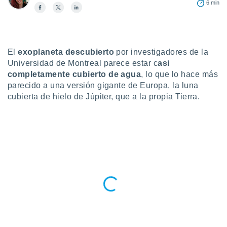
6 min
do en
 mismo.
sultar más
 en nuestra
 Cookies
El
exoplaneta descubierto
y
por investigadores de la
ualquier
Universidad de Montreal parece estar c
asi
completamente cubierto de agua
, lo que lo hace más
ento
parecido a una versión gigante de Europa, la luna
 botón
cubierta de hielo de Júpiter, que a la propia Tierra.
ación de
kies
 disponible
e nuestra
.
IVAMENTE,
as
 a cookies
 no aceptar
ón de