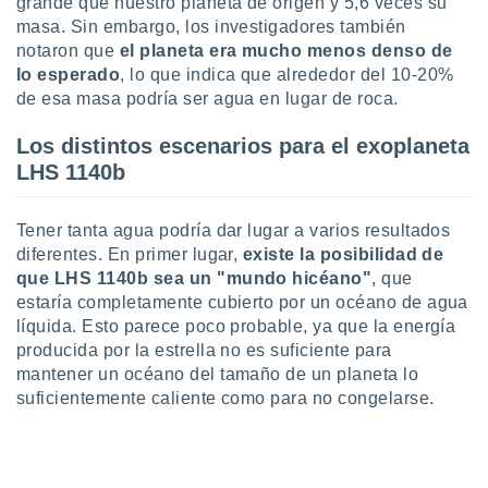
 seleccionar
grande que nuestro planeta de origen y 5,6 veces su
o.
masa. Sin embargo, los investigadores también
notaron que
el planeta era mucho menos denso de
calización
lo esperado
, lo que indica que alrededor del 10-20%
precisa e
ión mediante
de esa masa podría ser agua en lugar de roca.
, publicidad
Los distintos escenarios para el exoplaneta
LHS 1140b
dos,
 publicidad
,
Tener tanta agua podría dar lugar a varios resultados
ón de
diferentes. En primer lugar,
existe la posibilidad de
 desarrollo
que LHS 1140b sea un "mundo hicéano"
, que
s.
estaría completamente cubierto por un océano de agua
tros 1199
líquida. Esto parece poco probable, ya que la energía
ios
producida por la estrella no es suficiente para
mantener un océano del tamaño de un planeta lo
suficientemente caliente como para no congelarse.