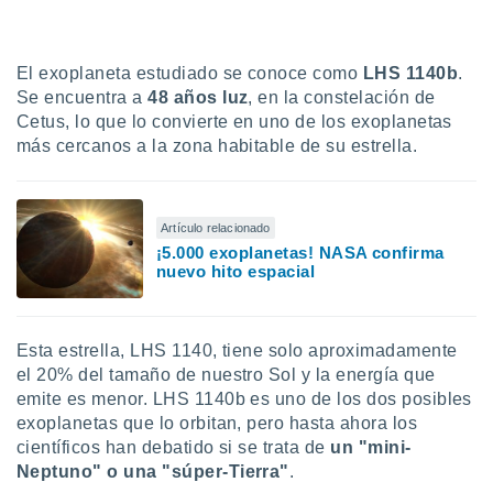
uedes
uestro sitio
ed.cl. En
te
El exoplaneta estudiado se conoce como
LHS 1140b
.
 de que
Se encuentra a
48 años luz
, en la constelación de
talarán
Cetus, lo que lo convierte en uno de los exoplanetas
e sean
más cercanos a la zona habitable de su estrella.
para
a
por el sitio
o se
Artículo relacionado
cookies para
¡5.000 exoplanetas! NASA confirma
nuevo hito espacial
nto ni para
licidad o
ado, aunque
Esta estrella, LHS 1140, tiene solo aproximadamente
sualizar
el 20% del tamaño de nuestro Sol y la energía que
general no
emite es menor. LHS 1140b es uno de los dos posibles
ada. Puedes
exoplanetas que lo orbitan, pero hasta ahora los
 instalación
y acceder a
científicos han debatido si se trata de
un "mini-
io web a
Neptuno" o una "súper-Tierra"
.
ste abono