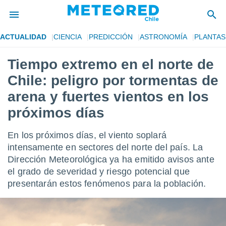
ACTUALIDAD
CIENCIA
PREDICCIÓN
ASTRONOMÍA
PLANTAS
privacidad
Tiempo extremo en el norte de
o de
eteored.cl)
Chile: peligro por tormentas de
borado por
es para
arena y fuertes vientos en los
ue la
próximos días
 que se
e calidad.
eder a este
En los próximos días, el viento soplará
ediante las
intensamente en sectores del norte del país. La
opciones:
Dirección Meteorológica ya ha emitido avisos ante
ookies y
el grado de severidad y riesgo potencial que
e forma
presentarán estos fenómenos para la población.
d digital
ada, basada
mación