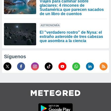
Viajes para caminar sobre
glaciares: 4 rincones de
Sudamérica que parecen sacados
de un libro de cuentos
ASTRONOMÍA
El "verdadero rostro" de Nysa: el
extraño asteroide de tres cabezas
que asombra a la ciencia
Síguenos