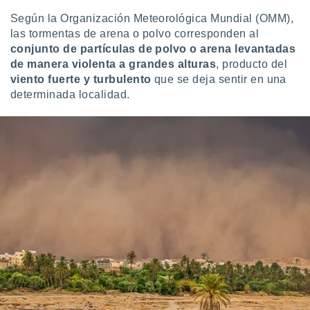
 seleccionar
o.
Según la Organización Meteorológica Mundial (OMM),
las tormentas de arena o polvo corresponden al
calización
conjunto de partículas de polvo o arena levantadas
precisa e
ión mediante
de manera violenta a grandes alturas
, producto del
viento fuerte y turbulento
que se deja sentir en una
, publicidad
determinada localidad.
dos,
 publicidad
,
ón de
 desarrollo
s.
tros 1199
ios