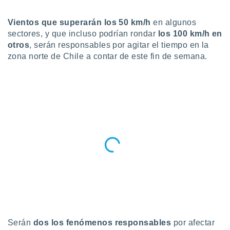
do en
Vientos que superarán los 50 km/h
en algunos
 mismo.
sultar más
sectores, y que incluso podrían rondar
los 100 km/h en
 en nuestra
otros
, serán responsables por agitar el tiempo en la
 Cookies
y
zona norte de Chile a contar de este fin de semana.
ualquier
ento
 botón
ación de
kies
 disponible
e nuestra
.
IVAMENTE,
as
 a cookies
 no aceptar
Serán
dos los fenómenos responsables
por afectar
ón de