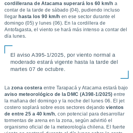
cordillerana de Atacama superará los 60 km/h
a
ento u
contar de la tarde de sábado (04), pudiendo incluso
 de datos
llegar
hasta los 90 km/h
en ese sector durante el
er momento
domingo (05) y lunes (06). En la cordillera de
ic en
Antofagasta, el viento se hará más intenso a contar del
o en
día lunes.
 Cookies
en
eb.
El aviso A395-1/2025, por viento normal a
y
moderado estará vigente hasta la tarde del
socios
martes 07 de octubre.
el
to de
La
zona costera
entre Tarapacá y Atacama estará bajo
aviso meteorológico de la DMC (A398-1/2025)
entre
la
la mañana del domingo y la noche del lunes 06. El jet
 en un
costero soplará sobre esos sectores dejando
vientos
 y/o acceder
de entre 25 a 40 km/h
, con potencial para desarrollar
 de datos
ara
tormentas de arena en la zona, según advirtió el
 anuncios
organismo oficial de la meteorología chilena. El fuerte
ar perfiles