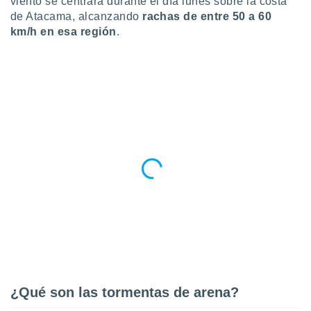
viento se centrará durante el día lunes sobre la costa
idad
de Atacama, alcanzando
rachas de entre 50 a 60
a, utilizar
km/h en esa región
.
a
 la
da, crear un
personalizar
o, uso de
a la
e contenido
do, medir el
 de la
medir el
 del
 comprender
 través de
s o a través
nación de
edentes de
fuentes,
y mejora de
os, uso de
¿Qué son las tormentas de arena?
ados con el