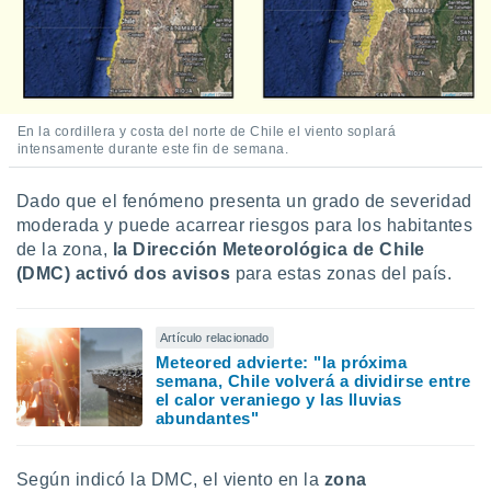
 botón
.
nto,
cios
En la cordillera y costa del norte de Chile el viento soplará
intensamente durante este fin de semana.
kies,
ores únicos
as similares
Dado que el fenómeno presenta un grado de severidad
nar,
moderada y puede acarrear riesgos para los habitantes
rocesar
de la zona,
la Dirección Meteorológica de Chile
onales como
(DMC) activó dos avisos
para estas zonas del país.
 este sitio
recciones IP
ficadores de
Artículo relacionado
 posible
s
Meteored advierte: "la próxima
semana, Chile volverá a dividirse entre
 traten tus
el calor veraniego y las lluvias
nales en
abundantes"
 interés
go a lo que
nerte. Para
Según indicó la DMC, el viento en la
zona
retirar su