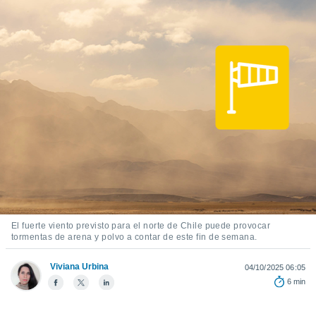
ediante
ecnologías
nos permite
estra
ara seguir
e contenido
stándares
ACEPTAR
sin coste.
Y
CONTINUAR
 botón
continuar",
der a la
CONFIGURACIÓN
ndo la
 de todas
, ya sean
de nuestros
 nos
El fuerte viento previsto para el norte de Chile puede provocar
tormentas de arena y polvo a contar de este fin de semana.
 y análisis
tamiento en
b, así como
Viviana Urbina
04/10/2025 06:05
un perfil
6 min
para
ublicidad y