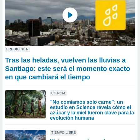
PREDICCIÓN
Tras las heladas, vuelven las lluvias a
Santiago: este será el momento exacto
en que cambiará el tiempo
CIENCIA
“No comíamos solo carne": un
estudio en Science revela cómo el
azúcar y la miel fueron clave para la
evolución humana
TIEMPO LIBRE