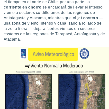
uedes
el tiempo en el norte de Chile: por una parte, la
uestro sitio
corriente en chorro
se encargará de llevar el intenso
ed.cl. En
viento a sectores cordilleranos de las regiones de
te
Antofagasta y Atacama, mientras que
el jet costero
—
 de que
una zona de viento intenso y canalizado a lo largo de
talarán
la zona litoral— dejará fuertes vientos en sectores
e sean
para
costeros de las regiones de Tarapacá, Antofagasta y de
a
Atacama.
por el sitio
o se
cookies para
nto ni para
licidad o
ado, aunque
sualizar
general no
ada. Puedes
 instalación
y acceder a
io web a
ste abono