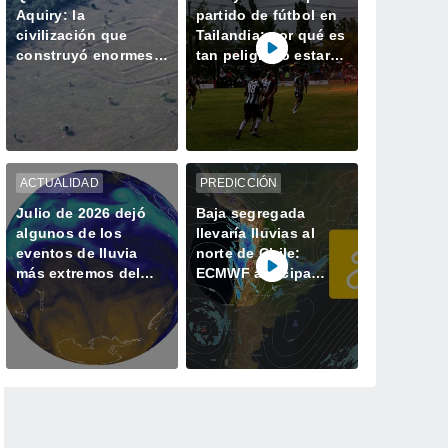
Aquiry: la
partido de fútbol en
civilización que
Tailandia: por qué es
construyó enormes
tan peligroso estar a
geoglifos en la
la intemperie durante
Amazonía hace 2.500
una tormenta
años
ACTUALIDAD
PREDICCIÓN
Julio de 2026 dejó
Baja segregada
algunos de los
llevaría lluvias al
eventos de lluvia
norte de Chile:
más extremos del
ECMWF anticipa
último tiempo
precipitaciones entre
Arica y Coquimbo