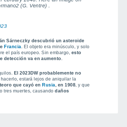
ormano2 (G. Ventre) .
023
ián Sárneczky descubrió un asteroide
re
Francia
. El objeto era minúsculo, y solo
bre el país europeo. Sin embargo,
esto
e detección va en aumento
.
quilos.
El 2023DW probablemente no
 hacerlo, estará lejos de aniquilar la
eteoro que cayó en
Rusia
, en 1908
, y que
do tres muertes, causando
daños