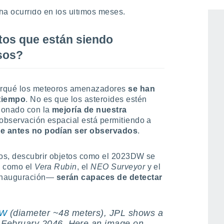
omos acaban determinando que el objeto
 ha ocurrido en los últimos meses.
tos que están siendo
sos?
porqué los meteoros amenazadores
se han
 tiempo
. No es que los asteroides estén
ionado con la
mejoría de nuestra
a observación espacial está permitiendo a
que antes no podían ser observados
.
ños, descubrir objetos como el 2023DW se
os como el
Vera Rubin
, el
NEO Surveyor
y el
 inauguración—
serán capaces de detectar
DW
(diameter ~48 meters), JPL shows a
4 February 2046. Here an image on