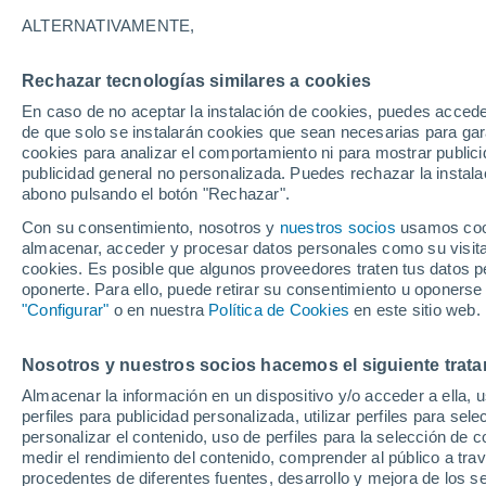
ALTERNATIVAMENTE,
Aunque la posibilidad es muy baja, e
podría chocar con nuestro planeta de
Rechazar tecnologías similares a cookies
en las próximas semanas ayudarán a rev
En caso de no aceptar la instalación de cookies, puedes accede
de que solo se instalarán cookies que sean necesarias para garan
cookies para analizar el comportamiento ni para mostrar publici
publicidad general no personalizada. Puedes rechazar la instala
abono pulsando el botón "Rechazar".
Con su consentimiento, nosotros y
nuestros socios
usamos cooki
almacenar, acceder y procesar datos personales como su visita e
cookies. Es posible que algunos proveedores traten tus datos pe
oponerte. Para ello, puede retirar su consentimiento u oponerse
"Configurar"
o en nuestra
Política de Cookies
en este sitio web.
Nosotros y nuestros socios hacemos el siguiente trata
Almacenar la información en un dispositivo y/o acceder a ella, 
perfiles para publicidad personalizada, utilizar perfiles para sele
personalizar el contenido, uso de perfiles para la selección de c
medir el rendimiento del contenido, comprender al público a tra
procedentes de diferentes fuentes, desarrollo y mejora de los se