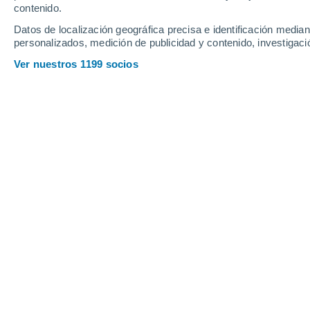
contenido.
Datos de localización geográfica precisa e identificación mediant
personalizados, medición de publicidad y contenido, investigació
Ver nuestros 1199 socios
El recientemente descubierto asteroide 2023DW, puede ch
las observaciones aún se consideran preliminares, y la p
Matheus Manente
Meteored Brasil
El 27 de febrero, un grupo de astrón
ha sido nombrado como
2023DW
. En
espaciales, se determinó que
existe 
asteroide choque con la Tierra el 1