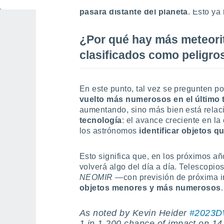
descubiertos es mejorada,
los astrón
pasará distante del planeta
. Esto ya
¿Por qué hay más meteori
clasificados como peligro
En este punto, tal vez se pregunten 
vuelto más numerosos en el último
aumentando, sino más bien está relac
tecnología
: el avance creciente en l
los astrónomos
identificar objetos 
Esto significa que, en los próximos a
volverá algo del día a día. Telescopi
NEOMIR —
con previsión de próxima
objetos menores y más numerosos
.
As noted by Kevin Heider
#2023
1 in 1,200 chance of impact on 1