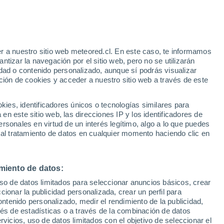
l objeto estelar bautizado como 2023DW
 aquí a 23 años. Observaciones realizadas
elar la trayectoria precisa del asteroide.
r a nuestro sitio web meteored.cl. En este caso, te informamos
tizar la navegación por el sitio web, pero no se utilizarán
dad o contenido personalizado, aunque sí podrás visualizar
ción de cookies y acceder a nuestro sitio web a través de este
es, identificadores únicos o tecnologías similares para
n este sitio web, las direcciones IP y los identificadores de
rsonales en virtud de un interés legítimo, algo a lo que puedes
 al tratamiento de datos en cualquier momento haciendo clic en
miento de datos:
uso de datos limitados para seleccionar anuncios básicos, crear
ccionar la publicidad personalizada, crear un perfil para
ontenido personalizado, medir el rendimiento de la publicidad,
vés de estadísticas o a través de la combinación de datos
rvicios, uso de datos limitados con el objetivo de seleccionar el