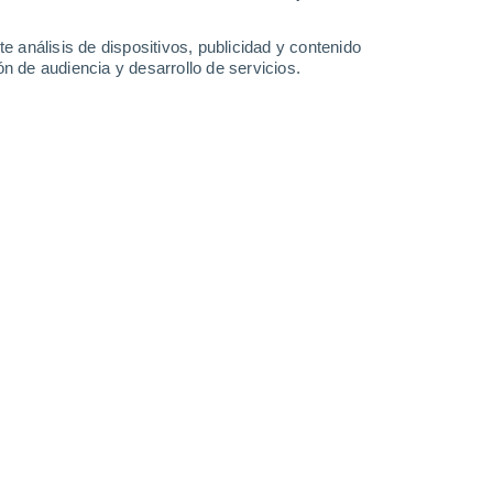
e análisis de dispositivos, publicidad y contenido
n de audiencia y desarrollo de servicios.
ocar con nuestro planeta de aquí a 23 años. Los resultados de
robabilidad de impacto todavía es baja.
09/03/2023 11:39
6 min
omos descubrió
un nuevo asteroide
, el que
 un esfuerzo conjunto entre varias agencias
una pequeña probabilidad de que este
4 de febrero de 2046
— de aquí a 23 años.