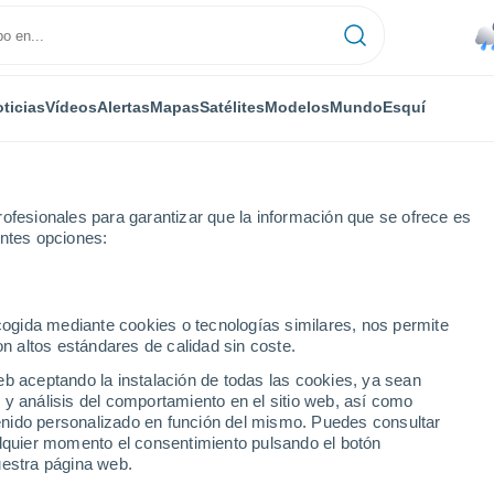
ticias
Vídeos
Alertas
Mapas
Satélites
Modelos
Mundo
Esquí
ONOMÍA
PLANTAS
TIEMPO LIBRE
ofesionales para garantizar que la información que se ofrece es
entes opciones:
ecogida mediante cookies o tecnologías similares, nos permite
on altos estándares de calidad sin coste.
podría impactar en la Tierra en 2046
eb aceptando la instalación de todas las cookies, ya sean
 y análisis del comportamiento en el sitio web, así como
ntenido personalizado en función del mismo. Puedes consultar
ue podría impactar en la
alquier momento el consentimiento pulsando el botón
uestra página web.