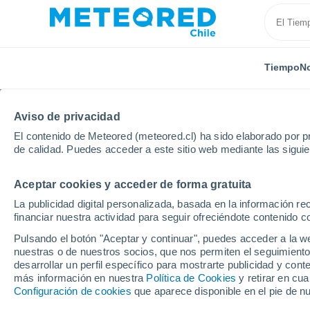
Tiempo
No
TODAS
ACTUALIDAD
CIENCIA
PREDICCIÓN
ASTR
Aviso de privacidad
El contenido de Meteored (meteored.cl) ha sido elaborado por pr
de calidad. Puedes acceder a este sitio web mediante las sigui
Aceptar cookies y acceder de forma gratuita
La publicidad digital personalizada, basada en la información r
financiar nuestra actividad para seguir ofreciéndote contenido c
Inicio
Noticias
Ciencia
Descubren asteroide que 
Pulsando el botón "Aceptar y continuar", puedes acceder a la w
nuestras o de nuestros socios, que nos permiten el seguimiento
desarrollar un perfil específico para mostrarte publicidad y co
Descubren asteroide q
más información en nuestra
Política de Cookies
y retirar en cu
Configuración de cookies
que aparece disponible en el pie de n
Tierra en 2046