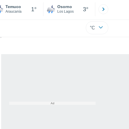
Temuco
Osorno
Puerto
1°
3°
Araucanía
Los Lagos
Los Lagos
°C