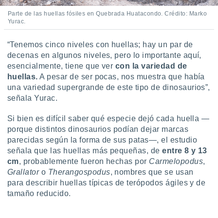
ento u
Parte de las huellas fósiles en Quebrada Huatacondo. Crédito: Marko
Yurac.
 de datos
er momento
ic en
“Tenemos cinco niveles con huellas; hay un par de
o en
decenas en algunos niveles, pero lo importante aquí,
esencialmente, tiene que ver
con la variedad de
 Cookies
en
huellas.
A pesar de ser pocas, nos muestra que había
eb.
una variedad supergrande de este tipo de dinosaurios”,
señala Yurac.
y
socios
Si bien es difícil saber qué especie dejó cada huella —
el
porque distintos dinosaurios podían dejar marcas
to de
parecidas según la forma de sus patas—, el estudio
señala que las huellas más pequeñas, de
entre 8 y 13
la
cm
, probablemente fueron hechas por
Carmelopodus
,
 en un
Grallator
o
Therangospodus
, nombres que se usan
 y/o acceder
para describir huellas típicas de terópodos ágiles y de
 de datos
tamaño reducido.
ara
 anuncios
ar perfiles