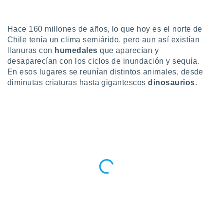
do en
 mismo.
Hace 160 millones de años, lo que hoy es el norte de
sultar más
Chile tenía un clima semiárido, pero aun así existían
 en nuestra
 Cookies
y
llanuras con
humedales
que aparecían y
ualquier
desaparecían con los ciclos de inundación y sequía.
En esos lugares se reunían distintos animales, desde
ento
diminutas criaturas hasta gigantescos
dinosaurios
.
 botón
ación de
kies
 disponible
e nuestra
.
IVAMENTE,
as
 a cookies
 no aceptar
ón de