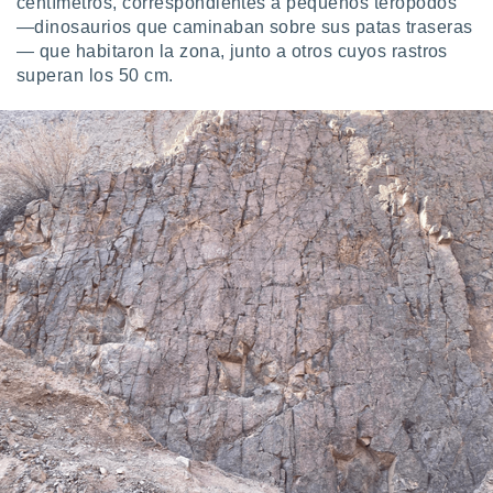
centímetros, correspondientes a pequeños terópodos
 botón
—dinosaurios que caminaban sobre sus patas traseras
.
— que habitaron la zona, junto a otros cuyos rastros
superan los 50 cm.
nto,
cios
kies,
ores únicos
as similares
nar,
rocesar
onales como
 este sitio
recciones IP
ficadores de
 posible
s
 traten tus
nales en
 interés
go a lo que
nerte. Para
retirar su