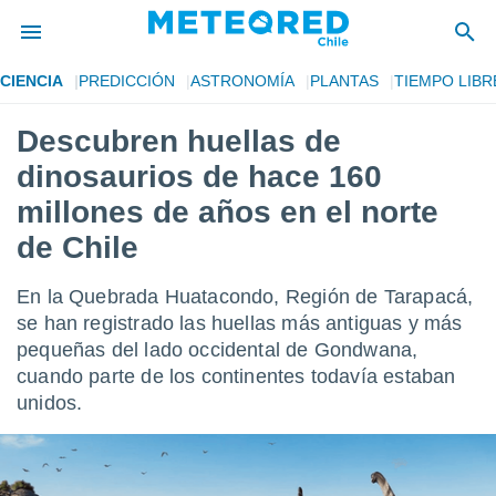
CIENCIA
PREDICCIÓN
ASTRONOMÍA
PLANTAS
TIEMPO LIBR
privacidad
Descubren huellas de
o de
eteored.cl)
dinosaurios de hace 160
borado por
es para
millones de años en el norte
ue la
de Chile
 que se
e calidad.
eder a este
En la Quebrada Huatacondo, Región de Tarapacá,
ediante las
se han registrado las huellas más antiguas y más
opciones:
pequeñas del lado occidental de Gondwana,
ookies y
cuando parte de los continentes todavía estaban
e forma
unidos.
d digital
ada, basada
mación