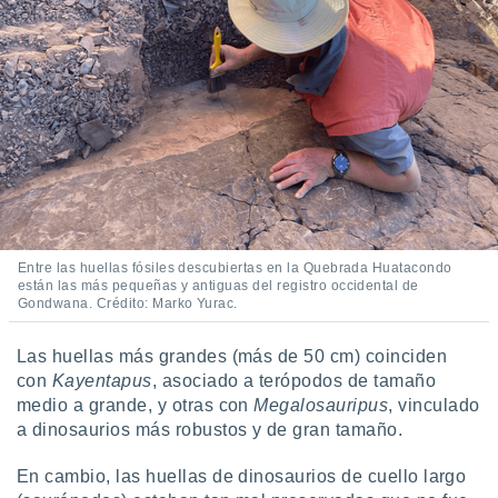
 seleccionar
o.
calización
precisa e
ión mediante
, publicidad
dos,
 publicidad
,
ón de
 desarrollo
Entre las huellas fósiles descubiertas en la Quebrada Huatacondo
están las más pequeñas y antiguas del registro occidental de
s.
Gondwana. Crédito: Marko Yurac.
tros 1199
ios
Las huellas más grandes (más de 50 cm) coinciden
con
Kayentapus
, asociado a terópodos de tamaño
medio a grande, y otras con
Megalosauripus
, vinculado
a dinosaurios más robustos y de gran tamaño.
En cambio, las huellas de dinosaurios de cuello largo