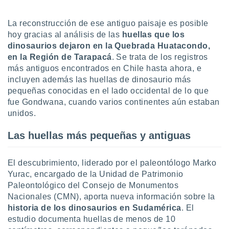
uedes
uestro sitio
ed.cl. En
La reconstrucción de ese antiguo paisaje es posible
te
hoy gracias al análisis de las
huellas que los
 de que
dinosaurios dejaron en la Quebrada Huatacondo,
talarán
en la Región de Tarapacá
. Se trata de los registros
e sean
más antiguos encontrados en Chile hasta ahora, e
para
incluyen además las huellas de dinosaurio más
a
por el sitio
pequeñas conocidas en el lado occidental de lo que
o se
fue Gondwana, cuando varios continentes aún estaban
cookies para
unidos.
nto ni para
Las huellas más pequeñas y antiguas
licidad o
ado, aunque
El descubrimiento, liderado por el paleontólogo Marko
sualizar
Yurac, encargado de la Unidad de Patrimonio
general no
Paleontológico del Consejo de Monumentos
ada. Puedes
Nacionales (CMN), aporta nueva información sobre la
 instalación
y acceder a
historia de los dinosaurios en Sudamérica
. El
io web a
estudio documenta huellas de menos de 10
ste abono