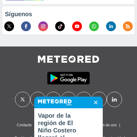
Síguenos
Vapor de la
región de El
Contacto
Sobre nosotros
FAQ
Términos de uso
Niño Costero