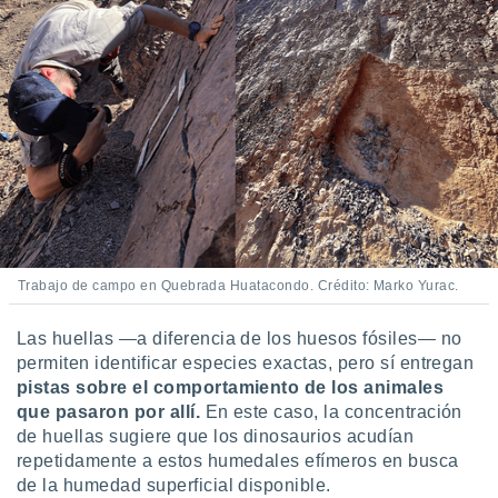
Trabajo de campo en Quebrada Huatacondo. Crédito: Marko Yurac.
Las huellas —a diferencia de los huesos fósiles— no
permiten identificar especies exactas, pero sí entregan
pistas sobre el comportamiento de los animales
que pasaron por allí.
En este caso, la concentración
de huellas sugiere que los dinosaurios acudían
repetidamente a estos humedales efímeros en busca
de la humedad superficial disponible.