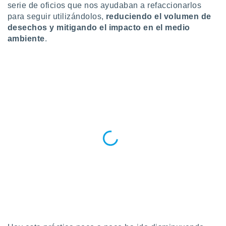
serie de oficios que nos ayudaban a refaccionarlos
 botón
para seguir utilizándolos,
reduciendo el volumen de
.
desechos y mitigando el impacto en el medio
ambiente
.
nto,
cios
kies,
ores únicos
as similares
nar,
rocesar
onales como
 este sitio
recciones IP
ficadores de
 posible
s
 traten tus
nales en
 interés
go a lo que
nerte. Para
retirar su