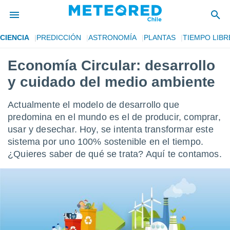
CIENCIA
PREDICCIÓN
ASTRONOMÍA
PLANTAS
TIEMPO LIBR
privacidad
Economía Circular: desarrollo
o de
eteored.cl)
y cuidado del medio ambiente
borado por
es para
ue la
Actualmente el modelo de desarrollo que
 que se
predomina en el mundo es el de producir, comprar,
e calidad.
usar y desechar. Hoy, se intenta transformar este
eder a este
ediante las
sistema por uno 100% sostenible en el tiempo.
opciones:
¿Quieres saber de qué se trata? Aquí te contamos.
ookies y
e forma
d digital
ada, basada
mación