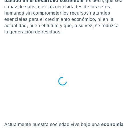
basado en el desarrollo sostenible
, es decir, que sea
capaz de satisfacer las necesidades de los seres
do en
 mismo.
humanos sin comprometer los recursos naturales
sultar más
esenciales para el crecimiento económico, ni en la
 en nuestra
actualidad, ni en el futuro y que, a su vez, se reduzca
 Cookies
y
la generación de residuos.
ualquier
ento
 botón
ación de
kies
 disponible
e nuestra
.
IVAMENTE,
as
 a cookies
 no aceptar
ón de
Actualmente nuestra sociedad vive bajo una
economía