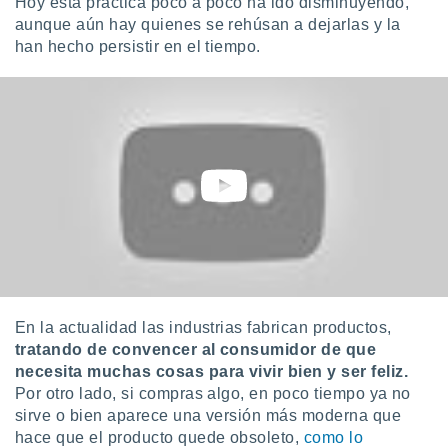
Hoy esta práctica poco a poco ha ido disminuyendo,
ento u
aunque aún hay quienes se rehúsan a dejarlas y la
han hecho persistir en el tiempo.
 de datos
er momento
ic en
o en
 Cookies
en
eb.
y
socios
el
to de
En la actualidad las industrias fabrican productos,
la
 en un
tratando de
convencer al consumidor de que
 y/o acceder
necesita muchas cosas para vivir bien y ser feliz.
 de datos
Por otro lado, si compras algo, en poco tiempo ya no
ara
sirve o bien aparece una versión más moderna que
 anuncios
hace que el producto quede obsoleto,
como lo
ar perfiles