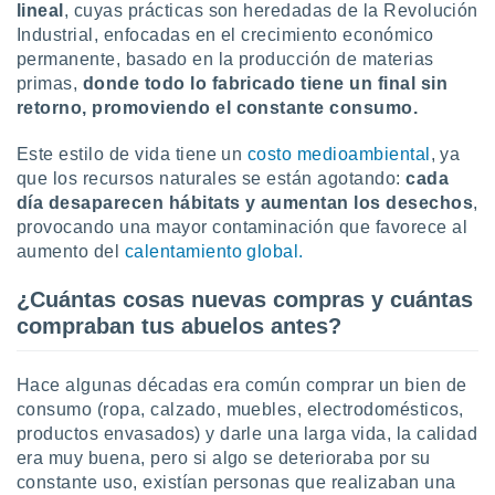
uedes
lineal
, cuyas prácticas son heredadas de la Revolución
uestro sitio
Industrial, enfocadas
en el crecimiento económico
ed.cl. En
permanente, basado en la producción de materias
te
primas,
donde todo lo fabricado tiene un final sin
 de que
retorno, promoviendo el constante consumo.
talarán
e sean
para
Este estilo de vida tiene un
costo medioambiental
, ya
a
que los recursos naturales se están agotando:
cada
por el sitio
día desaparecen hábitats y aumentan los desechos
,
o se
provocando una mayor contaminación que favorece al
cookies para
aumento del
calentamiento global.
nto ni para
¿Cuántas cosas nuevas compras y cuántas
licidad o
compraban tus abuelos antes?
ado, aunque
sualizar
general no
Hace algunas décadas era común comprar un bien de
ada. Puedes
consumo (ropa, calzado, muebles, electrodomésticos,
 instalación
productos envasados) y darle una larga vida, la calidad
y acceder a
era muy buena, pero si algo se deterioraba por su
io web a
constante uso, existían personas que realizaban una
ste abono