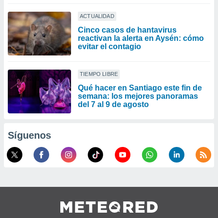
ACTUALIDAD
Cinco casos de hantavirus
reactivan la alerta en Aysén: cómo
evitar el contagio
TIEMPO LIBRE
Qué hacer en Santiago este fin de
semana: los mejores panoramas
del 7 al 9 de agosto
Síguenos