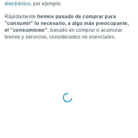
electrónico
, por ejemplo.
idad
a, utilizar
a
Rápidamente
hemos pasado de comprar para
 la
"consumir" lo necesario, a algo más preocupante,
el "consumismo"
, basado en comprar o acumular
da, crear un
bienes y servicios, considerados no esenciales.
personalizar
o, uso de
a la
e contenido
do, medir el
 de la
medir el
 del
 comprender
 través de
s o a través
nación de
edentes de
fuentes,
y mejora de
os, uso de
ados con el