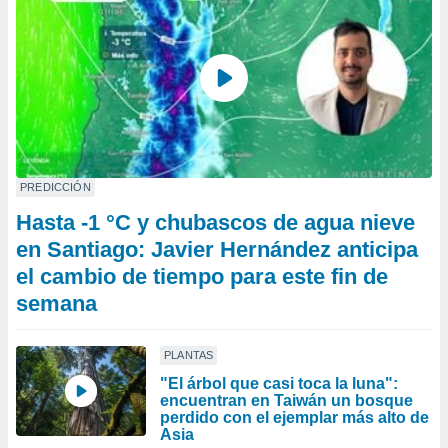
PREDICCIÓN
Hasta -1 °C y chubascos de agua nieve
en Santiago: Javier Hernández anticipa
el cambio de tiempo para este fin de
semana
PLANTAS
"El árbol que casi toca la luna":
encuentran en Taiwán un bosque
perdido con el ejemplar más alto de
Asia