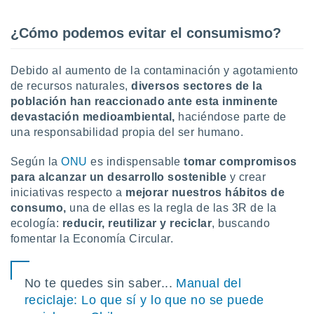
 seleccionar
o.
¿Cómo
podemos evitar el consumismo?
calización
precisa e
ión mediante
Debido al aumento de la contaminación y agotamiento
de recursos naturales,
diversos sectores de la
, publicidad
población han reaccionado ante esta inminente
dos,
devastación medioambiental,
haciéndose parte de
 publicidad
una responsabilidad propia del ser humano.
,
ón de
Según la
ONU
es indispensable
tomar compromisos
 desarrollo
para alcanzar un desarrollo sostenible
y crear
s.
iniciativas respecto a
mejorar nuestros hábitos de
tros 1199
consumo,
una de ellas es la regla de las 3R de la
ios
ecología:
reducir, reutilizar y reciclar
, buscando
fomentar la Economía Circular.
No te quedes sin saber...
Manual del
reciclaje: Lo que sí y lo que no se puede