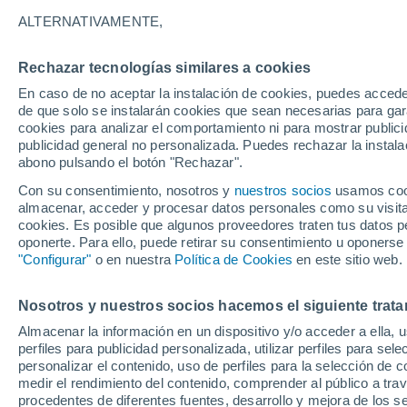
regiones de la zona ce
ALTERNATIVAMENTE,
Durante la próxima semana, el anticic
Rechazar tecnologías similares a cookies
debilitado. Esto ayudará a que un sis
En caso de no aceptar la instalación de cookies, puedes accede
de que solo se instalarán cookies que sean necesarias para garan
regiones de Chile central. Te contamo
cookies para analizar el comportamiento ni para mostrar publici
extremo.
publicidad general no personalizada. Puedes rechazar la instala
abono pulsando el botón "Rechazar".
Con su consentimiento, nosotros y
nuestros socios
usamos cooki
almacenar, acceder y procesar datos personales como su visita e
cookies. Es posible que algunos proveedores traten tus datos pe
oponerte. Para ello, puede retirar su consentimiento u oponerse
"Configurar"
o en nuestra
Política de Cookies
en este sitio web.
Nosotros y nuestros socios hacemos el siguiente trata
Almacenar la información en un dispositivo y/o acceder a ella, 
perfiles para publicidad personalizada, utilizar perfiles para sele
personalizar el contenido, uso de perfiles para la selección de c
medir el rendimiento del contenido, comprender al público a tra
procedentes de diferentes fuentes, desarrollo y mejora de los se