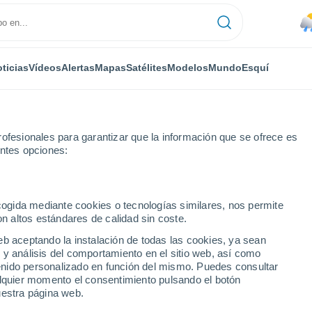
ticias
Vídeos
Alertas
Mapas
Satélites
Modelos
Mundo
Esquí
ONOMÍA
PLANTAS
TIEMPO LIBRE
ofesionales para garantizar que la información que se ofrece es
entes opciones:
ecogida mediante cookies o tecnologías similares, nos permite
on altos estándares de calidad sin coste.
s cruzarán por Chile la próxima semana, y uno de ellos podría llegar a
eb aceptando la instalación de todas las cookies, ya sean
 y análisis del comportamiento en el sitio web, así como
ntenido personalizado en función del mismo. Puedes consultar
s cruzarán por Chile la
alquier momento el consentimiento pulsando el botón
uestra página web.
de ellos podría llegar a