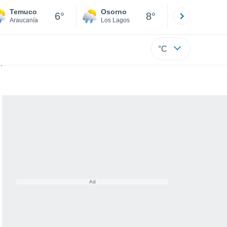
Temuco
Osorno
Puerto
6°
8°
Araucanía
Los Lagos
Los Lagos
°C
 regiones de la zona central