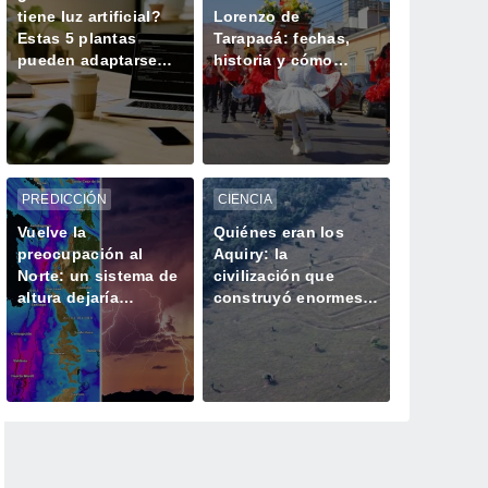
tiene luz artificial?
Lorenzo de
Estas 5 plantas
Tarapacá: fechas,
pueden adaptarse
historia y cómo
mejor al espacio de
llegar a este
trabajo
tradicional festejo
nortino
PREDICCIÓN
CIENCIA
Vuelve la
Quiénes eran los
preocupación al
Aquiry: la
Norte: un sistema de
civilización que
altura dejaría
construyó enormes
precipitaciones con
geoglifos en la
isoterma cero alta la
Amazonía hace 2.500
próxima semana
años