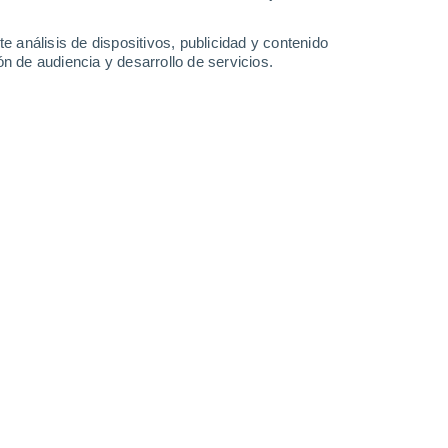
e análisis de dispositivos, publicidad y contenido
n de audiencia y desarrollo de servicios.
ante la próxima semana a parte de la zona central de Chile.
0/2025 10:08
6 min
 se vive en Chile, comenzamos a mirar que
ara la próxima semana.
Y si se trata de
buena para quienes sufren más durante los