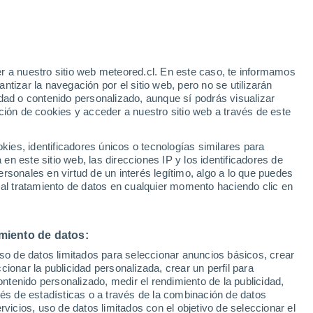
ntral
lón del Pacífico estará levemente más
tema frontal pueda moverse hacia algunas
r a nuestro sitio web meteored.cl. En este caso, te informamos
tizar la navegación por el sitio web, pero no se utilizarán
s si tendremos nuevos episodios de calor
dad o contenido personalizado, aunque sí podrás visualizar
ción de cookies y acceder a nuestro sitio web a través de este
es, identificadores únicos o tecnologías similares para
n este sitio web, las direcciones IP y los identificadores de
rsonales en virtud de un interés legítimo, algo a lo que puedes
 al tratamiento de datos en cualquier momento haciendo clic en
miento de datos:
uso de datos limitados para seleccionar anuncios básicos, crear
ccionar la publicidad personalizada, crear un perfil para
ontenido personalizado, medir el rendimiento de la publicidad,
vés de estadísticas o a través de la combinación de datos
rvicios, uso de datos limitados con el objetivo de seleccionar el