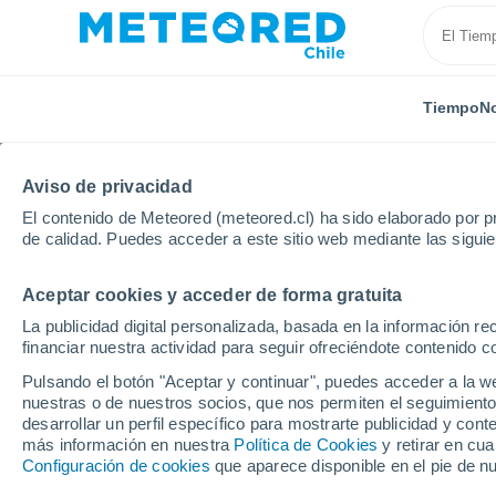
Tiempo
No
TODAS
ACTUALIDAD
CIENCIA
PREDICCIÓN
ASTR
Aviso de privacidad
El contenido de Meteored (meteored.cl) ha sido elaborado por pr
de calidad. Puedes acceder a este sitio web mediante las sigui
Aceptar cookies y acceder de forma gratuita
La publicidad digital personalizada, basada en la información r
financiar nuestra actividad para seguir ofreciéndote contenido c
Inicio
Noticias
Predicción
Tres sistemas frontale
Pulsando el botón "Aceptar y continuar", puedes acceder a la w
nuestras o de nuestros socios, que nos permiten el seguimiento
desarrollar un perfil específico para mostrarte publicidad y co
Tres sistemas frontale
más información en nuestra
Política de Cookies
y retirar en cu
Configuración de cookies
que aparece disponible en el pie de n
próxima semana, y uno 