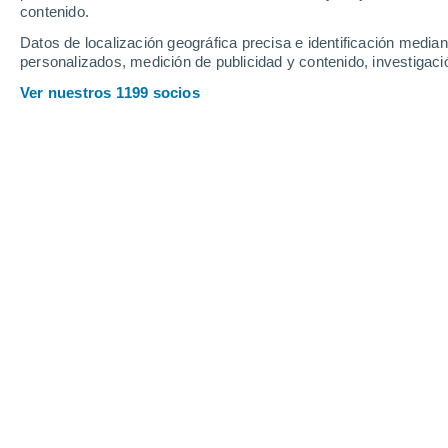
contenido.
Datos de localización geográfica precisa e identificación mediant
personalizados, medición de publicidad y contenido, investigació
Ver nuestros 1199 socios
¡No guardes el paraguas! Las lluvias prometen volver dur
Viviana Urbina
18/1
En medio del adelanto del verano que
nos deparará el tiempo atmosférico p
temperaturas
, la noticia puede ser 
episodios de calor extremo
.