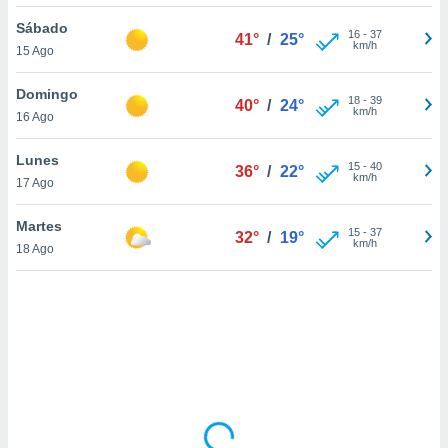
uedes
uestro sitio
Sábado
16
-
37
41°
/
25°
ed.cl. En
km/h
15 Ago
te
 de que
Domingo
talarán
18
-
39
40°
/
24°
km/h
16 Ago
e sean
para
a
Lunes
15
-
40
36°
/
22°
por el sitio
km/h
17 Ago
o se
cookies para
Martes
15
-
37
32°
/
19°
km/h
18 Ago
nto ni para
licidad o
ado, aunque
sualizar
general no
ada. Puedes
 instalación
y acceder a
io web a
ste abono