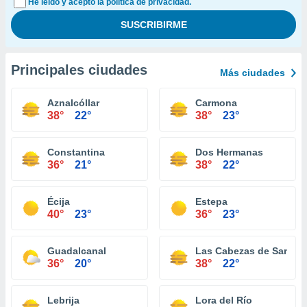
He leído y acepto la política de privacidad.
Principales ciudades
Más ciudades
Aznalcóllar
Carmona
38°
22°
38°
23°
Constantina
Dos Hermanas
36°
21°
38°
22°
Écija
Estepa
40°
23°
36°
23°
Guadalcanal
Las Cabezas de San Ju
36°
20°
38°
22°
Lebrija
Lora del Río