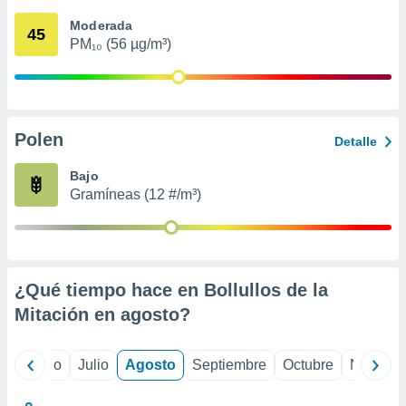
 seleccionar
o.
Moderada
45
PM₁₀ (56 µg/m³)
calización
precisa e
ión mediante
, publicidad
Polen
Detalle
dos,
 publicidad
Bajo
,
Gramíneas (12 #/m³)
ón de
 desarrollo
s.
tros 1199
ios
¿Qué tiempo hace en Bollullos de la
Mitación en
agosto
?
yo
Junio
Julio
Agosto
Septiembre
Octubre
Noviemb