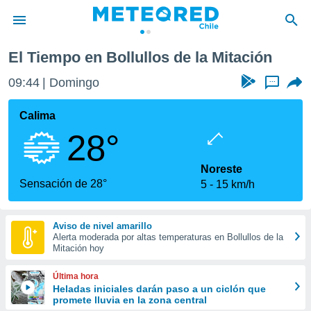
de la Mitación
El Tiempo en Bollullos de la Mitación
privacidad
09:44
Domingo
...
o de
eteored.cl)
borado por
Calima
es para
28°
ue la
 que se
e calidad.
Noreste
eder a este
Sensación de 28°
5
15 km/h
ediante las
opciones:
Aviso de nivel amarillo
ookies y
Alerta moderada por altas temperaturas en Bollullos de la
e forma
Mitación hoy
d digital
Última hora
ada, basada
Heladas iniciales darán paso a un ciclón que
promete lluvia en la zona central
mación