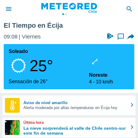
El Tiempo en Écija
privacidad
09:08
Viernes
...
o de
eteored.cl)
borado por
Soleado
es para
25°
ue la
 que se
e calidad.
Noreste
eder a este
Sensación de 26°
4
10 km/h
ediante las
opciones:
ookies y
Aviso de nivel amarillo
Alerta moderada por altas temperaturas en Écija hoy
e forma
d digital
Última hora
ada, basada
La nieve sorprenderá al valle de Chile centro-sur
este fin de semana
mación