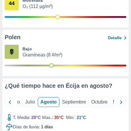
Moderada
 seleccionar
44
o.
O₃ (112 µg/m³)
calización
precisa e
ión mediante
Polen
, publicidad
Detalle
dos,
Bajo
 publicidad
Gramíneas (8 #/m³)
,
ón de
 desarrollo
s.
¿Qué tiempo hace en Écija en
agosto
?
tros 1199
ios
yo
Junio
Julio
Agosto
Septiembre
Octubre
Noviemb
T. Media:
28°C
Max.:
35°C
Min:
21°C
Días de lluvia:
1
días