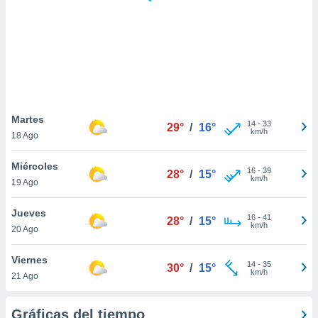
 botón
.
nto,
cios
kies,
ores únicos
Martes
14
-
33
as similares
29°
/
16°
km/h
18 Ago
nar,
rocesar
Miércoles
onales como
16
-
39
28°
/
15°
km/h
 este sitio
19 Ago
recciones IP
ficadores de
Jueves
16
-
41
28°
/
15°
 posible
km/h
20 Ago
s
 traten tus
Viernes
nales en
14
-
35
30°
/
15°
km/h
 interés
21 Ago
go a lo que
nerte. Para
Gráficas del tiempo
retirar su