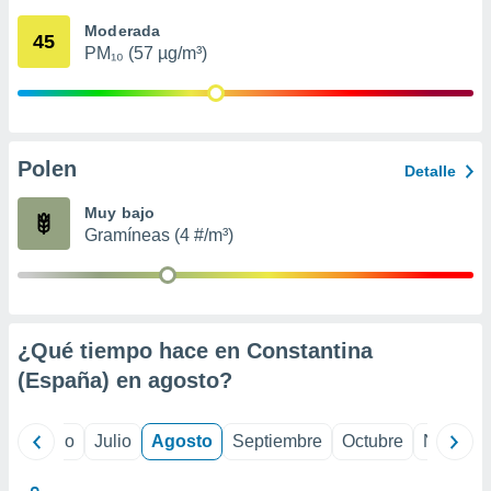
 seleccionar
o.
Moderada
45
PM₁₀ (57 µg/m³)
calización
precisa e
ión mediante
, publicidad
Polen
Detalle
dos,
 publicidad
Muy bajo
,
Gramíneas (4 #/m³)
ón de
 desarrollo
s.
tros 1199
ios
¿Qué tiempo hace en Constantina
(España) en
agosto
?
yo
Junio
Julio
Agosto
Septiembre
Octubre
Noviemb