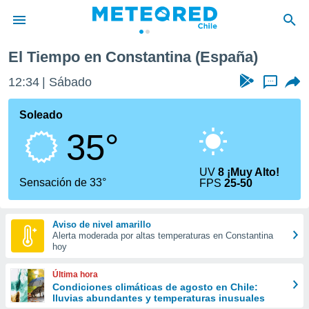
na
El Tiempo en Constantina (España)
privacidad
12:34
Sábado
...
o de
eteored.cl)
borado por
Soleado
es para
35°
ue la
 que se
e calidad.
UV
8 ¡Muy Alto!
eder a este
Sensación de 33°
FPS
25-50
ediante las
opciones:
Aviso de nivel amarillo
ookies y
Alerta moderada por altas temperaturas en Constantina
e forma
hoy
d digital
Última hora
ada, basada
Condiciones climáticas de agosto en Chile:
lluvias abundantes y temperaturas inusuales
mación