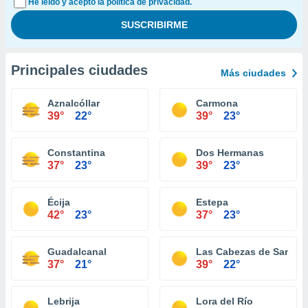
He leído y acepto la política de privacidad.
Principales ciudades
Más ciudades
Aznalcóllar
Carmona
39°
22°
39°
23°
Constantina
Dos Hermanas
37°
23°
39°
23°
Écija
Estepa
42°
23°
37°
23°
Guadalcanal
Las Cabezas de San Ju
37°
21°
39°
22°
Lebrija
Lora del Río