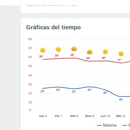
Luz diurna restante
7h 40m
Gráficas del tiempo
50
45
39°
39°
39°
40
38°
38°
37°
35
30
25
23°
24°
23°
23°
22°
20
18°
15
°C
Jue
6
Vie
7
Sáb
8
Dom
9
Lun
10
Mar
11
Máxima