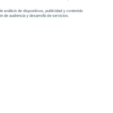
38°
/
24°
38°
/
22°
37°
/
18°
39°
/
19°
e análisis de dispositivos, publicidad y contenido
n de audiencia y desarrollo de servicios.
-
36
km/h
16
-
36
km/h
14
-
32
km/h
13
-
28
km/h
oy
, 6 de agosto
Sur
8 ¡Muy Alto!
5
-
20 km/h
FPS:
25-50
Suroeste
9 ¡Muy Alto!
6
-
20 km/h
FPS:
25-50
Suroeste
7 Alto
5
-
20 km/h
FPS:
15-25
Oeste
5 Medio
4
-
19 km/h
FPS:
6-10