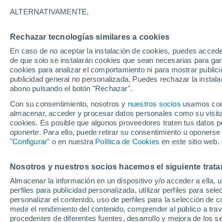
35°
ALTERNATIVAMENTE,
Rechazar tecnologías similares a cookies
UV
8 ¡Muy
En caso de no aceptar la instalación de cookies, puedes accede
Sensación de 34°
FPS
25-50
de que solo se instalarán cookies que sean necesarias para garan
cookies para analizar el comportamiento ni para mostrar publici
publicidad general no personalizada. Puedes rechazar la instala
abono pulsando el botón "Rechazar".
Última hora
La nieve sorprenderá al valle de Chile centro-
Con su consentimiento, nosotros y
nuestros socios
usamos cooki
este fin de semana
almacenar, acceder y procesar datos personales como su visita e
cookies. Es posible que algunos proveedores traten tus datos pe
Tiempo 1 - 7 días
Actualidad
Mapa de temperatura
oponerte. Para ello, puede retirar su consentimiento u oponerse
"Configurar"
o en nuestra
Política de Cookies
en este sitio web.
Nosotros y nuestros socios hacemos el siguiente trata
Mañana
Sábado
D
Hoy
Almacenar la información en un dispositivo y/o acceder a ella, 
7 Ago
8 Ago
6 Ago
perfiles para publicidad personalizada, utilizar perfiles para sele
personalizar el contenido, uso de perfiles para la selección de c
medir el rendimiento del contenido, comprender al público a tra
procedentes de diferentes fuentes, desarrollo y mejora de los se