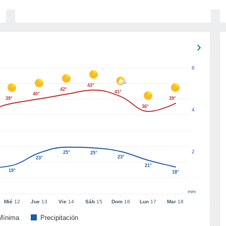
6
43°
42°
41°
40°
39°
39°
36°
4
2
25°
25°
23°
23°
21°
19°
18°
mm
Mié
12
Jue
13
Vie
14
Sáb
15
Dom
16
Lun
17
Mar
18
Mínima
Precipitación