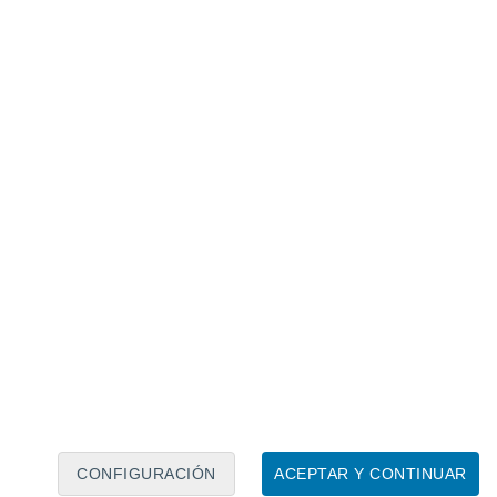
Calendario lunar
Lun
Mar
Mié
Jue
Vie
Sáb
Dom
6
7
8
9
10
11
12
13
14
15
16
17
18
19
CONFIGURACIÓN
ACEPTAR Y CONTINUAR