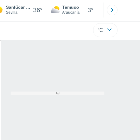
Sanlúcar la Mayor
Temuco
Osorno
36°
3°
Sevilla
Araucanía
Los Lagos
°C