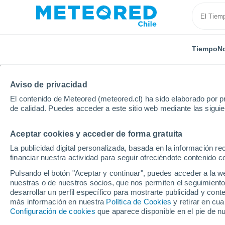
Tiempo
No
Aviso de privacidad
El contenido de Meteored (meteored.cl) ha sido elaborado por pr
de calidad. Puedes acceder a este sitio web mediante las sigui
Aceptar cookies y acceder de forma gratuita
Inicio
España
Andalucía
Provincia de Sevilla
La publicidad digital personalizada, basada en la información r
financiar nuestra actividad para seguir ofreciéndote contenido c
El Tiempo en Sanlúcar 
Pulsando el botón "Aceptar y continuar", puedes acceder a la w
nuestras o de nuestros socios, que nos permiten el seguimiento
14:16
Jueves
desarrollar un perfil específico para mostrarte publicidad y co
más información en nuestra
Política de Cookies
y retirar en cu
Configuración de cookies
que aparece disponible en el pie de n
Soleado