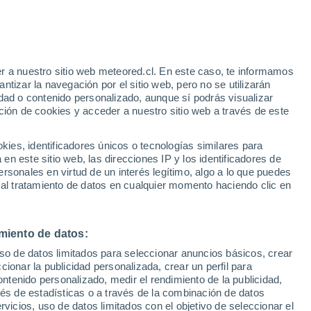
Aviso de nivel amarillo
Alerta moderada por altas
temperaturas en Sanlúcar la Mayor
hoy
 Alto!
r a nuestro sitio web meteored.cl. En este caso, te informamos
tizar la navegación por el sitio web, pero no se utilizarán
dad o contenido personalizado, aunque sí podrás visualizar
ción de cookies y acceder a nuestro sitio web a través de este
sur
es, identificadores únicos o tecnologías similares para
n este sitio web, las direcciones IP y los identificadores de
rsonales en virtud de un interés legítimo, algo a lo que puedes
Satélites
Modelos
 al tratamiento de datos en cualquier momento haciendo clic en
miento de datos:
omingo
Lunes
Martes
Miércoles
uso de datos limitados para seleccionar anuncios básicos, crear
9 Ago
10 Ago
11 Ago
12 Ago
ccionar la publicidad personalizada, crear un perfil para
ontenido personalizado, medir el rendimiento de la publicidad,
vés de estadísticas o a través de la combinación de datos
rvicios, uso de datos limitados con el objetivo de seleccionar el