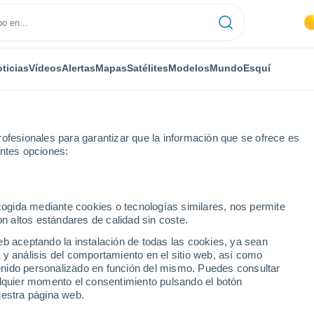
ticias
Vídeos
Alertas
Mapas
Satélites
Modelos
Mundo
Esquí
ofesionales para garantizar que la información que se ofrece es
entes opciones:
Sanlúcar la Mayor
ecogida mediante cookies o tecnologías similares, nos permite
on altos estándares de calidad sin coste.
la Mayor
eb aceptando la instalación de todas las cookies, ya sean
 y análisis del comportamiento en el sitio web, así como
...
ntenido personalizado en función del mismo. Puedes consultar
alquier momento el consentimiento pulsando el botón
Por hora
uestra página web.
Cielos despejados en las
próximas horas