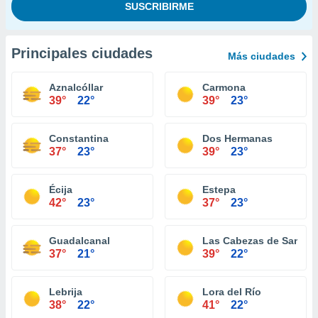
Principales ciudades
Más ciudades
Aznalcóllar
Carmona
39°
22°
39°
23°
Constantina
Dos Hermanas
37°
23°
39°
23°
Écija
Estepa
42°
23°
37°
23°
Guadalcanal
Las Cabezas de San Ju
37°
21°
39°
22°
Lebrija
Lora del Río
38°
22°
41°
22°