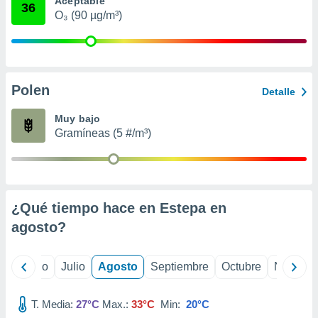
Aceptable
 seleccionar
36
o.
O₃ (90 µg/m³)
calización
precisa e
ión mediante
Polen
, publicidad
Detalle
dos,
Muy bajo
 publicidad
Gramíneas (5 #/m³)
,
ón de
 desarrollo
s.
¿Qué tiempo hace en Estepa en
tros 1199
ios
agosto
?
yo
Junio
Julio
Agosto
Septiembre
Octubre
Noviemb
T. Media:
27°C
Max.:
33°C
Min:
20°C