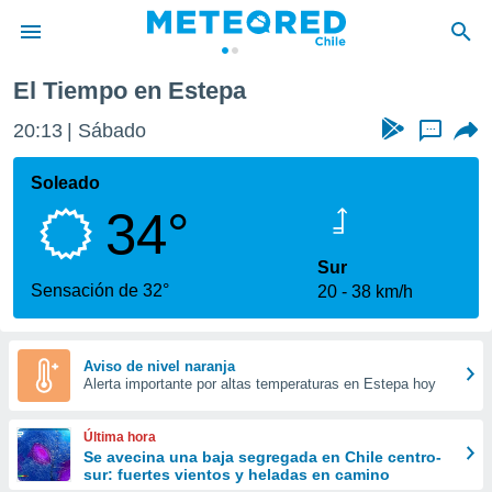
El Tiempo en Estepa
privacidad
20:13
Sábado
...
o de
eteored.cl)
borado por
Soleado
es para
34°
ue la
 que se
e calidad.
Sur
eder a este
Sensación de 32°
20
38 km/h
ediante las
opciones:
ookies y
Aviso de nivel naranja
Alerta importante por altas temperaturas en Estepa hoy
e forma
d digital
Última hora
ada, basada
Se avecina una baja segregada en Chile centro-
sur: fuertes vientos y heladas en camino
mación