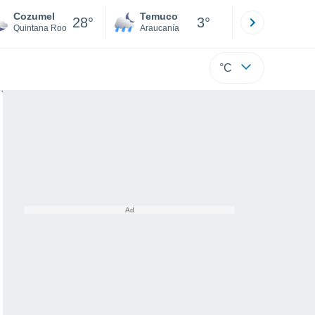
Cozumel
Temuco
Osorno
28°
3°
Quintana Roo
Araucanía
Los Lagos
°C