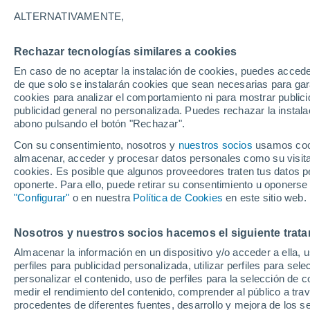
28°
ALTERNATIVAMENTE,
Rechazar tecnologías similares a cookies
Menguant
En caso de no aceptar la instalación de cookies, puedes accede
Iluminada
Sensación de 33°
de que solo se instalarán cookies que sean necesarias para garan
cookies para analizar el comportamiento ni para mostrar publici
publicidad general no personalizada. Puedes rechazar la instala
abono pulsando el botón "Rechazar".
Última hora
Aguanieve, heladas de hasta -3 °C y chubasc
Con su consentimiento, nosotros y
nuestros socios
usamos cooki
marcarán el fin de semana en la RM
almacenar, acceder y procesar datos personales como su visita e
cookies. Es posible que algunos proveedores traten tus datos pe
Tiempo 1 - 7 días
Actualidad
Mapa de nubosidad
oponerte. Para ello, puede retirar su consentimiento u oponerse
"Configurar"
o en nuestra
Política de Cookies
en este sitio web.
Nosotros y nuestros socios hacemos el siguiente trata
Mañana
Domingo
Hoy
Almacenar la información en un dispositivo y/o acceder a ella, 
8 Ago
9 Ago
7 Ago
perfiles para publicidad personalizada, utilizar perfiles para sele
personalizar el contenido, uso de perfiles para la selección de c
medir el rendimiento del contenido, comprender al público a tra
procedentes de diferentes fuentes, desarrollo y mejora de los se
50%
60%
70%