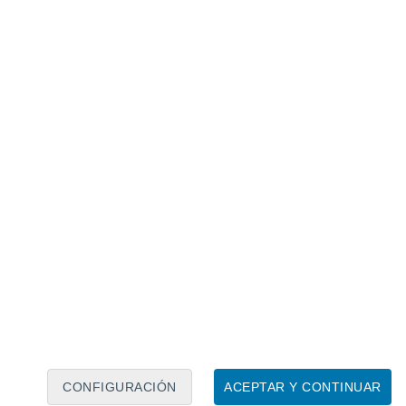
Calendario lunar
Lun
Mar
Mié
Jue
Vie
Sáb
Dom
7
8
9
10
11
12
13
14
15
16
17
18
19
20
CONFIGURACIÓN
ACEPTAR Y CONTINUAR