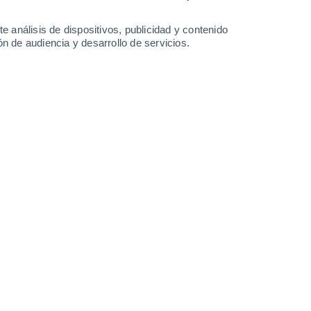
0.4 mm
6.7 mm
5.9 mm
0.7 mm
31°
/
26°
31°
/
24°
30°
/
24°
31°
/
25°
e análisis de dispositivos, publicidad y contenido
n de audiencia y desarrollo de servicios.
-
28
km/h
24
-
45
km/h
22
-
37
km/h
17
-
35
km/h
gosto
Este
2 Bajo
°
14
-
29 km/h
FPS:
no
s
Este
1 Bajo
°
10
-
26 km/h
FPS:
no
s
Este
0 Bajo
°
10
-
19 km/h
FPS:
no
s
Este
0 Bajo
°
8
-
16 km/h
FPS:
no