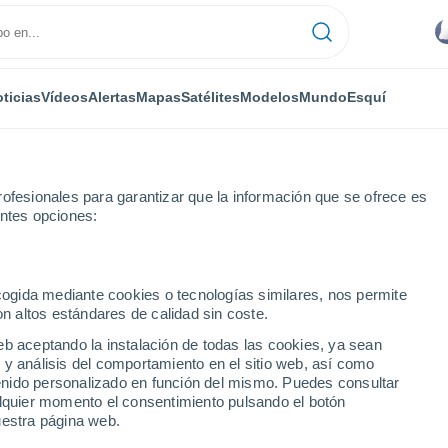
ticias
Vídeos
Alertas
Mapas
Satélites
Modelos
Mundo
Esquí
ofesionales para garantizar que la información que se ofrece es
entes opciones:
l
ecogida mediante cookies o tecnologías similares, nos permite
on altos estándares de calidad sin coste.
eb aceptando la instalación de todas las cookies, ya sean
 y análisis del comportamiento en el sitio web, así como
...
ntenido personalizado en función del mismo. Puedes consultar
alquier momento el consentimiento pulsando el botón
Por hora
uestra página web.
Intervalos nubosos en las
próximas horas