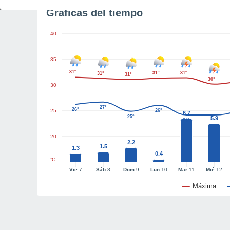
Gráficas del tiempo
40
35
31°
31°
31°
31°
31°
30°
30
27°
26°
25
26°
6.7
25°
5.9
24°
20
2.2
1.5
1.3
0.4
°C
Vie
7
Sáb
8
Dom
9
Lun
10
Mar
11
Mié
12
Máxima