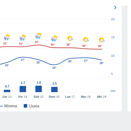
20
15
31°
31°
31°
30°
30°
30°
30°
10
27°
27°
26°
26°
26°
25°
24°
5
1.8
1.7
1.5
0.7
mm
Jue
13
Vie
14
Sáb
15
Dom
16
Lun
17
Mar
18
Mié
19
Mínima
Lluvia