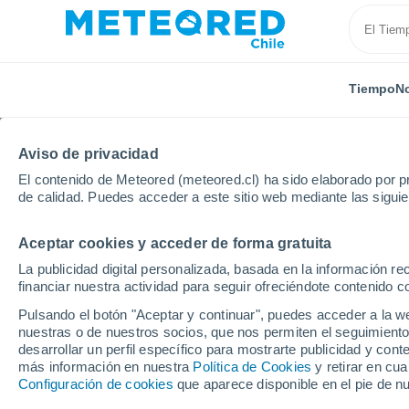
Tiempo
No
Aviso de privacidad
El contenido de Meteored (meteored.cl) ha sido elaborado por pr
de calidad. Puedes acceder a este sitio web mediante las sigui
Aceptar cookies y acceder de forma gratuita
Inicio
México
Estado de Quintana Roo
Cozume
La publicidad digital personalizada, basada en la información r
financiar nuestra actividad para seguir ofreciéndote contenido c
El Tiempo en Cozumel
Pulsando el botón "Aceptar y continuar", puedes acceder a la w
nuestras o de nuestros socios, que nos permiten el seguimiento
21:40
Viernes
desarrollar un perfil específico para mostrarte publicidad y co
más información en nuestra
Política de Cookies
y retirar en cu
Configuración de cookies
que aparece disponible en el pie de n
Nubes y claros