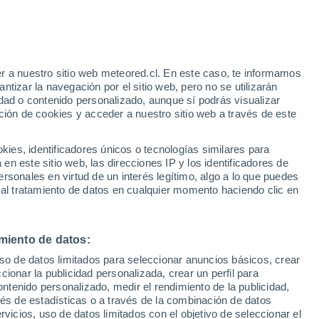
e
r a nuestro sitio web meteored.cl. En este caso, te informamos
:
32%
tizar la navegación por el sitio web, pero no se utilizarán
dad o contenido personalizado, aunque sí podrás visualizar
ción de cookies y acceder a nuestro sitio web a través de este
os
es, identificadores únicos o tecnologías similares para
n este sitio web, las direcciones IP y los identificadores de
rsonales en virtud de un interés legítimo, algo a lo que puedes
Satélites
Modelos
 al tratamiento de datos en cualquier momento haciendo clic en
miento de datos:
Lunes
Martes
Miércoles
Jueves
uso de datos limitados para seleccionar anuncios básicos, crear
10 Ago
11 Ago
12 Ago
13 Ago
ccionar la publicidad personalizada, crear un perfil para
ontenido personalizado, medir el rendimiento de la publicidad,
vés de estadísticas o a través de la combinación de datos
rvicios, uso de datos limitados con el objetivo de seleccionar el
40%
80%
80%
60%