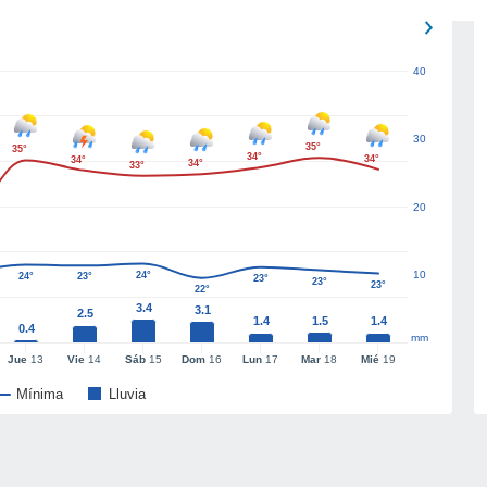
40
30
35°
35°
34°
34°
34°
34°
33°
20
10
24°
24°
23°
23°
23°
23°
22°
3.4
3.1
2.5
1.4
1.5
1.4
0.4
mm
Jue
13
Vie
14
Sáb
15
Dom
16
Lun
17
Mar
18
Mié
19
Mínima
Lluvia