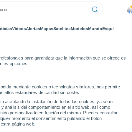
ticias
Vídeos
Alertas
Mapas
Satélites
Modelos
Mundo
Esquí
ofesionales para garantizar que la información que se ofrece es
entes opciones:
Bravo
ecogida mediante cookies o tecnologías similares, nos permite
on altos estándares de calidad sin coste.
Bravo
eb aceptando la instalación de todas las cookies, ya sean
 y análisis del comportamiento en el sitio web, así como
...
ntenido personalizado en función del mismo. Puedes consultar
alquier momento el consentimiento pulsando el botón
Por hora
uestra página web.
Calor Húmedo Sofocante en las
próximas horas