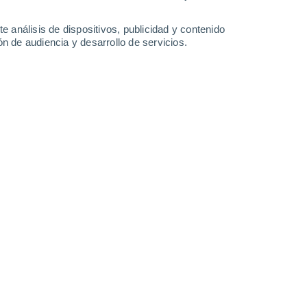
1.2 mm
5.2 mm
6.7 mm
0.4 mm
34°
/
24°
33°
/
23°
29°
/
23°
35°
/
24°
e análisis de dispositivos, publicidad y contenido
n de audiencia y desarrollo de servicios.
-
42
km/h
14
-
48
km/h
12
-
37
km/h
15
-
43
km/h
7 de agosto
uboso
Este
7 Alto
11
-
29 km/h
FPS:
15-25
Este
4 Medio
13
-
31 km/h
FPS:
6-10
Este
2 Bajo
11
-
36 km/h
FPS:
no
Este
1 Bajo
11
-
29 km/h
FPS:
no