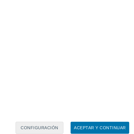
Calendario lunar
Lun
Mar
Mié
Jue
Vie
Sáb
Dom
7
8
9
10
11
12
13
14
15
16
17
18
19
20
CONFIGURACIÓN
ACEPTAR Y CONTINUAR