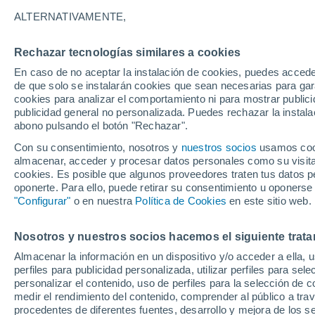
34°
ALTERNATIVAMENTE,
Rechazar tecnologías similares a cookies
UV
7 Alto
En caso de no aceptar la instalación de cookies, puedes accede
Sensación de 38°
FPS
15-25
de que solo se instalarán cookies que sean necesarias para garan
cookies para analizar el comportamiento ni para mostrar publici
publicidad general no personalizada. Puedes rechazar la instala
abono pulsando el botón "Rechazar".
Última hora
Aguanieve, heladas de hasta -3 °C y chubasc
Con su consentimiento, nosotros y
nuestros socios
usamos cooki
marcarán el fin de semana en la RM
almacenar, acceder y procesar datos personales como su visita e
cookies. Es posible que algunos proveedores traten tus datos pe
Tiempo 1 - 7 días
Actualidad
Mapa de lluvia
Satél
oponerte. Para ello, puede retirar su consentimiento u oponerse
"Configurar"
o en nuestra
Política de Cookies
en este sitio web.
Nosotros y nuestros socios hacemos el siguiente trata
Mañana
Domingo
Hoy
Almacenar la información en un dispositivo y/o acceder a ella, 
8 Ago
9 Ago
7 Ago
perfiles para publicidad personalizada, utilizar perfiles para sele
personalizar el contenido, uso de perfiles para la selección de c
medir el rendimiento del contenido, comprender al público a tra
procedentes de diferentes fuentes, desarrollo y mejora de los se
60%
80%
90%