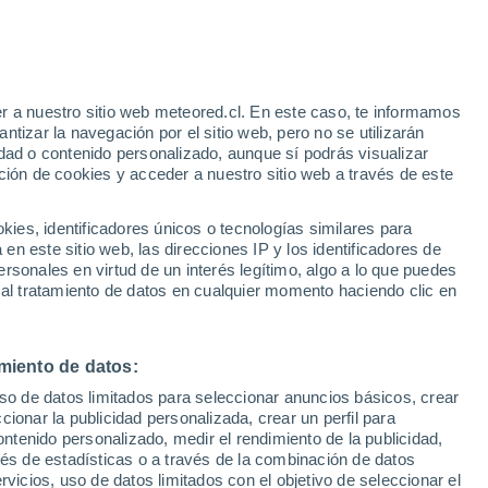
r a nuestro sitio web meteored.cl. En este caso, te informamos
tizar la navegación por el sitio web, pero no se utilizarán
dad o contenido personalizado, aunque sí podrás visualizar
ción de cookies y acceder a nuestro sitio web a través de este
os
es, identificadores únicos o tecnologías similares para
n este sitio web, las direcciones IP y los identificadores de
rsonales en virtud de un interés legítimo, algo a lo que puedes
ites
Modelos
 al tratamiento de datos en cualquier momento haciendo clic en
miento de datos:
Lunes
Martes
Miércoles
Jueves
uso de datos limitados para seleccionar anuncios básicos, crear
10 Ago
11 Ago
12 Ago
13 Ago
ccionar la publicidad personalizada, crear un perfil para
ontenido personalizado, medir el rendimiento de la publicidad,
vés de estadísticas o a través de la combinación de datos
rvicios, uso de datos limitados con el objetivo de seleccionar el
90%
90%
90%
80%