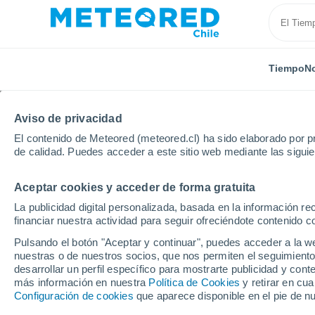
Tiempo
No
Aviso de privacidad
El contenido de Meteored (meteored.cl) ha sido elaborado por pr
de calidad. Puedes acceder a este sitio web mediante las sigui
Aceptar cookies y acceder de forma gratuita
Inicio
México
Estado de Quintana Roo
Nicolás 
La publicidad digital personalizada, basada en la información r
financiar nuestra actividad para seguir ofreciéndote contenido c
El Tiempo en Nicolás 
Pulsando el botón "Aceptar y continuar", puedes acceder a la w
nuestras o de nuestros socios, que nos permiten el seguimiento
15:10
Viernes
desarrollar un perfil específico para mostrarte publicidad y co
más información en nuestra
Política de Cookies
y retirar en cu
Configuración de cookies
que aparece disponible en el pie de n
Parcialmente nuboso