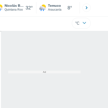
Nicolás Bravo
Temuco
Osorno
32°
8°
Quintana Roo
Araucanía
Los Lagos
°C