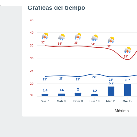
Gráficas del tiempo
45
40
35°
35°
34°
34°
35
33°
29°
30
25
24°
23°
23°
23°
23°
6.7
5.2
20
2
1.6
1.4
1.2
°C
Vie
7
Sáb
8
Dom
9
Lun
10
Mar
11
Mié
12
Máxima