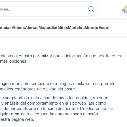
ticias
Vídeos
Alertas
Mapas
Satélites
Modelos
Mundo
Esquí
ofesionales para garantizar que la información que se ofrece es
entes opciones:
ecogida mediante cookies o tecnologías similares, nos permite
on altos estándares de calidad sin coste.
eb aceptando la instalación de todas las cookies, ya sean
 y análisis del comportamiento en el sitio web, así como
...
ntenido personalizado en función del mismo. Puedes consultar
alquier momento el consentimiento pulsando el botón
Por hora
uestra página web.
Calor Húmedo Sofocante en las
próximas horas