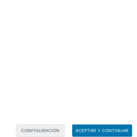
Calendario lunar
Lun
Mar
Mié
Jue
Vie
Sáb
Dom
7
8
9
10
11
12
13
14
15
16
17
18
19
20
CONFIGURACIÓN
ACEPTAR Y CONTINUAR