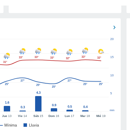
20
33°
15
33°
33°
33°
32°
32°
31°
10
27°
27°
25°
25°
25°
25°
25°
4.3
5
1.6
0.9
0.5
0.4
0.3
mm
Jue
13
Vie
14
Sáb
15
Dom
16
Lun
17
Mar
18
Mié
19
Mínima
Lluvia