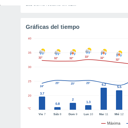
Luz diurna restante
5h 52m
Gráficas del tiempo
40
35
33°
32°
32°
32°
32°
32°
30
25
25°
25°
25°
6.2
24°
5.5
3.7
20
2
1.3
0.8
°C
Vie
7
Sáb
8
Dom
9
Lun
10
Mar
11
Mié
12
Máxima