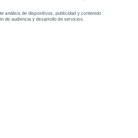
1.3 mm
6.2 mm
5.5 mm
1.6 mm
33°
/
25°
32°
/
24°
32°
/
24°
31°
/
25°
e análisis de dispositivos, publicidad y contenido
n de audiencia y desarrollo de servicios.
-
33
km/h
13
-
52
km/h
14
-
41
km/h
13
-
36
km/h
sto
Este
9 ¡Muy Alto!
15
-
34 km/h
FPS:
25-50
Este
7 Alto
15
-
36 km/h
FPS:
15-25
Este
4 Medio
14
-
32 km/h
FPS:
6-10
Este
2 Bajo
13
-
32 km/h
FPS:
no