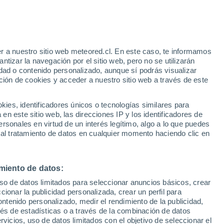
r a nuestro sitio web meteored.cl. En este caso, te informamos
tizar la navegación por el sitio web, pero no se utilizarán
dad o contenido personalizado, aunque sí podrás visualizar
ción de cookies y acceder a nuestro sitio web a través de este
os
es, identificadores únicos o tecnologías similares para
n este sitio web, las direcciones IP y los identificadores de
rsonales en virtud de un interés legítimo, algo a lo que puedes
ites
Modelos
 al tratamiento de datos en cualquier momento haciendo clic en
miento de datos:
Lunes
Martes
Miércoles
Jueves
uso de datos limitados para seleccionar anuncios básicos, crear
10 Ago
11 Ago
12 Ago
13 Ago
ccionar la publicidad personalizada, crear un perfil para
ontenido personalizado, medir el rendimiento de la publicidad,
vés de estadísticas o a través de la combinación de datos
rvicios, uso de datos limitados con el objetivo de seleccionar el
70%
90%
80%
70%