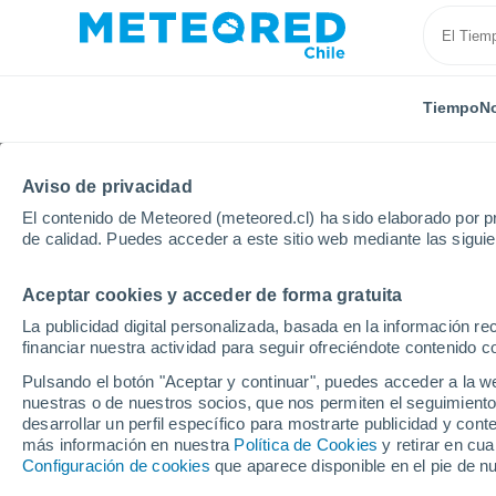
Tiempo
No
Aviso de privacidad
El contenido de Meteored (meteored.cl) ha sido elaborado por pr
de calidad. Puedes acceder a este sitio web mediante las sigui
Aceptar cookies y acceder de forma gratuita
Inicio
México
Estado de Quintana Roo
Tulum
La publicidad digital personalizada, basada en la información r
financiar nuestra actividad para seguir ofreciéndote contenido c
El Tiempo en Tulum
Pulsando el botón "Aceptar y continuar", puedes acceder a la w
nuestras o de nuestros socios, que nos permiten el seguimiento
13:55
Viernes
desarrollar un perfil específico para mostrarte publicidad y co
más información en nuestra
Política de Cookies
y retirar en cu
Configuración de cookies
que aparece disponible en el pie de n
Lluvia débil