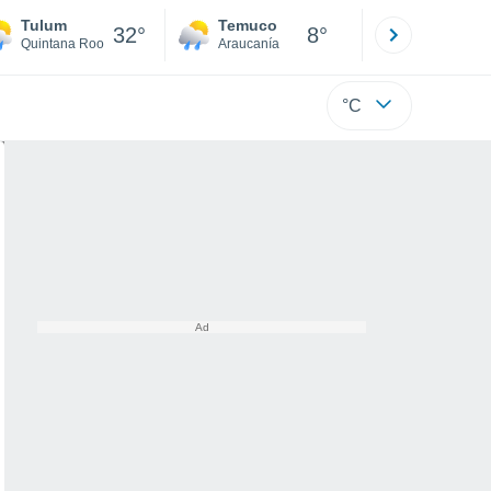
Tulum
Temuco
Osorno
32°
8°
Quintana Roo
Araucanía
Los Lagos
°C