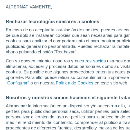
32°
ALTERNATIVAMENTE,
Rechazar tecnologías similares a cookies
40%
En caso de no aceptar la instalación de cookies, puedes accede
Sensación de 37°
0.1 mm
de que solo se instalarán cookies que sean necesarias para garan
cookies para analizar el comportamiento ni para mostrar publici
publicidad general no personalizada. Puedes rechazar la instala
abono pulsando el botón "Rechazar".
Última hora
Aguanieve, heladas de hasta -3 °C y chubasc
Con su consentimiento, nosotros y
nuestros socios
usamos cooki
marcarán el fin de semana en la RM
almacenar, acceder y procesar datos personales como su visita e
cookies. Es posible que algunos proveedores traten tus datos pe
Tiempo 1 - 7 días
Actualidad
Mapa de lluvia
Satél
oponerte. Para ello, puede retirar su consentimiento u oponerse
"Configurar"
o en nuestra
Política de Cookies
en este sitio web.
Nosotros y nuestros socios hacemos el siguiente trata
Mañana
Domingo
Hoy
Almacenar la información en un dispositivo y/o acceder a ella, 
8 Ago
9 Ago
7 Ago
perfiles para publicidad personalizada, utilizar perfiles para sele
personalizar el contenido, uso de perfiles para la selección de c
medir el rendimiento del contenido, comprender al público a tra
procedentes de diferentes fuentes, desarrollo y mejora de los se
50%
70%
80%