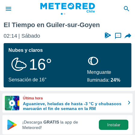
El Tiempo en Guiler-sur-Goyen
privacidad
02:14
Sábado
...
o de
eteored.cl)
borado por
Nubes y claros
es para
16°
ue la
 que se
e calidad.
Menguante
eder a este
Sensación de 16°
Iluminada:
24%
ediante las
opciones:
Última hora
ookies y
Aguanieve, heladas de hasta -3 °C y chubascos
e forma
marcarán el fin de semana en la RM
d digital
¡Descarga
GRATIS
la app de
Instalar
ada, basada
Meteored!
mación