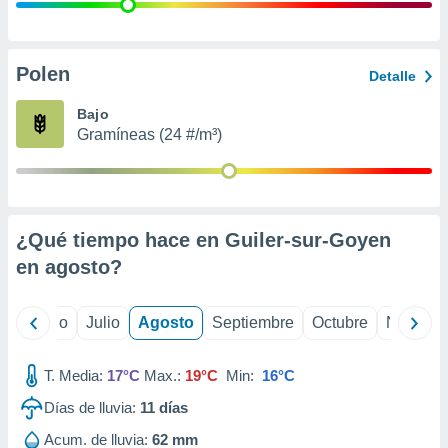
 seleccionar
o.
calización
precisa e
Polen
Detalle
ión mediante
Bajo
, publicidad
Gramíneas (24 #/m³)
dos,
 publicidad
,
ón de
¿Qué tiempo hace en Guiler-sur-Goyen
 desarrollo
s.
en
agosto
?
tros 1199
ios
yo
Junio
Julio
Agosto
Septiembre
Octubre
Noviemb
T. Media:
17°C
Max.:
19°C
Min:
16°C
Días de lluvia:
11
días
Acum. de lluvia:
62 mm