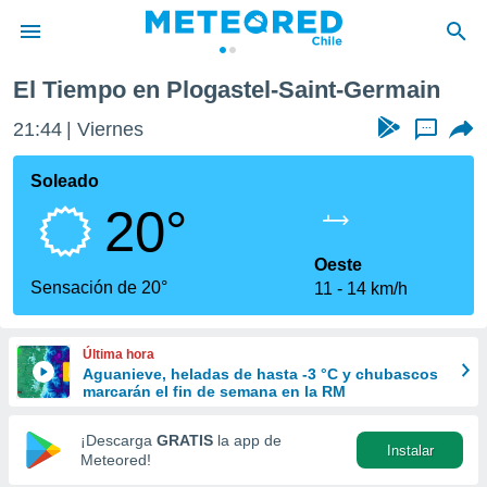
ain
El Tiempo en Plogastel-Saint-Germain
privacidad
21:44
Viernes
...
o de
eteored.cl)
borado por
Soleado
es para
20°
ue la
 que se
e calidad.
Oeste
eder a este
Sensación de 20°
11
14 km/h
ediante las
opciones:
Última hora
ookies y
Aguanieve, heladas de hasta -3 °C y chubascos
e forma
marcarán el fin de semana en la RM
d digital
¡Descarga
GRATIS
la app de
Instalar
ada, basada
Meteored!
mación