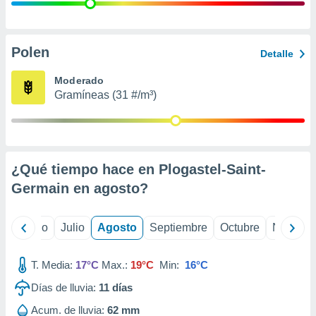
 seleccionar
o.
calización
precisa e
Polen
Detalle
ión mediante
Moderado
, publicidad
Gramíneas (31 #/m³)
dos,
 publicidad
,
ón de
¿Qué tiempo hace en Plogastel-Saint-
 desarrollo
s.
Germain en
agosto
?
tros 1199
ios
yo
Junio
Julio
Agosto
Septiembre
Octubre
Noviemb
T. Media:
17°C
Max.:
19°C
Min:
16°C
Días de lluvia:
11
días
Acum. de lluvia:
62 mm