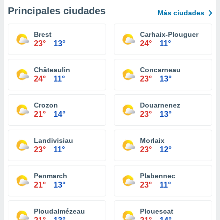
Principales ciudades
Más ciudades
Brest
Carhaix-Plouguer
23°
13°
24°
11°
Châteaulin
Concarneau
24°
11°
23°
13°
Crozon
Douarnenez
21°
14°
23°
13°
Landivisiau
Morlaix
23°
11°
23°
12°
Penmarch
Plabennec
21°
13°
23°
11°
Ploudalmézeau
Plouescat