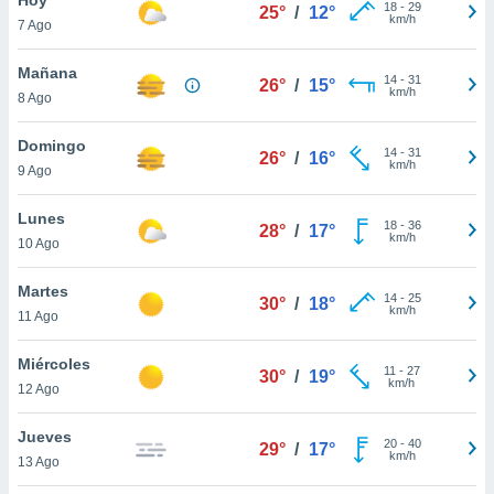
18
-
29
25°
/
12°
km/h
7 Ago
do en
 mismo.
sultar más
Mañana
14
-
31
26°
/
15°
 en nuestra
km/h
8 Ago
 Cookies
y
ualquier
Domingo
14
-
31
26°
/
16°
km/h
9 Ago
ento
 botón
ación de
Lunes
18
-
36
28°
/
17°
kies
km/h
10 Ago
 disponible
e nuestra
Martes
14
-
25
.
30°
/
18°
km/h
11 Ago
IVAMENTE,
Miércoles
11
-
27
30°
/
19°
km/h
12 Ago
as
 a cookies
Jueves
20
-
40
29°
/
17°
km/h
 no aceptar
13 Ago
ón de