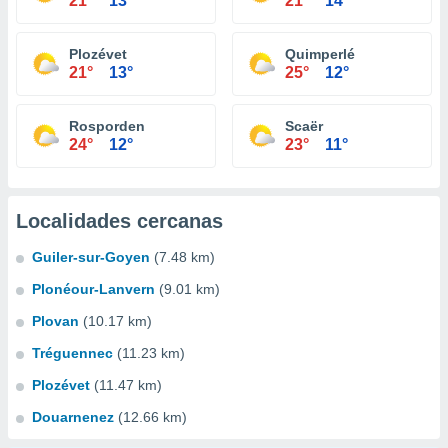
21°
13°
21°
14°
Plozévet
Quimperlé
21°
13°
25°
12°
Rosporden
Scaër
24°
12°
23°
11°
Localidades cercanas
Guiler-sur-Goyen
(7.48 km)
Plonéour-Lanvern
(9.01 km)
Plovan
(10.17 km)
Tréguennec
(11.23 km)
Plozévet
(11.47 km)
Douarnenez
(12.66 km)