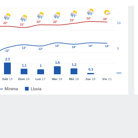
24°
24°
23°
22°
22°
10
22°
21°
14°
14°
14°
14°
13°
5
13°
12°
2.3
1.6
1.2
1.1
1
0.3
mm
Sáb
15
Dom
16
Lun
17
Mar
18
Mié
19
Jue
20
Vie
21
Mínima
Lluvia