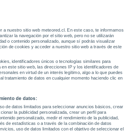
r a nuestro sitio web meteored.cl. En este caso, te informamos
tizar la navegación por el sitio web, pero no se utilizarán
dad o contenido personalizado, aunque sí podrás visualizar
ción de cookies y acceder a nuestro sitio web a través de este
ites
Modelos
es, identificadores únicos o tecnologías similares para
n este sitio web, las direcciones IP y los identificadores de
rsonales en virtud de un interés legítimo, algo a lo que puedes
 al tratamiento de datos en cualquier momento haciendo clic en
iércoles
Jueves
Viernes
Sábado
19 Ago
20 Ago
21 Ago
22 Ago
miento de datos:
uso de datos limitados para seleccionar anuncios básicos, crear
80%
60%
ccionar la publicidad personalizada, crear un perfil para
1.2 mm
0.3 mm
ontenido personalizado, medir el rendimiento de la publicidad,
23°
/
14°
24°
/
14°
24°
/
14°
25°
/
14°
vés de estadísticas o a través de la combinación de datos
rvicios, uso de datos limitados con el objetivo de seleccionar el