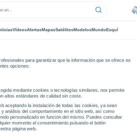
ticias
Vídeos
Alertas
Mapas
Satélites
Modelos
Mundo
Esquí
ofesionales para garantizar que la información que se ofrece es
entes opciones:
Próxima semana
ecogida mediante cookies o tecnologías similares, nos permite
on altos estándares de calidad sin coste.
t Dam próxima semana
eb aceptando la instalación de todas las cookies, ya sean
 y análisis del comportamiento en el sitio web, así como
...
ntenido personalizado en función del mismo. Puedes consultar
alquier momento el consentimiento pulsando el botón
Por hora
uestra página web.
Cielos cubiertos en las próximas
horas