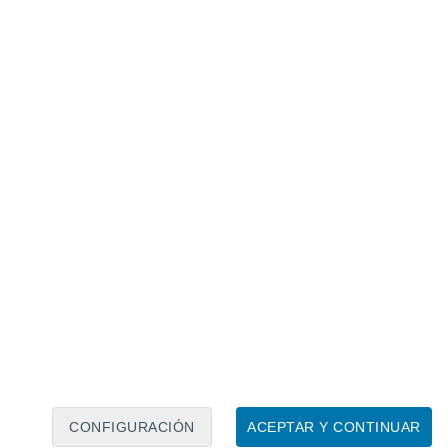
Calendario lunar
Lun
Mar
Mié
Jue
Vie
Sáb
Dom
9
10
11
12
13
14
15
16
17
18
19
20
21
22
CONFIGURACIÓN
ACEPTAR Y CONTINUAR
15