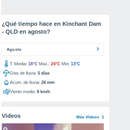
¿Qué tiempo hace en Kinchant Dam
- QLD en
agosto
?
Agosto
T. Media:
18°C
Max.:
24°C
Min:
13°C
Días de lluvia:
5
días
Acum. de lluvia:
26 mm
Viento medio:
8 km/h
Vídeos
Más Vídeos