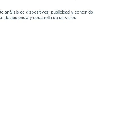
-
40
km/h
16
-
33
km/h
14
-
32
km/h
12
-
30
km/h
e análisis de dispositivos, publicidad y contenido
n de audiencia y desarrollo de servicios.
Sur
0 Bajo
6
-
23 km/h
FPS:
no
Sur
0 Bajo
7
-
14 km/h
FPS:
no
Sureste
2 Bajo
11
-
24 km/h
FPS:
no
Sureste
4 Medio
16
-
36 km/h
FPS:
6-10
Este
3 Medio
18
-
39 km/h
FPS:
6-10