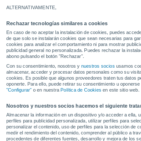
19°
ALTERNATIVAMENTE,
Rechazar tecnologías similares a cookies
30%
En caso de no aceptar la instalación de cookies, puedes accede
Sensación de 19°
0.2 mm
de que solo se instalarán cookies que sean necesarias para garan
cookies para analizar el comportamiento ni para mostrar publici
publicidad general no personalizada. Puedes rechazar la instala
abono pulsando el botón "Rechazar".
Tiempo 1 - 7 días
Actualidad
Mapa de lluvia
Satél
Con su consentimiento, nosotros y
nuestros socios
usamos cooki
almacenar, acceder y procesar datos personales como su visita e
cookies. Es posible que algunos proveedores traten tus datos pe
oponerte. Para ello, puede retirar su consentimiento u oponerse
Lunes
Martes
M
Domingo
"Configurar"
o en nuestra
Política de Cookies
en este sitio web.
17 Ago
18 Ago
16 Ago
Nosotros y nuestros socios hacemos el siguiente trata
Almacenar la información en un dispositivo y/o acceder a ella, 
80%
80%
80%
perfiles para publicidad personalizada, utilizar perfiles para sele
1 mm
1.6 mm
1.1 mm
personalizar el contenido, uso de perfiles para la selección de c
22°
/
13°
22°
/
14°
21°
/
13°
medir el rendimiento del contenido, comprender al público a tra
procedentes de diferentes fuentes, desarrollo y mejora de los se