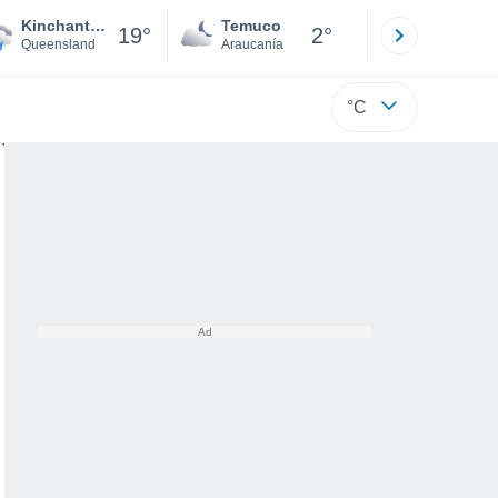
Kinchant Dam
Temuco
Osorno
19°
2°
Queensland
Araucanía
Los Lagos
°C