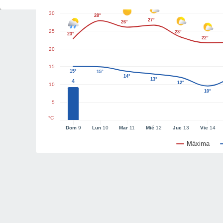
30
28°
27°
26°
25
23°
23°
22°
20
15
15°
15°
14°
13°
4
12°
10
10°
5
°C
Dom
9
Lun
10
Mar
11
Mié
12
Jue
13
Vie
14
Máxima