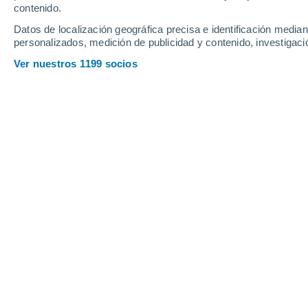
contenido.
20
-
42
km/h
20
-
45
km/h
19
18
-
40
km/h
Datos de localización geográfica precisa e identificación mediant
personalizados, medición de publicidad y contenido, investigació
Domingo, 16 de agosto
Ver nuestros 1199 socios
Nubes y claros
15°
01:00
Sensación T.
15°
Nubes y claros
15°
04:00
Sensación T.
15°
Nubes y claros
17°
07:00
Sensación T.
17°
Nubes y claros
19°
10:00
Sensación T.
19°
Lluvia débil
40%
20°
13:00
0.3 mm
Sensación T.
20°