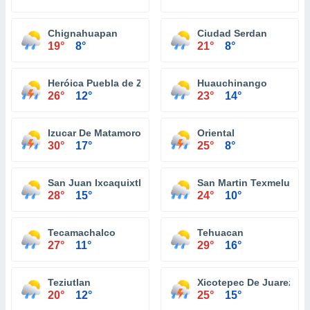
Chignahuapan
Ciudad Serdan
19°
8°
21°
8°
Heróica Puebla de Zaragoza
Huauchinango
26°
12°
23°
14°
Izucar De Matamoros
Oriental
30°
17°
25°
8°
San Juan Ixcaquixtla
San Martin Texmelucan
28°
15°
24°
10°
Tecamachalco
Tehuacan
27°
11°
29°
16°
Teziutlan
Xicotepec De Juarez
20°
12°
25°
15°