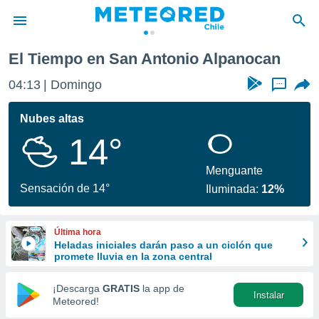
El Tiempo en San Antonio Alpanocan
privacidad
04:13
Domingo
...
o de
eteored.cl)
borado por
Nubes altas
es para
14°
ue la
 que se
e calidad.
Menguante
eder a este
Sensación de 14°
Iluminada:
12%
ediante las
opciones:
Última hora
ookies y
Heladas iniciales darán paso a un ciclón que
e forma
promete lluvia en la zona central
d digital
¡Descarga
GRATIS
la app de
Instalar
ada, basada
Meteored!
mación