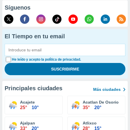
Síguenos
El Tiempo en tu email
He leído y acepto la política de privacidad.
Principales ciudades
Más ciudades
Acajete
Acatlan De Osorio
25°
10°
35°
20°
Ajalpan
Atlixco
33°
20°
28°
15°