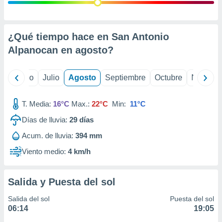
 seleccionar
o.
calización
precisa e
¿Qué tiempo hace en San Antonio
ión mediante
Alpanocan en
agosto
?
, publicidad
yo
Junio
Julio
Agosto
Septiembre
Octubre
Noviemb
dos,
 publicidad
,
T. Media:
16°C
Max.:
22°C
Min:
11°C
ón de
Días de lluvia:
29
días
 desarrollo
s.
Acum. de lluvia:
394 mm
tros 1199
Viento medio:
4 km/h
ios
Salida y Puesta del sol
Salida del sol
Puesta del sol
06:14
19:05