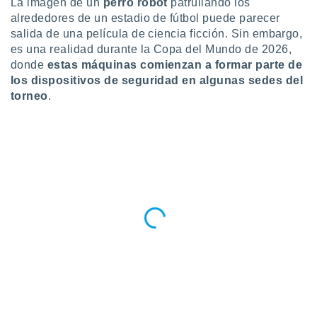
La imagen de un
perro robot
patrullando los
alrededores de un estadio de fútbol puede parecer
do en
 mismo.
salida de una película de ciencia ficción. Sin embargo,
sultar más
es una realidad durante la Copa del Mundo de 2026,
 en nuestra
donde
estas máquinas comienzan a formar parte de
 Cookies
y
los dispositivos de seguridad en algunas sedes del
ualquier
torneo
.
ento
 botón
ación de
kies
 disponible
e nuestra
.
IVAMENTE,
as
 a cookies
 no aceptar
ón de