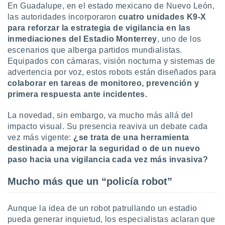
uedes
En Guadalupe, en el estado mexicano de Nuevo León,
uestro sitio
las autoridades incorporaron
cuatro unidades K9-X
ed.cl. En
para reforzar la estrategia de vigilancia en las
te
inmediaciones del Estadio Monterrey
, uno de los
 de que
escenarios que alberga partidos mundialistas.
talarán
e sean
Equipados con cámaras, visión nocturna y sistemas de
para
advertencia por voz, estos robots están diseñados para
a
colaborar en tareas de monitoreo, prevención y
por el sitio
primera respuesta ante incidentes.
o se
cookies para
La novedad, sin embargo, va mucho más allá del
impacto visual. Su presencia reaviva un debate cada
nto ni para
licidad o
vez más vigente:
¿se trata de una herramienta
destinada a mejorar la seguridad o de un nuevo
ado, aunque
paso hacia una vigilancia cada vez más invasiva?
sualizar
general no
Mucho más que un “policía robot”
ada. Puedes
 instalación
y acceder a
Aunque la idea de un robot patrullando un estadio
io web a
pueda generar inquietud, los especialistas aclaran que
ste abono