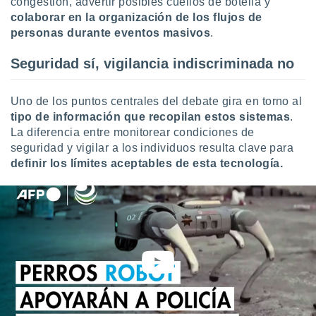
congestión, advertir posibles cuellos de botella y
idad
colaborar en la organización de los flujos de
a, utilizar
personas durante eventos masivos
.
a
 la
Seguridad sí, vigilancia indiscriminada no
da, crear un
personalizar
Uno de los puntos centrales del debate gira en torno al
o, uso de
a la
tipo de información que recopilan estos sistemas
.
e contenido
La diferencia entre monitorear condiciones de
do, medir el
seguridad y vigilar a los individuos resulta clave para
 de la
definir los límites aceptables de esta tecnología.
medir el
 del
 comprender
 través de
s o a través
nación de
edentes de
fuentes,
y mejora de
os, uso de
ados con el