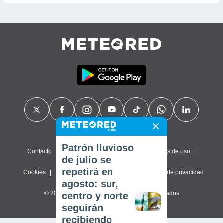
Patrón lluvioso
Contacto
Sobre nosotros
FAQ
Términos de uso
de julio se
repetirá en
Cookies
Política de privacidad
Configuración de privacidad
agosto: sur,
© 2026 Meteored. Todos los derechos reservados
centro y norte
seguirán
recibiendo