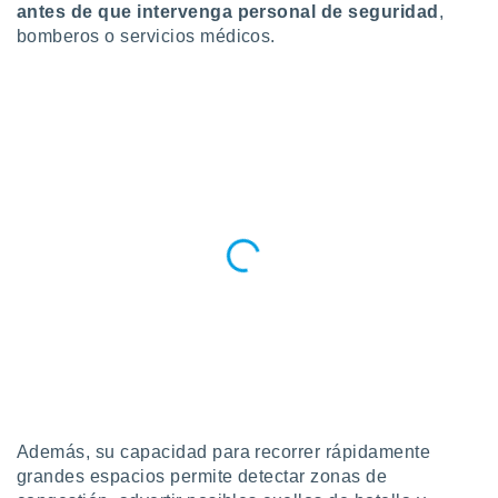
antes de que intervenga personal de seguridad
,
ento u
bomberos o servicios médicos.
 de datos
er momento
ic en
o en
 Cookies
en
eb.
y
socios
el
to de
la
 en un
 y/o acceder
 de datos
ara
Además, su capacidad para recorrer rápidamente
 anuncios
grandes espacios permite detectar zonas de
ar perfiles