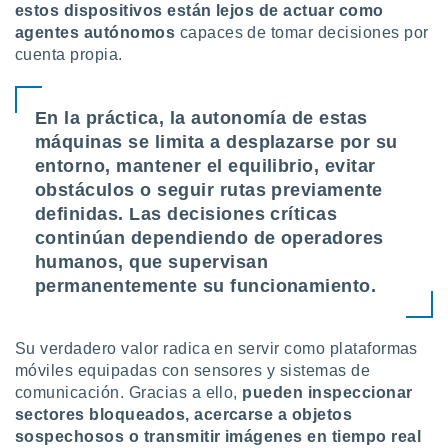
estos dispositivos están lejos de actuar como
 botón
agentes autónomos
capaces de tomar decisiones por
.
cuenta propia.
nto,
En la práctica, la autonomía de estas
cios
kies,
máquinas se limita a desplazarse por su
ores únicos
entorno, mantener el equilibrio, evitar
as similares
obstáculos o seguir rutas previamente
nar,
definidas. Las decisiones críticas
rocesar
onales como
continúan dependiendo de operadores
 este sitio
humanos, que supervisan
recciones IP
permanentemente su funcionamiento.
ficadores de
 posible
s
Su verdadero valor radica en servir como plataformas
 traten tus
nales en
móviles equipadas con sensores y sistemas de
 interés
comunicación. Gracias a ello,
pueden inspeccionar
go a lo que
sectores bloqueados, acercarse a objetos
nerte. Para
sospechosos o transmitir imágenes en tiempo real
retirar su