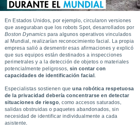
 seleccionar
o.
calización
En Estados Unidos, por ejemplo, circularon versiones
precisa e
que aseguraban que los robots Spot, desarrollados por
ión mediante
Boston Dynamics
para algunos operativos vinculados
, publicidad
al Mundial, realizarían reconocimiento facial. La propia
empresa salió a desmentir esas afirmaciones y explicó
dos,
que sus equipos están destinados a inspecciones
 publicidad
perimetrales y a la detección de objetos o materiales
,
potencialmente peligrosos,
sin contar con
ón de
capacidades de identificación facial
.
 desarrollo
s.
Especialistas sostienen que
una robótica respetuosa
tros 1199
de la privacidad debería concentrarse en detectar
ios
situaciones de riesgo
, como accesos saturados,
salidas obstruidas o paquetes abandonados, sin
necesidad de identificar individualmente a cada
asistente.