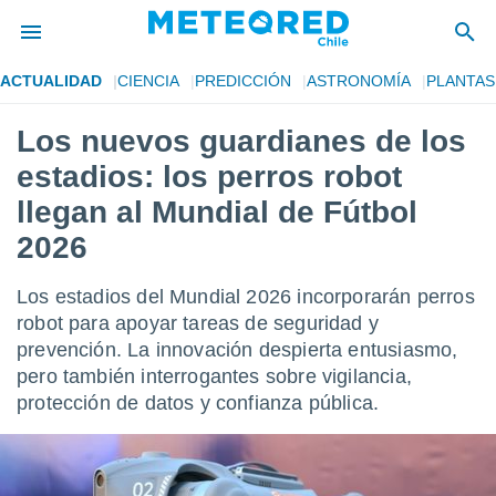
ACTUALIDAD
CIENCIA
PREDICCIÓN
ASTRONOMÍA
PLANTAS
privacidad
Los nuevos guardianes de los
o de
eteored.cl)
estadios: los perros robot
borado por
es para
llegan al Mundial de Fútbol
ue la
2026
 que se
e calidad.
eder a este
Los estadios del Mundial 2026 incorporarán perros
ediante las
robot para apoyar tareas de seguridad y
opciones:
prevención. La innovación despierta entusiasmo,
ookies y
pero también interrogantes sobre vigilancia,
e forma
protección de datos y confianza pública.
d digital
ada, basada
mación