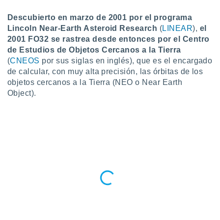
do en
Descubierto en marzo de 2001 por el programa
 mismo.
Lincoln Near-Earth Asteroid Research
(
LINEAR
),
el
sultar más
2001 FO32 se rastrea desde entonces por el Centro
 en nuestra
de Estudios de Objetos Cercanos a la Tierra
 Cookies
y
ualquier
(
CNEOS
por sus siglas en inglés), que es el encargado
de calcular, con muy alta precisión, las órbitas de los
ento
objetos cercanos a la Tierra (NEO o Near Earth
 botón
Object).
ación de
kies
 disponible
e nuestra
.
IVAMENTE,
as
 a cookies
 no aceptar
ón de