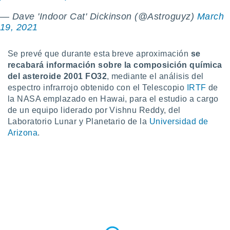
idad
— Dave 'Indoor Cat' Dickinson (@Astroguyz)
March
a, utilizar
a
19, 2021
 la
Se prevé que durante esta breve aproximación
se
da, crear un
recabará información sobre la composición química
personalizar
o, uso de
del asteroide 2001 FO32
, mediante el análisis del
a la
espectro infrarrojo obtenido con el Telescopio
IRTF
de
e contenido
la NASA emplazado en Hawai, para el estudio a cargo
do, medir el
de un equipo liderado por Vishnu Reddy, del
 de la
Laboratorio Lunar y Planetario de la
Universidad de
medir el
Arizona
.
 del
 comprender
 través de
s o a través
nación de
edentes de
fuentes,
y mejora de
os, uso de
ados con el