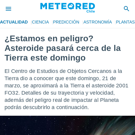
ACTUALIDAD
CIENCIA
PREDICCIÓN
ASTRONOMÍA
PLANTAS
privacidad
¿Estamos en peligro?
o de
eteored.cl)
Asteroide pasará cerca de la
borado por
es para
Tierra este domingo
ue la
 que se
El Centro de Estudios de Objetos Cercanos a la
e calidad.
eder a este
Tierra dio a conocer que este domingo, 21 de
ediante las
marzo, se aproximará a la Tierra el asteroide 2001
opciones:
FO32. Detalles de su trayectoria y velocidad,
además del peligro real de impactar al Planeta
ookies y
e forma
podrás descubrirlo a continuación.
d digital
ada, basada
mación