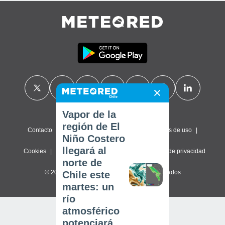
Vapor de la
región de El
Contacto
Sobre nosotros
FAQ
Términos de uso
Niño Costero
llegará al
Cookies
Política de privacidad
Configuración de privacidad
norte de
© 2026 Meteored. Todos los derechos reservados
Chile este
martes: un
río
atmosférico
potenciará