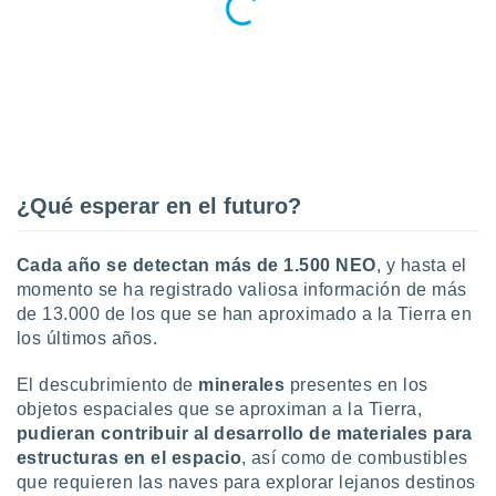
 seleccionar
o.
calización
precisa e
ión mediante
, publicidad
dos,
¿Qué esperar en el futuro?
 publicidad
,
ón de
Cada año se detectan más de 1.500 NEO
, y hasta el
 desarrollo
s.
momento se ha registrado valiosa información de más
de 13.000 de los que se han aproximado a la Tierra en
tros 1199
los últimos años.
ios
El descubrimiento de
minerales
presentes en los
objetos espaciales que se aproximan a la Tierra,
pudieran contribuir al desarrollo de materiales para
estructuras en el espacio
, así como de combustibles
que requieren las naves para explorar lejanos destinos