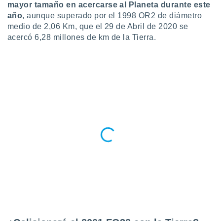
mayor tamaño en acercarse al Planeta durante este
 botón
año
, aunque superado por el 1998 OR2 de diámetro
.
medio de 2,06 Km, que el 29 de Abril de 2020 se
acercó 6,28 millones de km de la Tierra.
nto,
cios
kies,
ores únicos
as similares
nar,
rocesar
onales como
 este sitio
recciones IP
ficadores de
 posible
s
 traten tus
nales en
 interés
go a lo que
nerte. Para
retirar su