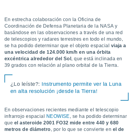
uedes
uestro sitio
ed.cl. En
te
En estrecha colaboración con la Oficina de
 de que
Coordinación de Defensa Planetaria de la NASA y
talarán
basándose en las observaciones a través de una red
e sean
de telescopios y radares terrestres en todo el mundo,
para
se ha podido determinar que el objeto espacial
viaja a
a
una velocidad de 124.000 km/h en una órbita
por el sitio
o se
excéntrica alrededor del Sol
, que está inclinada en
cookies para
39 grados con relación al plano orbital de la Tierra.
nto ni para
licidad o
¿Lo leíste?:
Instrumento permite ver la Luna
en alta resolución ¡desde la Tierra!
ado, aunque
sualizar
general no
ada. Puedes
En observaciones recientes mediante el telescopio
 instalación
infrarrojo espacial
NEOWISE
, se ha podido determinar
y acceder a
que
el asteroide 2001 FO32 mide entre 440 y 680
io web a
metros de diámetro
, por lo que se convierte en
el de
ste abono