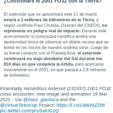
¿Colisionará el 2001 FO32 con la Tierra?
ento u
 de datos
El asteroide que se aproximará este 21 de marzo
er momento
estará a 2 millones de kilómetros de la Tierra
, y
ic en
según confirma Paul Chodas, Director del CNEOS,
no
o en
representa un peligro real de impacto
. Durante este
acercamiento la comunidad científica tendrá una
 Cookies
en
oportunidad única de observar un objeto rocoso que se
eb.
formó en los inicios de nuestro sistema solar. Luego de
y
su breve contacto con el Planeta Azul,
el asteroide
socios
continuará su viaje alrededor del Sol durante los
el
810 días
en que completa la órbita
, para acercarse
nuevamente en el 2052, en que pasará a 2,8 millones
to de
de kilómetros.
la
 en un
Potentially Hazardous Asteroid (231937) 2001 FO32
 y/o acceder
close encounter: new image and animation 19 Mar.
 de datos
2021 - Via
@masi_gianluca
and the
ara
@VirtualTelescop
Project:
https://t.co/Llb6INZZb5
 anuncios
pic.twitter.com/prU5aKlGzQ
ar perfiles