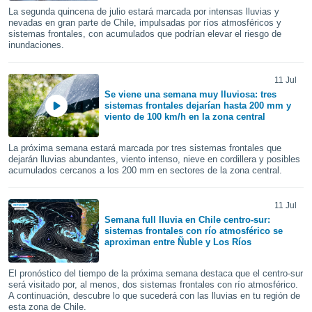
 botón
La segunda quincena de julio estará marcada por intensas lluvias y
.
nevadas en gran parte de Chile, impulsadas por ríos atmosféricos y
sistemas frontales, con acumulados que podrían elevar el riesgo de
inundaciones.
nto,
11 Jul
cios
Se viene una semana muy lluviosa: tres
kies,
sistemas frontales dejarían hasta 200 mm y
ores únicos
viento de 100 km/h en la zona central
as similares
nar,
La próxima semana estará marcada por tres sistemas frontales que
rocesar
dejarán lluvias abundantes, viento intenso, nieve en cordillera y posibles
onales como
acumulados cercanos a los 200 mm en sectores de la zona central.
 este sitio
recciones IP
ficadores de
11 Jul
 posible
Semana full lluvia en Chile centro-sur:
s
sistemas frontales con río atmosférico se
aproximan entre Ñuble y Los Ríos
 traten tus
nales en
 interés
El pronóstico del tiempo de la próxima semana destaca que el centro-sur
go a lo que
será visitado por, al menos, dos sistemas frontales con río atmosférico.
nerte. Para
A continuación, descubre lo que sucederá con las lluvias en tu región de
esta zona de Chile.
retirar su