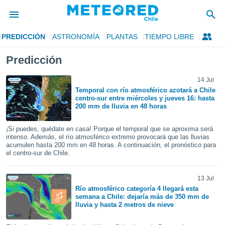
PREDICCIÓN
ASTRONOMÍA
PLANTAS
TIEMPO LIBRE
privacidad
Predicción
o de
eteored.cl)
borado por
14 Jul
es para
Temporal con río atmosférico azotará a Chile
centro-sur entre miércoles y jueves 16: hasta
ue la
200 mm de lluvia en 48 horas
 que se
e calidad.
eder a este
¡Si puedes, quédate en casa! Porque el temporal que se aproxima será
intenso. Además, el río atmosférico extremo provocará que las lluvias
ediante las
acumulen hasta 200 mm en 48 horas. A continuación, el pronóstico para
opciones:
el centro-sur de Chile.
ookies y
e forma
13 Jul
Río atmosférico categoría 4 llegará esta
semana a Chile: dejaría más de 350 mm de
d digital
lluvia y hasta 2 metros de nieve
ada, basada
mación