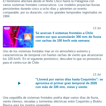
El fenómeno afectará desde el Norte Chico hasta la Patagonia con
ediante
varios sistemas frontales consecutivos. Los modelos proyectan lluvias
ecnologías
persistentes durante cinco a ocho días y advierten un evento
nos permite
comparable, por su duración, con los grandes temporales registrados en
estra
1984.
ara seguir
e contenido
stándares
13 Jul
ACEPTAR
sin coste.
Se acercan 4 sistemas frontales a Chile
Y
centro-sur que acumularán 300 mm de lluvia
CONTINUAR
 botón
con rachas de 100 km/h esta semana
continuar",
der a la
CONFIGURACIÓN
Uno de los sistemas frontales trae un río atmosférico extremo y
ndo la
características de temporal con fuertes rachas de viento que alcanzarían
 de todas
los 100 km/h. En el siguiente pronóstico, descubre lo que se pronostica
, ya sean
para el centro-sur de Chile.
de nuestros
 nos
13 Jul
“Lloverá por varios días hasta Coquimbo”: se
 y análisis
aproxima el primer gran temporal de 2026
tamiento en
con más de 100 mm, nieve y viento
b, así como
un perfil
Una seguidilla de sistemas frontales podría dejar varios días de lluvia,
para
viento intenso, nevadas y tormentas eléctricas entre Coquimbo y Biobío.
ublicidad y
Revisa aquí los montos esperados.