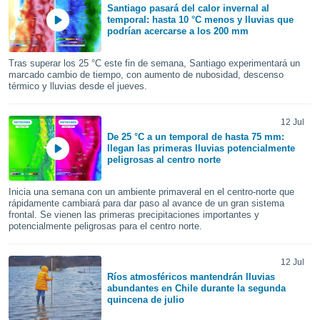
uedes
Santiago pasará del calor invernal al
uestro sitio
temporal: hasta 10 °C menos y lluvias que
ed.cl. En
podrían acercarse a los 200 mm
te
 de que
Tras superar los 25 °C este fin de semana, Santiago experimentará un
talarán
marcado cambio de tiempo, con aumento de nubosidad, descenso
e sean
térmico y lluvias desde el jueves.
para
a
12 Jul
por el sitio
De 25 °C a un temporal de hasta 75 mm:
o se
llegan las primeras lluvias potencialmente
cookies para
peligrosas al centro norte
nto ni para
Inicia una semana con un ambiente primaveral en el centro-norte que
licidad o
rápidamente cambiará para dar paso al avance de un gran sistema
frontal. Se vienen las primeras precipitaciones importantes y
ado, aunque
potencialmente peligrosas para el centro norte.
sualizar
general no
ada. Puedes
12 Jul
 instalación
Ríos atmosféricos mantendrán lluvias
abundantes en Chile durante la segunda
y acceder a
quincena de julio
io web a
ste abono