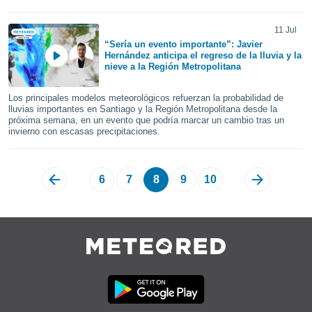
ento u
11 Jul
 de datos
“Sería un evento importante”: Javier
er momento
Hernández anticipa el regreso de la lluvia y la
ic en
nieve a la Región Metropolitana
o en
Los principales modelos meteorológicos refuerzan la probabilidad de
 Cookies
en
lluvias importantes en Santiago y la Región Metropolitana desde la
eb.
próxima semana, en un evento que podría marcar un cambio tras un
invierno con escasas precipitaciones.
y
socios
el
6
7
8
9
10
to de
la
 en un
 y/o acceder
 de datos
ara
 anuncios
ar perfiles