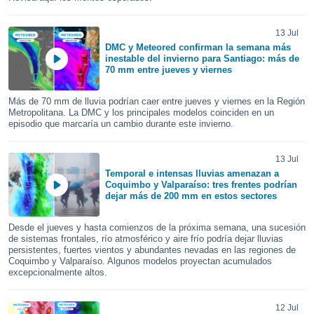
do en
 mismo.
13 Jul
sultar más
DMC y Meteored confirman la semana más
 en nuestra
inestable del invierno para Santiago: más de
70 mm entre jueves y viernes
 Cookies
y
ualquier
Más de 70 mm de lluvia podrían caer entre jueves y viernes en la Región
ento
Metropolitana. La DMC y los principales modelos coinciden en un
episodio que marcaría un cambio durante este invierno.
 botón
ación de
kies
13 Jul
 disponible
Temporal e intensas lluvias amenazan a
e nuestra
Coquimbo y Valparaíso: tres frentes podrían
.
dejar más de 200 mm en estos sectores
IVAMENTE,
Desde el jueves y hasta comienzos de la próxima semana, una sucesión
de sistemas frontales, río atmosférico y aire frío podría dejar lluvias
persistentes, fuertes vientos y abundantes nevadas en las regiones de
as
Coquimbo y Valparaíso. Algunos modelos proyectan acumulados
 a cookies
excepcionalmente altos.
 no aceptar
ón de
12 Jul