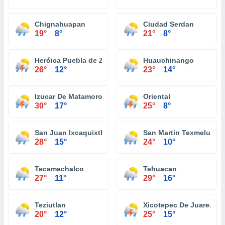
Chignahuapan
Ciudad Serdan
19°
8°
21°
8°
Heróica Puebla de Zaragoza
Huauchinango
26°
12°
23°
14°
Izucar De Matamoros
Oriental
30°
17°
25°
8°
San Juan Ixcaquixtla
San Martin Texmelucan
28°
15°
24°
10°
Tecamachalco
Tehuacan
27°
11°
29°
16°
Teziutlan
Xicotepec De Juarez
20°
12°
25°
15°