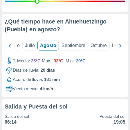
 seleccionar
o.
calización
precisa e
¿Qué tiempo hace en Ahuehuetzingo
ión mediante
(Puebla) en
agosto
?
, publicidad
yo
Junio
Julio
Agosto
Septiembre
Octubre
Noviemb
dos,
 publicidad
,
T. Media:
25°C
Max.:
32°C
Min:
20°C
ón de
Días de lluvia:
20
días
 desarrollo
s.
Acum. de lluvia:
181 mm
tros 1199
Viento medio:
4 km/h
ios
Salida y Puesta del sol
Salida del sol
Puesta del sol
06:14
19:05