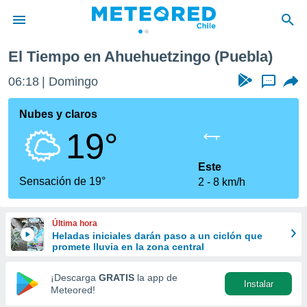
El Tiempo en Ahuehuetzingo (Puebla)
privacidad
06:18
Domingo
...
o de
eteored.cl)
borado por
Nubes y claros
es para
19°
ue la
 que se
e calidad.
Este
eder a este
Sensación de 19°
2
8 km/h
ediante las
opciones:
Última hora
ookies y
Heladas iniciales darán paso a un ciclón que
e forma
promete lluvia en la zona central
d digital
¡Descarga
GRATIS
la app de
Instalar
ada, basada
Meteored!
mación