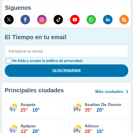
Síguenos
El Tiempo en tu email
He leído y acepto la política de privacidad.
Principales ciudades
Más ciudades
Acajete
Acatlan De Osorio
25°
10°
35°
20°
Ajalpan
Atlixco
33°
20°
28°
15°