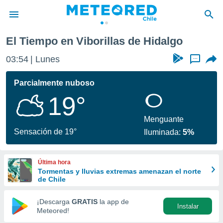
El Tiempo en Viborillas de Hidalgo
privacidad
03:54
Lunes
...
o de
eteored.cl)
borado por
Parcialmente nuboso
es para
19°
ue la
 que se
e calidad.
Menguante
eder a este
Sensación de 19°
Iluminada:
5%
ediante las
opciones:
Última hora
ookies y
Tormentas y lluvias extremas amenazan el norte
e forma
de Chile
d digital
¡Descarga
GRATIS
la app de
Instalar
ada, basada
Meteored!
mación