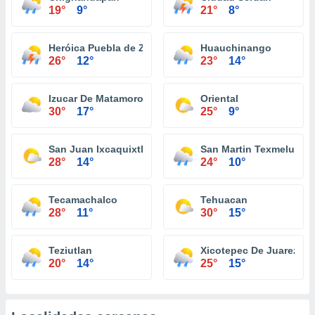
19°
9°
21°
8°
Heróica Puebla de Zaragoza
Huauchinango
26°
12°
23°
14°
Izucar De Matamoros
Oriental
30°
17°
25°
9°
San Juan Ixcaquixtla
San Martin Texmelucan
28°
14°
24°
10°
Tecamachalco
Tehuacan
28°
11°
30°
15°
Teziutlan
Xicotepec De Juarez
20°
14°
25°
15°