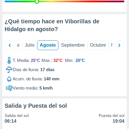
 seleccionar
o.
calización
precisa e
¿Qué tiempo hace en Viborillas de
ión mediante
Hidalgo en
agosto
?
, publicidad
yo
Junio
Julio
Agosto
Septiembre
Octubre
Noviemb
dos,
 publicidad
,
T. Media:
25°C
Max.:
32°C
Min:
20°C
ón de
Días de lluvia:
17
días
 desarrollo
s.
Acum. de lluvia:
140 mm
tros 1199
Viento medio:
5 km/h
ios
Salida y Puesta del sol
Salida del sol
Puesta del sol
06:14
19:04