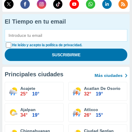
El Tiempo en tu email
He leído y acepto la política de privacidad.
Principales ciudades
Más ciudades
Acajete
Acatlan De Osorio
25°
10°
32°
19°
Ajalpan
Atlixco
34°
19°
26°
15°
Chignahuapan
Ciudad Serdan