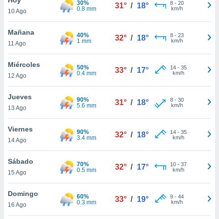
30%
8
-
20
31°
/
18°
0.8 mm
km/h
10 Ago
do en
 mismo.
sultar más
Mañana
40%
8
-
23
32°
/
18°
 en nuestra
1 mm
km/h
11 Ago
 Cookies
y
ualquier
Miércoles
50%
14
-
35
33°
/
17°
0.4 mm
km/h
12 Ago
ento
 botón
ación de
Jueves
90%
8
-
30
31°
/
18°
kies
5.6 mm
km/h
13 Ago
 disponible
e nuestra
Viernes
90%
14
-
35
.
32°
/
18°
3.4 mm
km/h
14 Ago
IVAMENTE,
Sábado
70%
10
-
37
32°
/
17°
0.5 mm
km/h
15 Ago
as
 a cookies
Domingo
60%
9
-
44
33°
/
19°
0.3 mm
km/h
 no aceptar
16 Ago
ón de