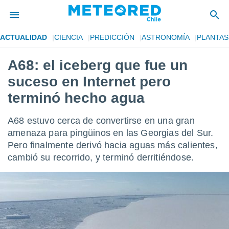
ACTUALIDAD
CIENCIA
PREDICCIÓN
ASTRONOMÍA
PLANTAS
privacidad
A68: el iceberg que fue un
o de
eteored.cl)
suceso en Internet pero
borado por
es para
terminó hecho agua
ue la
 que se
A68 estuvo cerca de convertirse en una gran
e calidad.
eder a este
amenaza para pingüinos en las Georgias del Sur.
ediante las
Pero finalmente derivó hacia aguas más calientes,
opciones:
cambió su recorrido, y terminó derritiéndose.
ookies y
e forma
d digital
ada, basada
mación