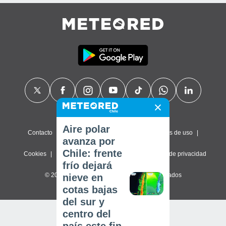
Aire polar
Contacto
Sobre nosotros
FAQ
Términos de uso
avanza por
Chile: frente
Cookies
Política de privacidad
Configuración de privacidad
frío dejará
© 2026 Meteored. Todos los derechos reservados
nieve en
cotas bajas
del sur y
centro del