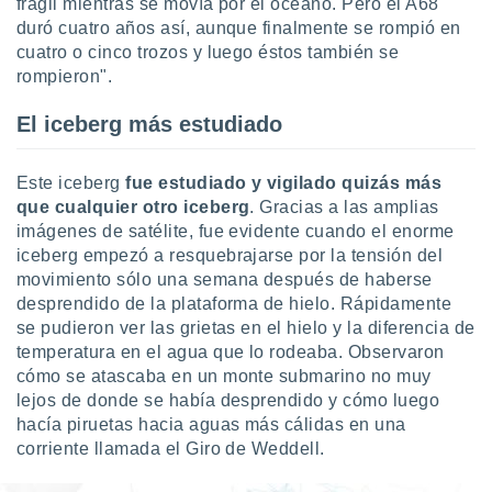
 seleccionar
frágil mientras se movía por el océano. Pero el A68
o.
duró cuatro años así, aunque finalmente se rompió en
cuatro o cinco trozos y luego éstos también se
calización
rompieron".
precisa e
ión mediante
El iceberg más estudiado
, publicidad
dos,
Este iceberg
fue estudiado y vigilado quizás más
 publicidad
que cualquier otro iceberg
. Gracias a las amplias
,
imágenes de satélite, fue evidente cuando el enorme
ón de
iceberg empezó a resquebrajarse por la tensión del
 desarrollo
movimiento sólo una semana después de haberse
s.
desprendido de la plataforma de hielo. Rápidamente
tros 1199
se pudieron ver las grietas en el hielo y la diferencia de
ios
temperatura en el agua que lo rodeaba. Observaron
cómo se atascaba en un monte submarino no muy
lejos de donde se había desprendido y cómo luego
hacía piruetas hacia aguas más cálidas en una
corriente llamada el Giro de Weddell.