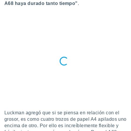
A68 haya durado tanto tiempo"
.
idad
a, utilizar
a
 la
da, crear un
personalizar
o, uso de
a la
e contenido
do, medir el
 de la
medir el
 del
 comprender
 través de
s o a través
nación de
edentes de
fuentes,
Luckman agregó que si se piensa en relación con el
y mejora de
grosor, es como cuatro trozos de papel A4 apilados uno
os, uso de
encima de otro. Por ello es increíblemente flexible y
ados con el