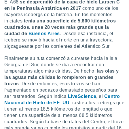
uedes
El A68
se desprendió de la capa de hielo Larsen C
uestro sitio
en la Península Antártica en 2017
como uno de los
ed.cl. En
mayores icebergs de la historia. En los momentos
te
iniciales
t
enía una superficie de 5.800 kilómetros
 de que
cuadrados, unas 28 veces más grande que la
talarán
ciudad de
Buenos Aires
. Desde esa instancia, el
e sean
iceberg se movió hacia el norte en una trayectoria
para
a
zigzagueante por las corrientes del Atlántico Sur.
por el sitio
o se
Finalmente su ruta comenzó a curvarse hacia la isla
cookies para
Georgia del Sur, donde se iba a encontrar con
temperaturas algo más cálidas. De hecho,
las olas y
nto ni para
las aguas más cálidas lo rompieron en grandes
licidad o
trozos
. Desde entonces, esos trozos se han
ado, aunque
fragmentado en pedazos demasiado pequeños para
sualizar
ser rastreados. Según indica
LiveScience
, el
Centro
general no
Nacional de Hielo de EE. UU.
rastrea los icebergs que
ada. Puedes
tienen al menos 18,5 kilómetros de longitud o que
 instalación
tienen una superficie de al menos 68,5 kilómetros
y acceder a
cuadrados. Según la base de datos del Centro, el trozo
io web a
ste abono
más grande ya no cumple los requisitos a partir del 16