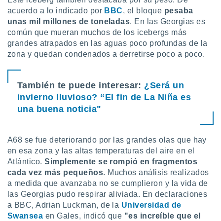
ento u
acuerdo a lo indicado por
BBC
, el bloque
pesaba
unas mil millones de toneladas
. En las Georgias es
 de datos
común que mueran muchos de los icebergs más
er momento
grandes atrapados en las aguas poco profundas de la
ic en
zona y quedan condenados a derretirse poco a poco.
o en
 Cookies
en
eb.
También te puede interesar:
¿Será un
invierno lluvioso? “El fin de La Niña es
y
una buena noticia"
socios
el
to de
A68 se fue deteriorando por las grandes olas que hay
en esa zona y las altas temperaturas del aire en el
Atlántico.
Simplemente se rompió en fragmentos
la
 en un
cada vez más pequeños
. Muchos análisis realizados
 y/o acceder
a medida que avanzaba no se cumplieron y la vida de
 de datos
las Georgias pudo respirar aliviada. En declaraciones
ara
a BBC, Adrian Luckman, de la
Universidad de
 anuncios
Swansea
en Gales, indicó que
"es increíble que el
ar perfiles