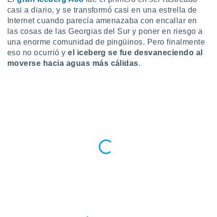
casi a diario, y se transformó casi en una estrella de
do en
Internet cuando parecía amenazaba con encallar en
 mismo.
sultar más
las cosas de las Georgias del Sur y poner en riesgo a
 en nuestra
una enorme comunidad de pingüinos. Pero finalmente
 Cookies
y
eso no ocurrió y
el iceberg se fue desvaneciendo al
ualquier
moverse hacia aguas más cálidas
.
ento
 botón
ación de
kies
 disponible
e nuestra
.
IVAMENTE,
as
 a cookies
 no aceptar
ón de