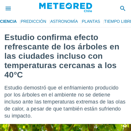
CIENCIA
PREDICCIÓN
ASTRONOMÍA
PLANTAS
TIEMPO LIBR
privacidad
Estudio confirma efecto
o de
eteored.cl)
refrescante de los árboles en
borado por
es para
las ciudades incluso con
ue la
temperaturas cercanas a los
 que se
e calidad.
40°C
eder a este
ediante las
opciones:
Estudio demostró que el enfriamiento producido
por los árboles en el ambiente no se detiene
ookies y
incluso ante las temperaturas extremas de las olas
e forma
de calor, a pesar de que también están sufriendo
su impacto.
d digital
ada, basada
mación