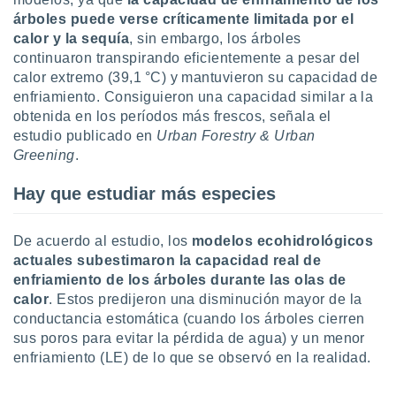
 seleccionar
o.
árboles puede verse críticamente limitada por el
calor y la sequía
, sin embargo, los árboles
calización
continuaron transpirando eficientemente a pesar del
precisa e
calor extremo (39,1 °C) y mantuvieron su capacidad de
ión mediante
enfriamiento. Consiguieron una capacidad similar a la
, publicidad
obtenida en los períodos más frescos, señala el
estudio publicado en
Urban Forestry & Urban
dos,
Greening
.
 publicidad
,
Hay que estudiar más especies
ón de
 desarrollo
s.
De acuerdo al estudio, los
modelos ecohidrológicos
tros 1199
actuales subestimaron la capacidad real de
ios
enfriamiento de los árboles durante las olas de
calor
. Estos predijeron una disminución mayor de la
conductancia estomática (cuando los árboles cierren
sus poros para evitar la pérdida de agua) y un menor
enfriamiento (LE) de lo que se observó en la realidad.