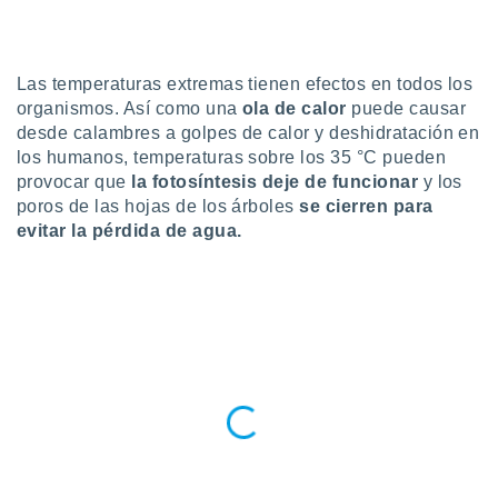
do en
 mismo.
sultar más
Las temperaturas extremas tienen efectos en todos los
 en nuestra
organismos. Así como una
ola de calor
puede causar
 Cookies
y
desde calambres a golpes de calor y deshidratación en
ualquier
los humanos, temperaturas sobre los 35 °C pueden
ento
provocar que
la fotosíntesis deje de funcionar
y los
 botón
poros de las hojas de los árboles
se cierren para
ación de
evitar la pérdida de agua.
kies
 disponible
e nuestra
.
IVAMENTE,
as
 a cookies
 no aceptar
ón de