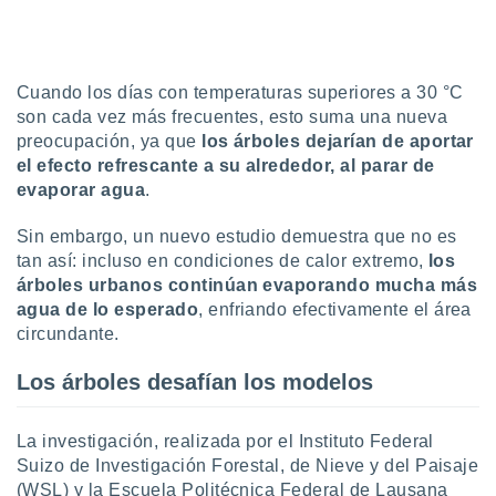
uedes
uestro sitio
ed.cl. En
te
 de que
Cuando los días con temperaturas superiores a 30 °C
talarán
son cada vez más frecuentes, esto suma una nueva
e sean
preocupación, ya que
los árboles dejarían de aportar
para
el efecto refrescante a su alrededor, al parar de
a
evaporar agua
.
por el sitio
o se
Sin embargo, un nuevo estudio demuestra que no es
cookies para
tan así: incluso en condiciones de calor extremo,
los
nto ni para
árboles urbanos continúan evaporando mucha más
licidad o
agua de lo esperado
, enfriando efectivamente el área
circundante.
ado, aunque
sualizar
Los árboles desafían los modelos
general no
ada. Puedes
 instalación
La investigación, realizada por el Instituto Federal
y acceder a
Suizo de Investigación Forestal, de Nieve y del Paisaje
io web a
(WSL) y la Escuela Politécnica Federal de Lausana
ste abono