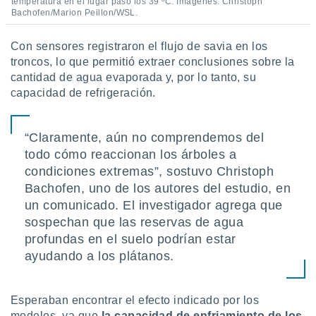
temperatura en el lugar pasó los 39 ºC. Imágenes: Christoph
idad
Bachofen/Marion Peillon/WSL.
a, utilizar
a
Con sensores registraron el flujo de savia en los
 la
troncos, lo que permitió extraer conclusiones sobre la
da, crear un
cantidad de agua evaporada y, por lo tanto, su
personalizar
capacidad de refrigeración.
o, uso de
a la
e contenido
“Claramente, aún no comprendemos del
do, medir el
todo cómo reaccionan los árboles a
 de la
medir el
condiciones extremas”, sostuvo Christoph
 del
Bachofen, uno de los autores del estudio, en
 comprender
un comunicado. El investigador agrega que
 través de
sospechan que las reservas de agua
s o a través
nación de
profundas en el suelo podrían estar
edentes de
ayudando a los plátanos.
fuentes,
y mejora de
os, uso de
Esperaban encontrar el efecto indicado por los
ados con el
modelos, ya que
la capacidad de enfriamiento de los