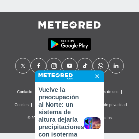
Vuelve la
Contacto
Sobre nosotros
FAQ
Términos de uso
preocupación
al Norte: un
Cookies
Política de privacidad
Configuración de privacidad
sistema de
© 2026 Meteored. Todos los derechos reservados
altura dejaría
precipitaciones
con isoterma