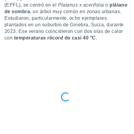
 botón
(EPFL), se centró en el
Platanus x acerifolia
o
plátano
.
de sombra
, un árbol muy común en zonas urbanas.
Estudiaron, particularmente, ocho ejemplares
plantados en un suburbio de Ginebra, Suiza, durante
nto,
2023. Ese verano coincidieron con dos olas de calor
cios
con
temperaturas récord de casi 40 °C
.
kies,
ores únicos
as similares
nar,
rocesar
onales como
 este sitio
recciones IP
ficadores de
 posible
s
 traten tus
nales en
 interés
go a lo que
nerte. Para
retirar su