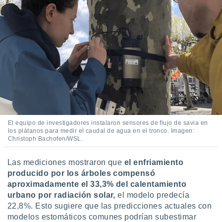
El equipo de investigadores instalaron sensores de flujo de savia en
los plátanos para medir el caudal de agua en el tronco. Imagen:
Christoph Bachofen/WSL.
Las mediciones mostraron que
el enfriamiento
producido por los árboles compensó
aproximadamente el 33,3% del calentamiento
urbano por radiación solar,
el modelo predecía
22,8%. Esto sugiere que las predicciones actuales con
modelos estomáticos comunes podrían subestimar