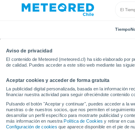
Tiempo
No
TODAS
ACTUALIDAD
CIENCIA
PREDICCIÓN
ASTR
Aviso de privacidad
El contenido de Meteored (meteored.cl) ha sido elaborado por pr
de calidad. Puedes acceder a este sitio web mediante las sigui
Aceptar cookies y acceder de forma gratuita
La publicidad digital personalizada, basada en la información r
financiar nuestra actividad para seguir ofreciéndote contenido c
Inicio
Noticias
Ciencia
NASA graba conmovedor 
Pulsando el botón "Aceptar y continuar", puedes acceder a la w
nuestras o de nuestros socios, que nos permiten el seguimiento
desarrollar un perfil específico para mostrarte publicidad y co
NASA graba conmovedo
más información en nuestra
Política de Cookies
y retirar en cu
Configuración de cookies
que aparece disponible en el pie de n
agujero negro en Pers