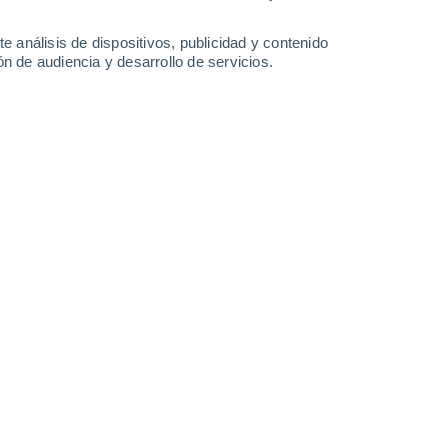
e análisis de dispositivos, publicidad y contenido
n de audiencia y desarrollo de servicios.
u frecuencia original en hasta 288 cuatrillones de veces.
5/2022 19:11
4 min
 en el centro del cúmulo de galaxias de
nido.
Esto se debe a que astrónomos y
nal de Aeronáutica y el Espacio (
NASA
)
as ondas de presión, enviadas por el
gas caliente de este cúmulo de galaxias.