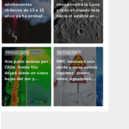
adolescentes
choca contra la Luna
chilenos de 13 a 15
y todo el mundo mira
años ya ha probado
hacia el satélite en
un vapeador
busca del cráter
PREDICCIÓN
ACTUALIDAD
Aire polar avanza por
DMC mantiene una
Chile: frente frío
alerta y once avisos
dejará nieve en cotas
vigentes: viento,
bajas del sur y
nieve, aguanieve,
centro del país este
tormentas y heladas
fin de semana
afectarán a Chile