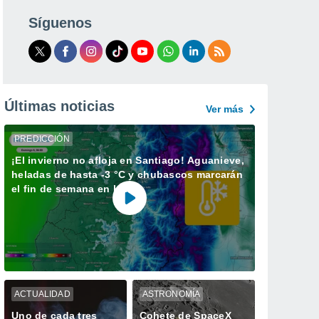
Síguenos
Últimas noticias
Ver más
PREDICCIÓN
¡El invierno no afloja en Santiago! Aguanieve,
heladas de hasta -3 °C y chubascos marcarán
el fin de semana en la RM
ACTUALIDAD
ASTRONOMÍA
Uno de cada tres
Cohete de SpaceX