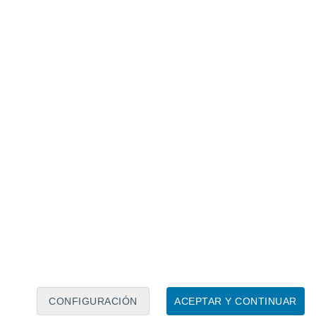
ño agudo": así se escucha el sonido de
grabado por la NASA
eo
,
las ondas sonoras, previamente
on extraídas y audibles
¡por primera vez! Y
do se extrajeron en direcciones radiales,
o, las señales se resintetizaron en el
las en 57 y 58 octavas por encima de su
escuchan 144 cuatrillones y 288
ecuencia original.
La exploración similar a
 le permite
escuchar las ondas emitidas
ero negro
CONFIGURACIÓN
ACEPTAR Y CONTINUAR