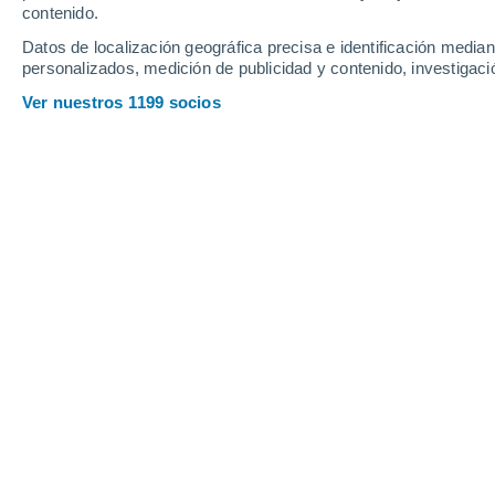
contenido.
Datos de localización geográfica precisa e identificación mediant
personalizados, medición de publicidad y contenido, investigació
Ver nuestros 1199 socios
Para lograr escuchar este sonido, hubo que incrementar s
Reina Campos Caba
11/0
Desde el año 2003,
el agujero negro
Perseo se ha relacionado con el so
astrónomas de la Administración Nacio
de
Estados Unidos
descubrieron que l
agujero negro,
causaron ondas en el 