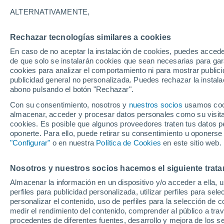
ALTERNATIVAMENTE,
¿Se puede escuchar el sonido en el e
que si es posible. Descubre a qué se 
Rechazar tecnologías similares a cookies
la NASA.
En caso de no aceptar la instalación de cookies, puedes accede
de que solo se instalarán cookies que sean necesarias para garan
cookies para analizar el comportamiento ni para mostrar publici
publicidad general no personalizada. Puedes rechazar la instala
abono pulsando el botón "Rechazar".
Con su consentimiento, nosotros y
nuestros socios
usamos cooki
almacenar, acceder y procesar datos personales como su visita e
cookies. Es posible que algunos proveedores traten tus datos pe
oponerte. Para ello, puede retirar su consentimiento u oponerse
"Configurar"
o en nuestra
Política de Cookies
en este sitio web.
Nosotros y nuestros socios hacemos el siguiente trata
Almacenar la información en un dispositivo y/o acceder a ella, 
perfiles para publicidad personalizada, utilizar perfiles para sele
personalizar el contenido, uso de perfiles para la selección de c
medir el rendimiento del contenido, comprender al público a tra
procedentes de diferentes fuentes, desarrollo y mejora de los se