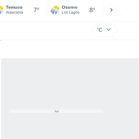
Temuco
Osorno
Puerto
7°
8°
Araucanía
Los Lagos
Los Lagos
°C