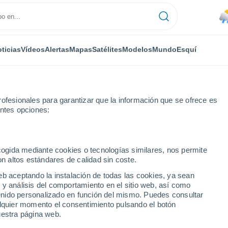
ticias
Vídeos
Alertas
Mapas
Satélites
Modelos
Mundo
Esquí
ONOMÍA
PLANTAS
TIEMPO LIBRE
ofesionales para garantizar que la información que se ofrece es
entes opciones:
ecogida mediante cookies o tecnologías similares, nos permite
on altos estándares de calidad sin coste.
sonido emitido por agujero negro en Perseo
eb aceptando la instalación de todas las cookies, ya sean
 y análisis del comportamiento en el sitio web, así como
ntenido personalizado en función del mismo. Puedes consultar
r sonido emitido por
alquier momento el consentimiento pulsando el botón
uestra página web.
eo