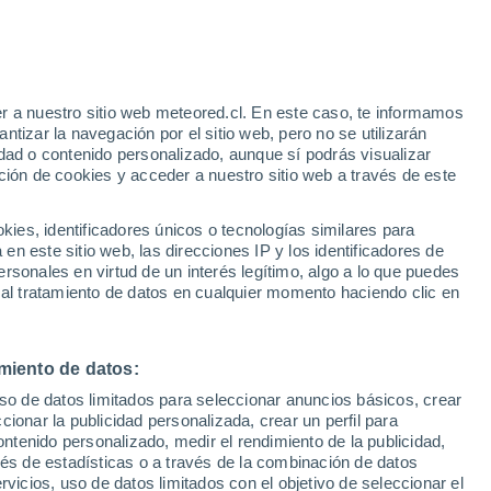
spacio? Un agujero negro nos responde
debe ello y cómo es su "voz" captada por
r a nuestro sitio web meteored.cl. En este caso, te informamos
tizar la navegación por el sitio web, pero no se utilizarán
dad o contenido personalizado, aunque sí podrás visualizar
ción de cookies y acceder a nuestro sitio web a través de este
es, identificadores únicos o tecnologías similares para
n este sitio web, las direcciones IP y los identificadores de
rsonales en virtud de un interés legítimo, algo a lo que puedes
 al tratamiento de datos en cualquier momento haciendo clic en
miento de datos:
uso de datos limitados para seleccionar anuncios básicos, crear
ccionar la publicidad personalizada, crear un perfil para
ontenido personalizado, medir el rendimiento de la publicidad,
vés de estadísticas o a través de la combinación de datos
rvicios, uso de datos limitados con el objetivo de seleccionar el