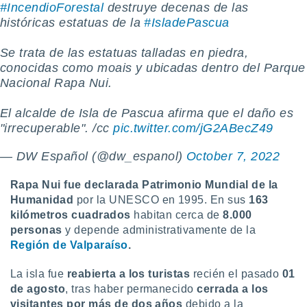
#IncendioForestal
destruye decenas de las
idad
históricas estatuas de la
#IsladePascua
a, utilizar
a
 la
Se trata de las estatuas talladas en piedra,
conocidas como moais y ubicadas dentro del Parque
da, crear un
Nacional Rapa Nui.
personalizar
o, uso de
El alcalde de Isla de Pascua afirma que el daño es
a la
e contenido
"irrecuperable". /cc
pic.twitter.com/jG2ABecZ49
do, medir el
 de la
— DW Español (@dw_espanol)
October 7, 2022
medir el
 del
Rapa Nui fue declarada Patrimonio Mundial de la
 comprender
Humanidad
por la UNESCO en 1995. En sus
163
 través de
kilómetros cuadrados
habitan cerca de
8.000
s o a través
personas
y depende administrativamente de la
nación de
edentes de
Región de Valparaíso
.
fuentes,
y mejora de
La isla fue
reabierta a los turistas
recién el pasado
0
1
os, uso de
de agosto
, tras haber permanecido
cerrada a los
ados con el
visitantes por más de dos años
debido a la