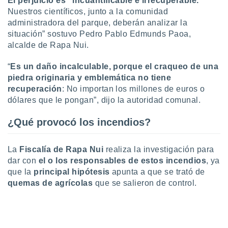
El perjuicio es “incuantificable e irrecuperable.
 botón
Nuestros científicos, junto a la comunidad
.
administradora del parque, deberán analizar la
situación” sostuvo Pedro Pablo Edmunds Paoa,
nto,
alcalde de Rapa Nui.
cios
“
Es un daño incalculable, porque el craqueo de una
kies,
piedra originaria y emblemática no tiene
ores únicos
recuperación
: No importan los millones de euros o
as similares
dólares que le pongan”, dijo la autoridad comunal.
nar,
rocesar
onales como
¿Qué provocó los incendios?
 este sitio
recciones IP
ficadores de
La
Fiscalía de Rapa Nui
realiza la investigación para
 posible
dar con
el o los responsables de estos incendios
, ya
s
que la
principal hipótesis
apunta a que se trató de
 traten tus
quemas de agrícolas
que se salieron de control.
nales en
 interés
go a lo que
nerte. Para
retirar su