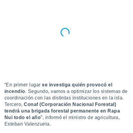
ento u
 de datos
er momento
ic en
o en
 Cookies
en
eb.
y
socios
el
to de
“En primer lugar
se investiga quién provocó el
incendio
. Segundo, vamos a optimizar los sistemas de
la
coordinación con las distintas instituciones en la isla.
 en un
Tercero,
Conaf (Corporación Nacional Forestal)
 y/o acceder
tendrá una brigada forestal permanente en Rapa
 de datos
Nui todo el año
”, informó el ministro de agricultura,
ara
Esteban Valenzuela.
 anuncios
ar perfiles