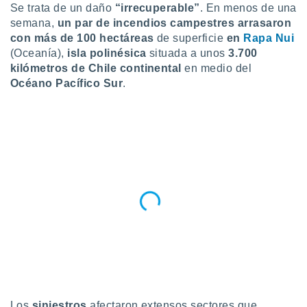
Se trata de un daño
“irrecuperable”
. En menos de una
do en
semana,
un par de incendios campestres arrasaron
 mismo.
con más de 100 hectáreas
de superficie
en
Rapa Nui
sultar más
(Oceanía),
isla polinésica
situada a unos
3.700
 en nuestra
kilómetros de Chile continental
en medio del
 Cookies
y
ualquier
Océano Pacífico Sur
.
ento
 botón
ación de
kies
 disponible
e nuestra
.
IVAMENTE,
as
 a cookies
 no aceptar
ón de
Los
siniestros
afectaron extensos sectores que