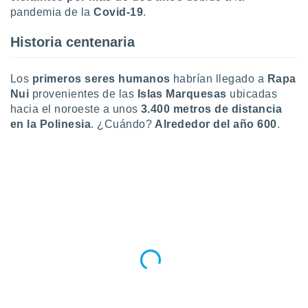
 seleccionar
pandemia de la
Covid-19
.
o.
calización
Historia centenaria
precisa e
ión mediante
Los
primeros seres humanos
habrían llegado a
Rapa
, publicidad
Nui
provenientes de las
Islas Marquesas
ubicadas
hacia el noroeste a unos
3.400 metros de distancia
dos,
en la Polinesia
. ¿Cuándo?
Alrededor del año 600
.
 publicidad
,
ón de
 desarrollo
s.
tros 1199
ios