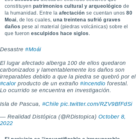
uedes
constituyen
patrimonios cultural y arqueológico
de
uestro sitio
la humanidad. Entre la
afectación
se cuentan unos
80
ed.cl. En
te
Moai
, de los cuales,
una treintena sufrió graves
 de que
daños
pese al material (piedras volcánicas) sobre el
talarán
que fueron
esculpidos hace siglos
.
e sean
para
Desastre
#Moái
a
por el sitio
o se
El lugar afectado alberga 100 de ellos quedaron
cookies para
carbonizados y lamentablemente los daños son
irreparables debido a que la piedra se quebró por el
nto ni para
#calor
producto de un extraño
#incendio
forestal.
licidad o
Lo ocurrido se encuentra en investigación.
ado, aunque
sualizar
Isla de Pascua,
#Chile
pic.twitter.com/RZV9BfFdSi
general no
ada. Puedes
— Realidad Distópica (@RDistopica)
October 8,
 instalación
2022
y acceder a
io web a
ste abono