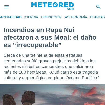
ACTUALIDAD
CIENCIA
PREDICCIÓN
ASTRONOMÍA
PLANTAS
privacidad
Incendios en Rapa Nui
o de
eteored.cl)
afectaron a sus Moai: el daño
borado por
es para
es “irrecuperable”
ue la
 que se
Cerca de una treintena de estas estatuas
e calidad.
eder a este
centenarias sufrió graves perjuicios debido a los
ediante las
recientes siniestros campestres que calcinaron
opciones:
más de 100 hectáreas. ¿Qué causó esta tragedia
cultural y arqueológica en pleno Océano Pacífico?
ookies y
e forma
d digital
ada, basada
mación