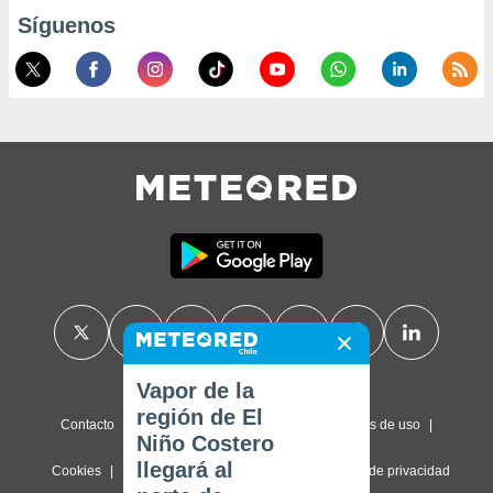
Síguenos
Vapor de la
región de El
Contacto
Sobre nosotros
FAQ
Términos de uso
Niño Costero
llegará al
Cookies
Política de privacidad
Configuración de privacidad