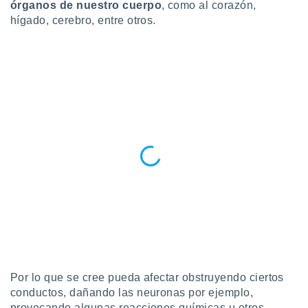
órganos de nuestro cuerpo
, como al corazón,
 botón
hígado, cerebro, entre otros.
.
nto,
cios
kies,
ores únicos
as similares
nar,
rocesar
onales como
 este sitio
recciones IP
ficadores de
 posible
s
 traten tus
nales en
 interés
Por lo que se cree pueda afectar obstruyendo ciertos
go a lo que
nerte. Para
conductos, dañando las neuronas por ejemplo,
retirar su
provocando algunas reacciones químicas u otros