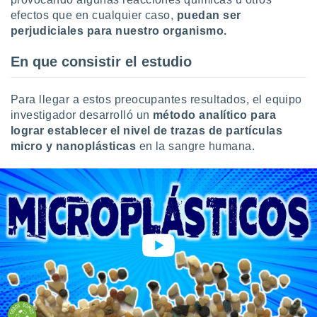
ento u
efectos que en cualquier caso,
puedan ser
perjudiciales para nuestro organismo.
 de datos
er momento
En que consistir el estudio
ic en
o en
Para llegar a estos preocupantes resultados, el equipo
 Cookies
en
investigador desarrolló un
método analítico para
eb.
lograr establecer el nivel de trazas de partículas
y
micro y nanoplásticas
en la sangre humana.
socios
el
to de
la
 en un
 y/o acceder
 de datos
ara
 anuncios
ar perfiles