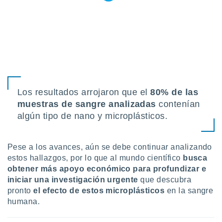
 seleccionar
o.
calización
precisa e
ión mediante
, publicidad
dos,
Los resultados arrojaron que el
80% de las
 publicidad
,
muestras de sangre analizadas
contenían
ón de
algún tipo de nano y microplásticos.
 desarrollo
s.
tros 1199
Pese a los avances, aún se debe continuar analizando
ios
estos hallazgos, por lo que al mundo científico
busca
obtener más apoyo económico para profundizar e
iniciar una investigación urgente
que descubra
pronto
el efecto de estos microplásticos
en la sangre
humana.