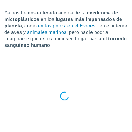
do en
Ya nos hemos enterado acerca de la
existencia de
 mismo.
sultar más
microplásticos
en los
lugares más impensados del
 en nuestra
planeta
, como
en los polos
,
en el Everest
, en el interior
 Cookies
y
de aves y
animales marinos
; pero nadie podría
ualquier
imaginarse que estos pudiesen llegar hasta
el torrente
sanguíneo humano
.
ento
 botón
ación de
kies
 disponible
e nuestra
.
IVAMENTE,
as
 a cookies
 no aceptar
ón de