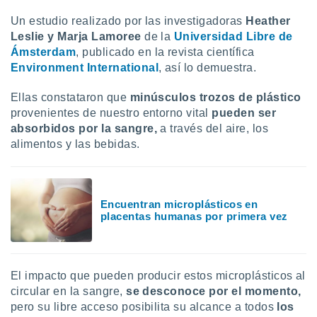
uedes
uestro sitio
Un estudio realizado por las investigadoras
Heather
ed.cl. En
Leslie y Marja Lamoree
de la
Universidad Libre de
te
Ámsterdam
, publicado en la revista científica
 de que
Environment International
, así lo demuestra.
talarán
e sean
Ellas constataron que
minúsculos trozos de plástico
para
a
provenientes de nuestro entorno vital
pueden ser
por el sitio
absorbidos por la sangre,
a través del aire, los
o se
alimentos y las bebidas.
cookies para
nto ni para
licidad o
Encuentran microplásticos en
placentas humanas por primera vez
ado, aunque
sualizar
general no
ada. Puedes
 instalación
El impacto que pueden producir estos microplásticos al
y acceder a
circular en la sangre,
se desconoce por el momento,
io web a
pero su libre acceso posibilita su alcance a todos
los
ste abono