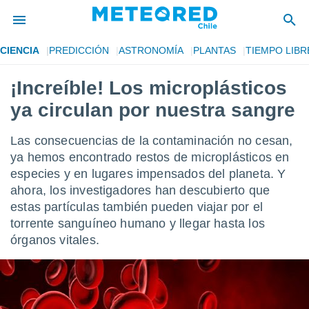
CIENCIA
PREDICCIÓN
ASTRONOMÍA
PLANTAS
TIEMPO LIBR
privacidad
¡Increíble! Los microplásticos
o de
eteored.cl)
ya circulan por nuestra sangre
borado por
es para
ue la
Las consecuencias de la contaminación no cesan,
 que se
ya hemos encontrado restos de microplásticos en
e calidad.
especies y en lugares impensados del planeta. Y
eder a este
ediante las
ahora, los investigadores han descubierto que
opciones:
estas partículas también pueden viajar por el
torrente sanguíneo humano y llegar hasta los
ookies y
órganos vitales.
e forma
d digital
ada, basada
mación