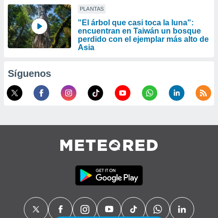
PLANTAS
"El árbol que casi toca la luna":
encuentran en Taiwán un bosque
perdido con el ejemplar más alto de
Asia
Síguenos