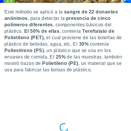
idad
a, utilizar
Este método se aplicó a la
sangre de 22 donantes
a
anónimos
, para detectar la
presencia de cinco
 la
polímeros diferentes
, componentes básicos del
plástico.
El 50% de ellas
, contenía
Tereftalato de
da, crear un
personalizar
Polietileno (PET),
el cual proviene de las botellas de
o, uso de
plástico de bebidas, agua, etc. El
30%
contenía
a la
Poliestireno (PS)
, un plástico que se usa en los
e contenido
envases de comida. El
25%
de las muestras, también
do, medir el
mostró trazas de
Polietileno (PE)
, un material que se
 de la
usa para fabricar las bolsas de plástico.
medir el
 del
 comprender
 través de
s o a través
nación de
edentes de
fuentes,
y mejora de
os, uso de
ados con el