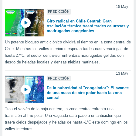
 botón
15 May
.
PREDICCIÓN
Giro radical en Chile Central: Gran
nto,
oscilación térmica traerá tardes calurosas y
madrugadas congelantes
cios
Un potente bloqueo anticiclónico dividirá el tiempo en la zona central de
kies,
ores únicos
Chile. Mientras los valles interiores esperan tardes casi veraniegas de
as similares
hasta 27°C, el sector centro-sur enfrentará madrugadas gélidas con
nar,
riesgo de heladas locales y densas nieblas matinales.
rocesar
onales como
13 May
 este sitio
PREDICCIÓN
recciones IP
De la nubosidad al "congelador": El avance
ficadores de
de una masa de aire polar hacia la zona
 posible
central
s
 traten tus
Tras el vaivén de la baja costera, la zona central enfrenta una
nales en
transición al frío polar. Una vaguada dará paso a un anticiclón que
 interés
traerá cielos despejados y heladas de hasta -1°C este domingo en los
go a lo que
nerte. Para
valles interiores.
retirar su