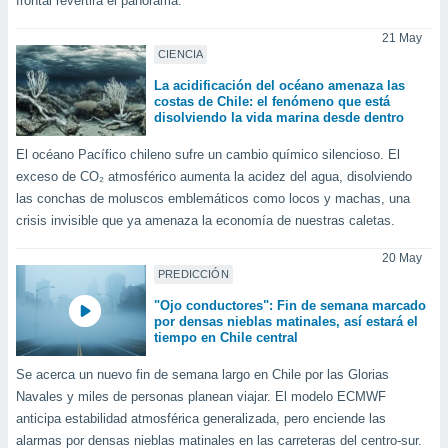
frontal revertirá el panorama.
do en
21 May
 mismo.
CIENCIA
sultar más
 en nuestra
La acidificación del océano amenaza las
 Cookies
y
costas de Chile: el fenómeno que está
disolviendo la vida marina desde dentro
ualquier
El océano Pacífico chileno sufre un cambio químico silencioso. El
ento
exceso de CO₂ atmosférico aumenta la acidez del agua, disolviendo
 botón
ación de
las conchas de moluscos emblemáticos como locos y machas, una
kies
crisis invisible que ya amenaza la economía de nuestras caletas.
 disponible
e nuestra
20 May
.
PREDICCIÓN
"Ojo conductores": Fin de semana marcado
IVAMENTE,
por densas nieblas matinales, así estará el
tiempo en Chile central
as
Se acerca un nuevo fin de semana largo en Chile por las Glorias
 a cookies
Navales y miles de personas planean viajar. El modelo ECMWF
 no aceptar
anticipa estabilidad atmosférica generalizada, pero enciende las
ón de
alarmas por densas nieblas matinales en las carreteras del centro-sur.