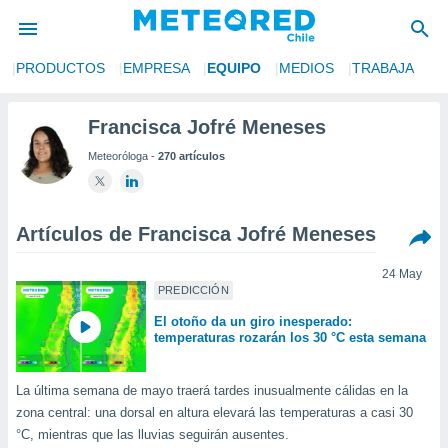
S
PRODUCTOS
EMPRESA
EQUIPO
MEDIOS
TRABAJA
privacidad
o de
Francisca Jofré Meneses
eteored.cl)
Meteoróloga -
270 artículos
borado por
es para
ue la
 que se
Artículos de Francisca Jofré Meneses
e calidad.
eder a este
ediante las
24 May
PREDICCIÓN
opciones:
El otoño da un giro inesperado:
ookies y
temperaturas rozarán los 30 °C esta semana
e forma
La última semana de mayo traerá tardes inusualmente cálidas en la
d digital
zona central: una dorsal en altura elevará las temperaturas a casi 30
ada, basada
mación
°C, mientras que las lluvias seguirán ausentes.