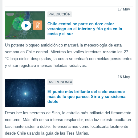
uedes
uestro sitio
17 May
ed.cl. En
PREDICCIÓN
te
Chile central se parte en dos: calor
 de que
veraniego en el interior y frío gris en la
talarán
costa y el sur
e sean
para
Un potente bloqueo anticiclónico marcará la meteorología de esta
a
semana en Chile central. Mientras los valles interiores rozarán los 27
por el sitio
°C bajo cielos despejados, la costa se enfriará con nieblas persistentes
o se
y el sur registrará intensas heladas radiativas.
cookies para
16 May
nto ni para
ASTRONOMÍA
licidad o
El punto más brillante del cielo esconde
ado, aunque
más de lo que parece: Sirio y su sistema
sualizar
doble
general no
ada. Puedes
Descubre los secretos de Sirio, la estrella más brillante del firmamento
 instalación
nocturno. Más allá de su intenso resplandor, esta luz celeste oculta un
y acceder a
fascinante sistema doble. Te enseñamos cómo localizarla fácilmente
io web a
desde Chile usando la guía de las Tres Marías.
ste abono