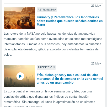
ediante
ecnologías
23 May
ASTRONOMÍA
nos permite
estra
Curiosity y Perseverance: los laboratorios
ara seguir
sobre ruedas que buscan señales ocultas en
e contenido
Marte
stándares
ACEPTAR
sin coste.
Los rovers de la NASA no solo buscan evidencias de antigua vida
Y
marciana; también actúan como avanzadas estaciones meteorológicas
CONTINUAR
 botón
interplanetarias. Gracias a sus sensores, hoy entendemos la dinámica
continuar",
de un planeta desértico, gélido y azotado por violentas tormentas de
der a la
CONFIGURACIÓN
ndo la
polvo.
 de todas
, ya sean
22 May
de nuestros
PREDICCIÓN
 nos
Frío, cielos grises y mala calidad del aire
marcarán el fin de semana en la zona central
 y análisis
antes de un gran cambio
tamiento en
b, así como
La zona central enfrentará un fin de semana gris y frío, con una
un perfil
ventilación crítica que disparará los índices de contaminación
para
atmosférica. Sin embargo, el lunes la aproximación de un sistema
ublicidad y