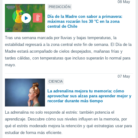
08 May
idad
PREDICCIÓN
a, utilizar
a
Día de la Madre con sabor a primavera:
 la
máximas rozarán los 30 °C en la zona
central de Chile
da, crear un
Tras una semana marcada por lluvias y bajas temperaturas, la
personalizar
estabilidad regresará a la zona central este fin de semana. El Día de la
o, uso de
a la
Madre estará acompañado de cielos despejados, mañanas frías y
e contenido
tardes cálidas, con temperaturas que incluso superarán lo normal para
do, medir el
mayo.
 de la
medir el
07 May
 del
CIENCIA
 comprender
La adrenalina mejora tu memoria: cómo
 través de
aprovechar sus alzas para aprender mejor y
s o a través
recordar durante más tiempo
nación de
edentes de
La adrenalina no solo responde al estrés: también potencia el
fuentes,
aprendizaje. Descubre cómo sus niveles influyen en la memoria, por
y mejora de
qué el estrés moderado mejora la retención y qué estrategias usar para
os, uso de
ados con el
estudiar de forma más eficiente.