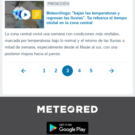
PREDICCIÓN
Meteoróloga: "bajan las temperaturas y
regresan las lluvias". Se refuerza el tiempo
otoñal en la zona central
La zona central vivirá una semana con condiciones más otoñales,
marcada por temperaturas bajo lo normal y el retorno de las lluvias a
mitad de semana, especialmente desde el Maule al sur, con una
posterior mejora hacia el jueves.
1
2
3
4
5