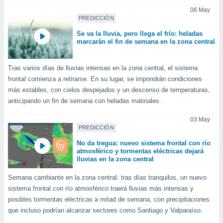
 seleccionar
o.
06 May
PREDICCIÓN
calización
Se va la lluvia, pero llega el frío: heladas
precisa e
marcarán el fin de semana en la zona central
ión mediante
, publicidad
Tras varios días de lluvias intensas en la zona central, el sistema
frontal comienza a retirarse. En su lugar, se impondrán condiciones
dos,
más estables, con cielos despejados y un descenso de temperaturas,
 publicidad
anticipando un fin de semana con heladas matinales.
,
ón de
03 May
 desarrollo
PREDICCIÓN
s.
No da tregua: nuevo sistema frontal con río
tros 1199
atmosférico y tormentas eléctricas dejará
ios
lluvias en la zona central
Semana cambiante en la zona central: tras días tranquilos, un nuevo
sistema frontal con río atmosférico traerá lluvias más intensas y
posibles tormentas eléctricas a mitad de semana, con precipitaciones
que incluso podrían alcanzar sectores como Santiago y Valparaíso.