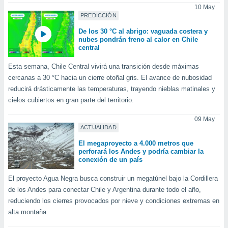
ento u
10 May
PREDICCIÓN
 de datos
De los 30 °C al abrigo: vaguada costera y
er momento
nubes pondrán freno al calor en Chile
ic en
central
o en
Esta semana, Chile Central vivirá una transición desde máximas
 Cookies
en
cercanas a 30 °C hacia un cierre otoñal gris. El avance de nubosidad
eb.
reducirá drásticamente las temperaturas, trayendo nieblas matinales y
cielos cubiertos en gran parte del territorio.
y
socios
09 May
el
ACTUALIDAD
to de
El megaproyecto a 4.000 metros que
perforará los Andes y podría cambiar la
conexión de un país
la
 en un
El proyecto Agua Negra busca construir un megatúnel bajo la Cordillera
 y/o acceder
de los Andes para conectar Chile y Argentina durante todo el año,
 de datos
reduciendo los cierres provocados por nieve y condiciones extremas en
ara
alta montaña.
 anuncios
ar perfiles